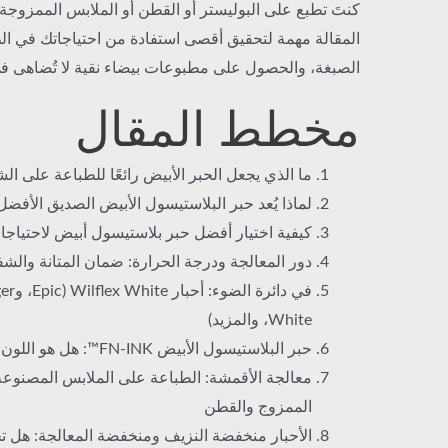
كنتَ تطبع على البوليستر أو القطن أو الملابس الممزوجة ب
المقالة مهمة لتحقيق أقصى استفادة من احتياجاتك في الط
الصبغة، والحصول على مطبوعات بيضاء نقية لا تُضاهى ف
مخطط المقال
ما الذي يجعل الحبر الأبيض رائعًا للطباعة على ال
لماذا يُعد حبر البلاستيسول الأبيض الصديق الأف
كيفية اختيار أفضل حبر بلاستيسول أبيض لاحتياجا
دور المعالجة ودرجة الحرارة: ضمان المتانة والشف
White، والمزيد)
حبر البلاستيسول الأبيض FN-INK™: هل هو اللون الأبيض المثالي؟
معالجة الأقمشة: الطباعة على الملابس المصنوعة 
الممزوج والقطن
الأحبار منخفضة النزيف ومنخفضة المعالجة: هل تح