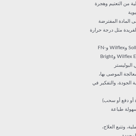
لية من التعتيم وهجرة
وية
ى المادة المفترضة
الفريدة مثل درجة حرارة
تتميز العلامات التجارية مثل HongRuisheng وSollyd وWilflex وFN-
INK™ وUnion Ink بعروضها المتخصصة، مثل Wilflex Epic وBright
معالجة الموصى بها،
 الجودة، والتفكير في
 أو دفع أو سحب)
سهولة طباعة
ة، وتتبع العلاج،
لمحددة