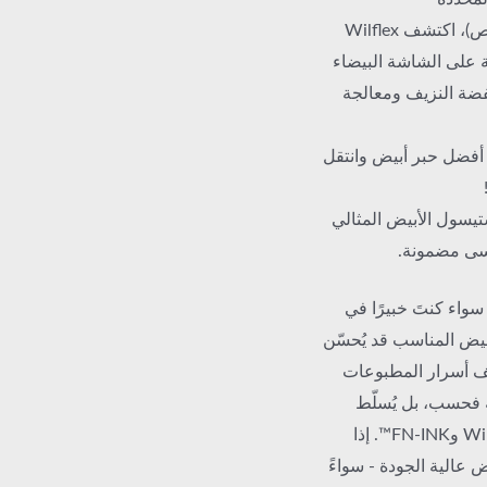
للحصول على جهاز مزج (Pantone أو مزيج مخصص)، اكتشف Wilflex
خفضة النزيف ومعالجة
ر أفضل حبر أبيض وانتقل
تيسول الأبيض المثالي
نسى مضمونة.
اء كنتَ خبيرًا في
أبيض المناسب قد يُحسّن
شف أسرار المطبوعات
ية فحسب، بل يُسلّط
الضوء أيضًا على منتجات مفضلة لدى الشركات مثل Wilflex وFN-INK™. إذا
 عالية الجودة - سواءً