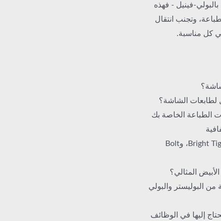
البولي-فينيل - فهذه
باعة، وتجنب انتقال
ي كل مناسبة.
شاشة؟
ضل لطابعات الشاشة؟
ت الطباعة الخاصة بك
افية
في دائرة الضوء: أحبار Wilflex White (Epic، وBright Tiger، وBolt
من البوليستر والبولي
تاج إليها في الوظائف