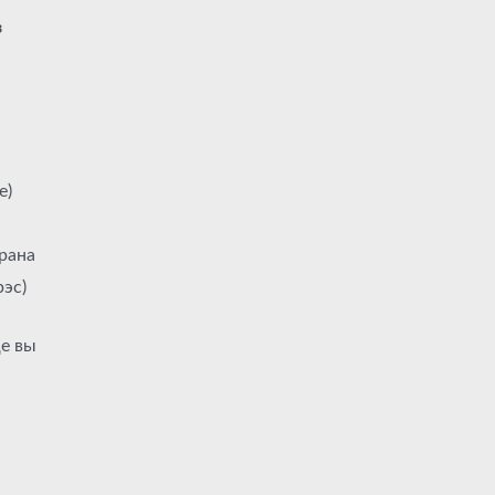
з
е)
крана
эс)
це вы