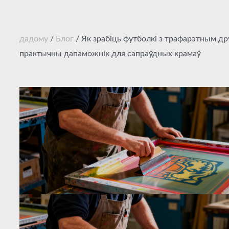
дадому
/
Блог
/ Як зрабіць футболкі з трафарэтным др
практычны дапаможнік для сапраўдных крамаў