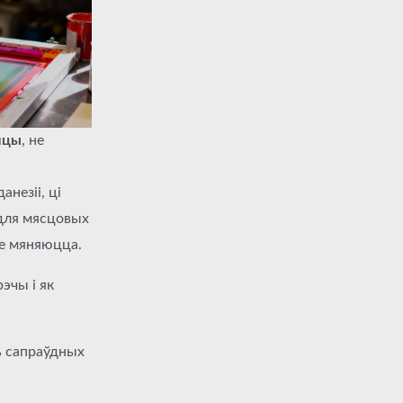
лцы
, не
анезіі, ці
 для мясцовых
не мяняюцца.
эчы і як
ь сапраўдных