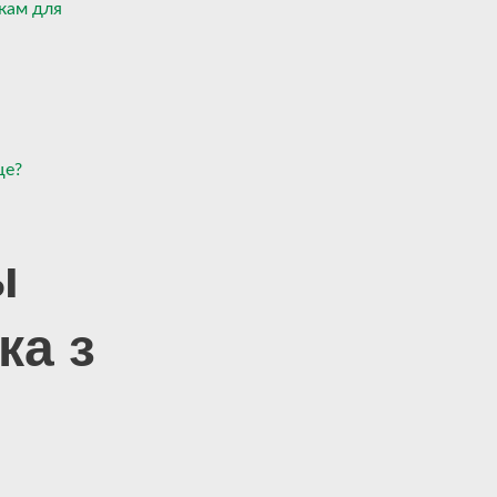
кам для
це?
ы
ка з