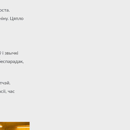
оста.
ніну. Цяпло
 і звычкі
беспарадак,
тчэй.
іі, час