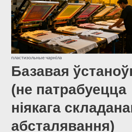
пластизольные чарніла
Базавая ўстаноў
(не патрабуецца
ніякага складана
абсталявання)