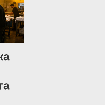
ка
га