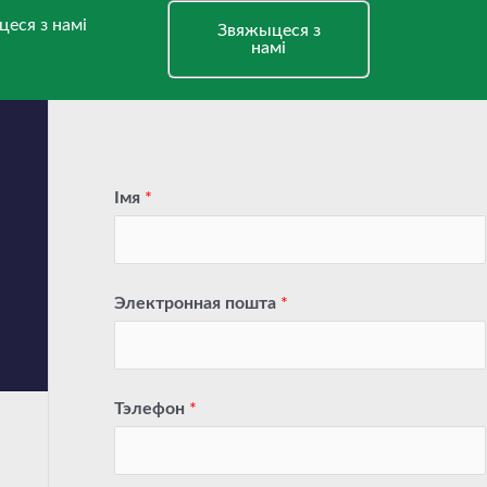
еся з намі
Звяжыцеся з
намі
Імя
*
Электронная пошта
*
Тэлефон
*