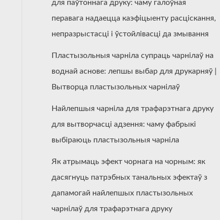
для паўтоннага друку: чаму галоўная
перавага надаецца каэфіцыенту расціскання,
непразрыстасці і ўстойлівасці да змывання
Пластызольныя чарніла супраць чарнілаў на
воднай аснове: лепшы выбар для друкарняў |
Вытворца пластызольных чарнілаў
Найлепшыя чарніла для трафарэтнага друку
для вытворчасці адзення: чаму фабрыкі
выбіраюць пластызольныя чарніла
Як атрымаць эфект чорнага на чорным: як
дасягнуць патрэбных танальных эфектаў з
дапамогай найлепшых пластызольных
чарнілаў для трафарэтнага друку