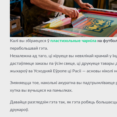
Калі вы збіраецеся ў
пластизольные чарніла
на футбо
перабольшвай гэта.
Незалежна ад таго, ці кіруеце вы невялікай крамай у Інд
дастаўляеце заказы па ўсім свеце, ці друкуеце тавары
жыхароў ва Усходняй Еўропе ці Расіі — асновы ніколі 
Змяняецца тое, наколькі акуратна вы падтрымліваеце р
хутка вы вучыцеся на памылках.
Давайце разгледзім гэта так, як гэта робяць большасц
друкароў.