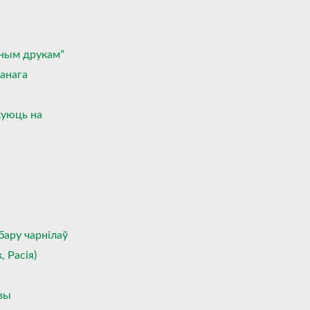
тным друкам”
данага
куюць на
бару чарнілаў
, Расія)
зы