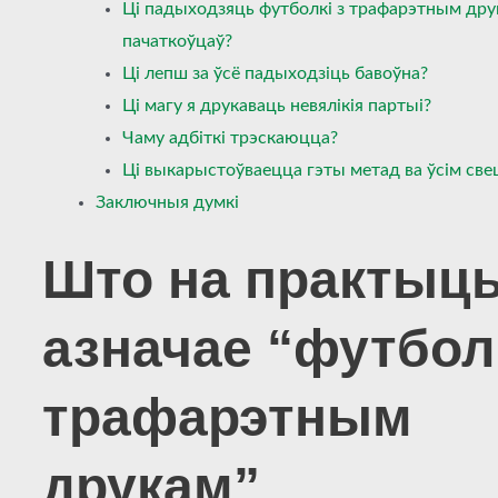
Ці падыходзяць футболкі з трафарэтным дру
пачаткоўцаў?
Ці лепш за ўсё падыходзіць бавоўна?
Ці магу я друкаваць невялікія партыі?
Чаму адбіткі трэскаюцца?
Ці выкарыстоўваецца гэты метад ва ўсім све
Заключныя думкі
Што на практыц
азначае “футбол
трафарэтным
друкам”