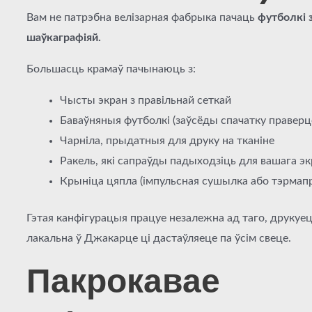
Вам не патрэбна велізарная фабрыка
пачаць
футболкі 
шаўкаграфіяй.
Большасць крамаў пачынаюць з:
Чысты экран з правільнай сеткай
Баваўняныя футболкі (заўсёды спачатку праверц
Чарніла, прыдатныя для друку на тканіне
Ракель, які сапраўды падыходзіць для вашага э
Крыніца цяпла (імпульсная сушылка або тэрмапр
Гэтая канфігурацыя працуе незалежна ад таго, друкуе
лакальна ў Джакарце ці дастаўляеце па ўсім свеце.
Пакрокавае