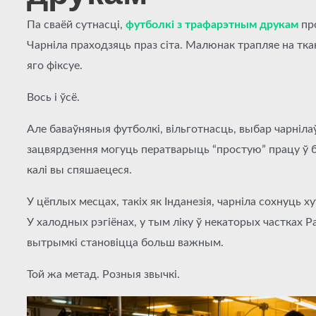
Па сваёй сутнасці,
футболкі з трафарэтным друкам
пр
Чарніла праходзяць праз сіта. Малюнак трапляе на тка
яго фіксуе.
Вось і ўсё.
Але баваўняныя футболкі, вільготнасць, выбар чарнілаў
зацвярдзення могуць ператварыць “простую” працу ў 
калі вы спяшаецеся.
У цёплых месцах, такіх як Інданезія, чарніла сохнуць ху
У халодных рэгіёнах, у тым ліку ў некаторых частках Рас
вытрымкі становіцца больш важным.
Той жа метад. Розныя звычкі.