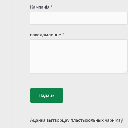
Кампанія
*
паведамленне
*
Падаць
Ацэнка вытворцаў пластызольных чарнілаў