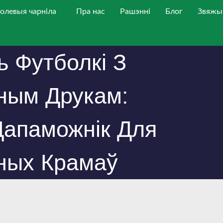
олевыя чарніла
Пра нас
Рашэнні
Блог
Звяжыц
ь Футболкі З
ным Друкам:
апаможнік Для
ных Крамаў