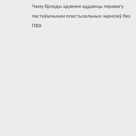
Чаму брэнды адзення аддаюць перавагу
пастаўшчыкам пластызольных чарнілаў без
ПВХ