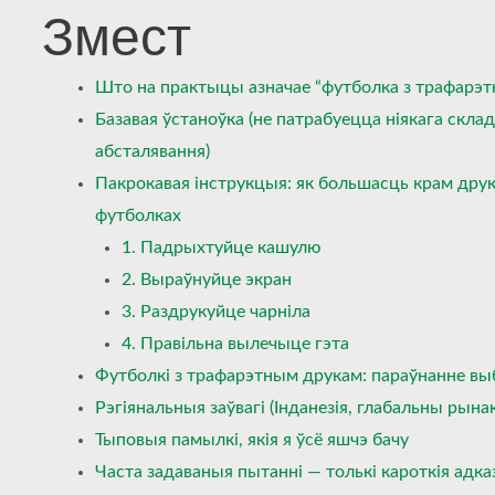
Змест
Што на практыцы азначае “футболка з трафарэ
Базавая ўстаноўка (не патрабуецца ніякага скла
абсталявання)
Пакрокавая інструкцыя: як большасць крам дру
футболках
1. Падрыхтуйце кашулю
2. Выраўнуйце экран
3. Раздрукуйце чарніла
4. Правільна вылечыце гэта
Футболкі з трафарэтным друкам: параўнанне вы
Рэгіянальныя заўвагі (Інданезія, глабальны рынак
Тыповыя памылкі, якія я ўсё яшчэ бачу
Часта задаваныя пытанні — толькі кароткія адка