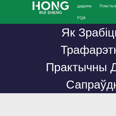
Перайсці
дадому
Пластыз
да
FQA
зместу
Як Зрабіц
Трафарэт
Практычны Д
Сапраўд