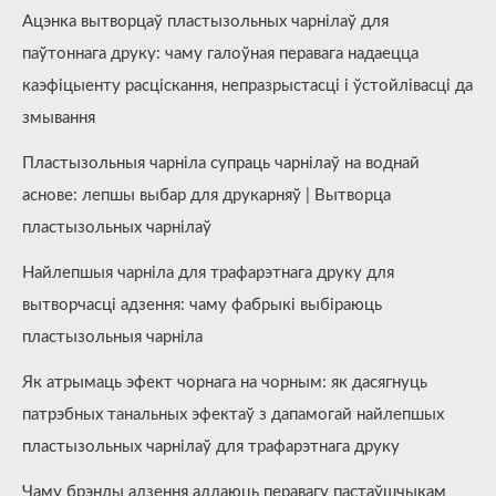
Ацэнка вытворцаў пластызольных чарнілаў для
паўтоннага друку: чаму галоўная перавага надаецца
каэфіцыенту расціскання, непразрыстасці і ўстойлівасці да
змывання
Пластызольныя чарніла супраць чарнілаў на воднай
аснове: лепшы выбар для друкарняў | Вытворца
пластызольных чарнілаў
Найлепшыя чарніла для трафарэтнага друку для
вытворчасці адзення: чаму фабрыкі выбіраюць
пластызольныя чарніла
Як атрымаць эфект чорнага на чорным: як дасягнуць
патрэбных танальных эфектаў з дапамогай найлепшых
пластызольных чарнілаў для трафарэтнага друку
Чаму брэнды адзення аддаюць перавагу пастаўшчыкам