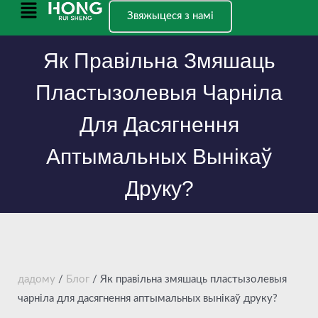
Перайсці
Галоўнае
Звяжыцеся з намі
да
меню
зместу
Як Правільна Змяшаць
Пластызолевыя Чарніла
Для Дасягнення
Аптымальных Вынікаў
Друку?
дадому
/
Блог
/ Як правільна змяшаць пластызолевыя
чарніла для дасягнення аптымальных вынікаў друку?