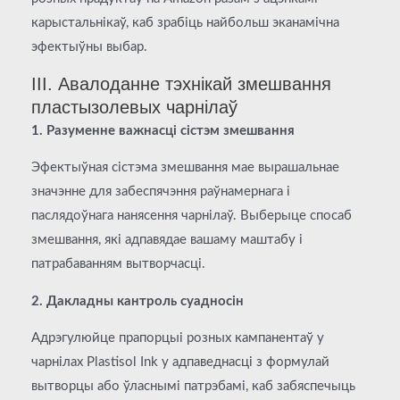
карыстальнікаў, каб зрабіць найбольш эканамічна
эфектыўны выбар.
III. Авалоданне тэхнікай змешвання
пластызолевых чарнілаў
1. Разуменне важнасці сістэм змешвання
Эфектыўная сістэма змешвання мае вырашальнае
значэнне для забеспячэння раўнамернага і
паслядоўнага нанясення чарнілаў. Выберыце спосаб
змешвання, які адпавядае вашаму маштабу і
патрабаванням вытворчасці.
2. Дакладны кантроль суадносін
Адрэгулюйце прапорцыі розных кампанентаў у
чарнілах Plastisol Ink у адпаведнасці з формулай
вытворцы або ўласнымі патрэбамі, каб забяспечыць