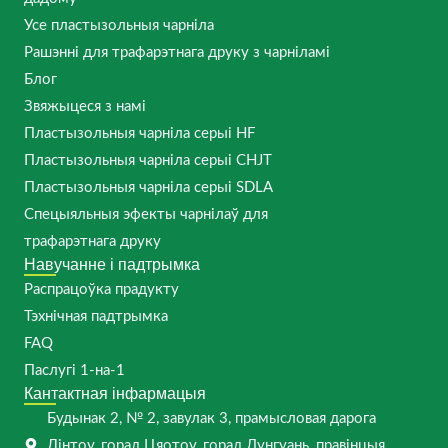
Усе пластызольныя чарніла
Рашэнні для трафарэтнага друку з чарніламі
Блог
Звяжыцеся з намі
Пластызольныя чарніла серыі HF
Пластызольныя чарніла серыі CHJT
Пластызольныя чарніла серыі SDLA
Спецыяльныя эфекты чарнілаў для
трафарэтнага друку
Навучанне і падтрымка
Распрацоўка прадукту
Тэхнічная падтрымка
FAQ
Паслугі 1-на-1
Кантактная інфармацыя
Будынак 2, № 2, завулак 3, прамысловая дарога
Лінтоу, горад Цяотоу, горад Дунгуань, правінцыя