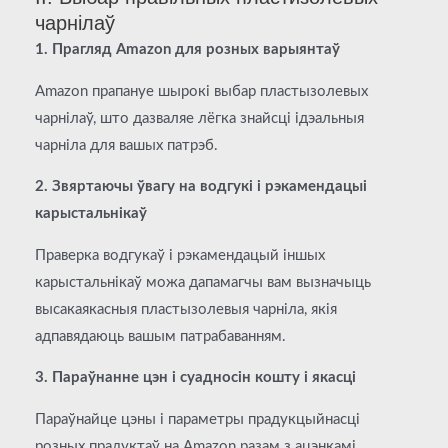
чарнілаў
1. Прагляд Amazon для розных варыянтаў
Amazon прапануе шырокі выбар пластызолевых
чарнілаў, што дазваляе лёгка знайсці ідэальныя
чарніла для вашых патрэб.
2. Звяртаючы ўвагу на водгукі і рэкамендацыі
карыстальнікаў
Праверка водгукаў і рэкамендацый іншых
карыстальнікаў можа дапамагчы вам вызначыць
высакаякасныя пластызолевыя чарніла, якія
адпавядаюць вашым патрабаванням.
3. Параўнанне цэн і суадносін кошту і якасці
Параўнайце цэны і параметры прадукцыйнасці
розных прадуктаў на Amazon разам з ацэнкамі