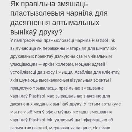
Як правільна змяшаць
пластызолевыя чарніла для
дасягнення аптымальных
вынікаў друку?
У паліграфічнай прамысловасці чарніла Plastisol Ink
вылучаюцца як пераважны матэрыял для шматлікіх
друкаваных праектаў дзякуючы сваім унікальным
уласцівасцям — яркім колерам, моцнай адгезіі і
ўстойлівасці да зносу і мыцця. Асабліва для кліентаў,
якія шукаюць высакаякасныя візуальныя эфекты і
працяглую трываласць, правільнае змешванне
чарнілаў Plastisol мае вырашальнае значэнне для
дасягнення жаданых вынікаў друку. У гэтым артыкуле
мы паглыбімся ў эфектыўныя метады змешвання
чарнілаў Plastisol Ink, уключыўшы інфармацыю аб
варыянтах пакупкі, меркаваннях па цане, сістэмах