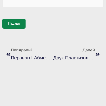
Падаць
Папярэд
Дал
Папярэдні
Далей
Перавагі І Абмежаванні Пластызолевых Чарнілаў У Трафарэтным Друку
Друк Пластизолевыми Чарніламі: Поўнае Кіраўніцтва Па Працэсе