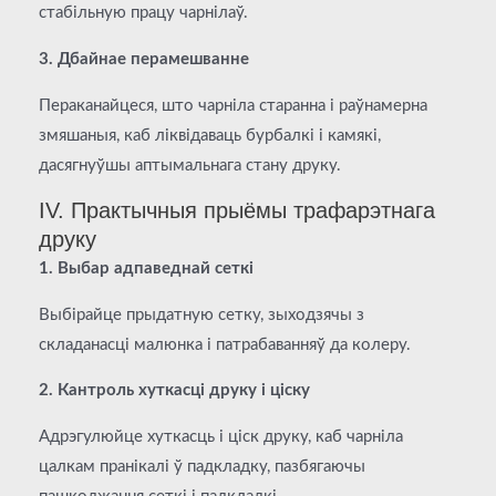
стабільную працу чарнілаў.
3. Дбайнае перамешванне
Пераканайцеся, што чарніла старанна і раўнамерна
змяшаныя, каб ліквідаваць бурбалкі і камякі,
дасягнуўшы аптымальнага стану друку.
IV. Практычныя прыёмы трафарэтнага
друку
1. Выбар адпаведнай сеткі
Выбірайце прыдатную сетку, зыходзячы з
складанасці малюнка і патрабаванняў да колеру.
2. Кантроль хуткасці друку і ціску
Адрэгулюйце хуткасць і ціск друку, каб чарніла
цалкам пранікалі ў падкладку, пазбягаючы