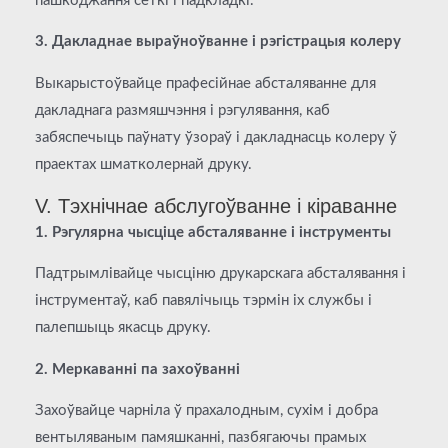
пашкоджання сеткі і падкладкі.
3. Дакладнае выраўноўванне і рэгістрацыя колеру
Выкарыстоўвайце прафесійнае абсталяванне для
дакладнага размяшчэння і рэгулявання, каб
забяспечыць паўнату ўзораў і дакладнасць колеру ў
праектах шматколернай друку.
V. Тэхнічнае абслугоўванне і кіраванне
1. Рэгулярна чысціце абсталяванне і інструменты
Падтрымлівайце чысціню друкарскага абсталявання і
інструментаў, каб павялічыць тэрмін іх службы і
палепшыць якасць друку.
2. Меркаванні па захоўванні
Захоўвайце чарніла ў прахалодным, сухім і добра
вентыляваным памяшканні, пазбягаючы прамых