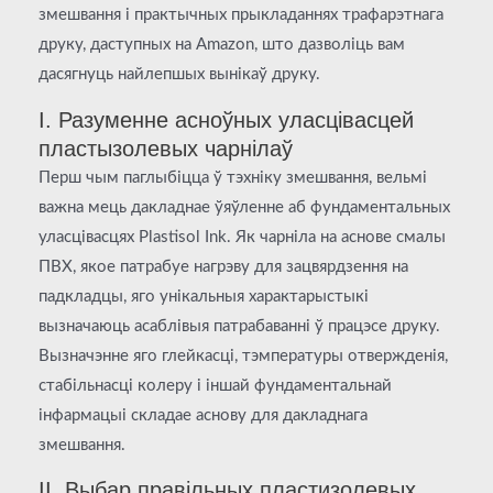
змешвання і практычных прыкладаннях трафарэтнага
друку, даступных на Amazon, што дазволіць вам
дасягнуць найлепшых вынікаў друку.
I. Разуменне асноўных уласцівасцей
пластызолевых чарнілаў
Перш чым паглыбіцца ў тэхніку змешвання, вельмі
важна мець дакладнае ўяўленне аб фундаментальных
уласцівасцях Plastisol Ink. Як чарніла на аснове смалы
ПВХ, якое патрабуе нагрэву для зацвярдзення на
падкладцы, яго унікальныя характарыстыкі
вызначаюць асаблівыя патрабаванні ў працэсе друку.
Вызначэнне яго глейкасці, тэмпературы отвержденія,
стабільнасці колеру і іншай фундаментальнай
інфармацыі складае аснову для дакладнага
змешвання.
II. Выбар правільных пластизолевых