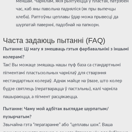
меншай. Чарнілам, якія рыхтуюцца ў пластах, патрэбен
час, каб яны павольна падняліся (як пры выпечцы
хлеба). Раптоўны цеплавы ўдар можа прывесці да
шурпатай паверхні, падобнай на папкорн.
Часта задаюць пытанні (FAQ)
Пытанне: Ці магу я змешваць гэтыя фарбавальнікі з іншымі
колерамі?
Так! Вы можаце змяшаць нашы п
уф б
аза
са стандартнымі
пігментамі пластызольных чарнілаў для стварэння
нестандартных колераў. Аднак майце на ўвазе, што колер
будзе святлець (ператварацца ў пастэльны), калі чарніла
пашыраюцца, а пігмент расцякаецца.
Пытанне: Чаму мой адбітак выглядае шурпатым/
пузырчатым?
Звычайна гэта “перагаранне” або “цеплавы шок”. Ваша