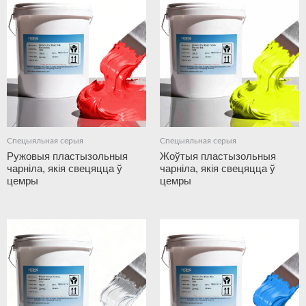
Спецыяльная серыя
Спецыяльная серыя
Ружовыя пластызольныя
Жоўтыя пластызольныя
чарніла, якія свецяцца ў
чарніла, якія свецяцца ў
цемры
цемры