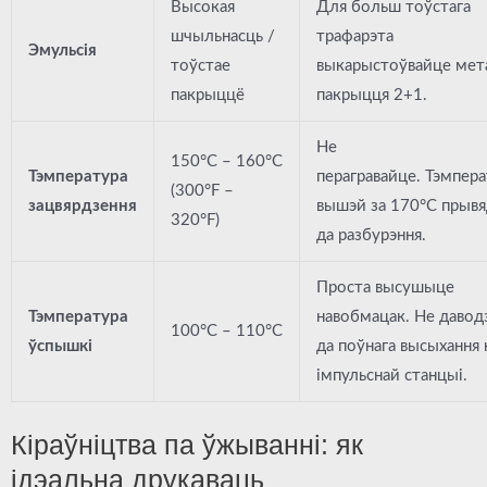
Высокая
Для больш тоўстага
шчыльнасць /
трафарэта
Эмульсія
тоўстае
выкарыстоўвайце мет
пакрыццё
пакрыцця 2+1.
Не
150°C – 160°C
Тэмпература
перагравайце.
Тэмпера
(300°F –
зацвярдзення
вышэй за 170°C прывя
320°F)
да разбурэння.
Проста высушыце
Тэмпература
навобмацак. Не давод
100°C – 110°C
ўспышкі
да поўнага высыхання 
імпульснай станцыі.
Кіраўніцтва па ўжыванні: як
ідэальна друкаваць