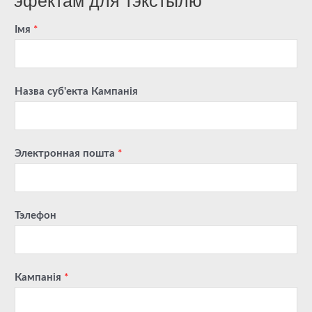
эфектам для тэкстылю
Імя
*
Назва суб'екта Кампанія
Электронная пошта
*
Тэлефон
Кампанія
*