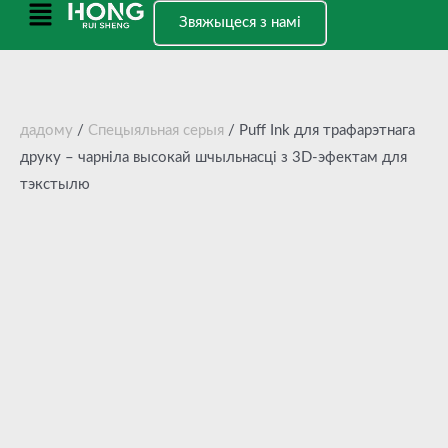
Перайсці
Галоўнае
Звяжыцеся з намі
да
меню
зместу
дадому
/
Спецыяльная серыя
/ Puff Ink для трафарэтнага
друку – чарніла высокай шчыльнасці з 3D-эфектам для
тэкстылю