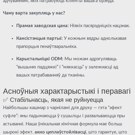
адчуваннямі, якіх патрабуюць кліенты вашага брэнда.
Чаму варта закупляць у нас?
Прамая заводская цана:
Ніякіх пасярэдніцкіх нацэнак.
Кансістэнцыя партыі:
У кожным вядры аднолькавая
прапорцыя пенаўтваральніка.
Карыстальніцкі ODM:
Мы можам адрэгуляваць
“вышыню падцяжкі” і “мяккасць” у залежнасці ад
вашых патрабаванняў да тканіны.
Асноўныя характарыстыкі і перавагі
✅ Стабільнасць, якая не руйнуецца
Найбольшы кашмар з чарніламі для друку — гэта “эфект
суфле”: яны падымаюцца ў сушылцы і развальваюцца пры
астыванні. Наша ўнікальная хімічная формула мае больш
шырокі эфект.
акно цеплаўстойлівасці
, што гарантуе, што