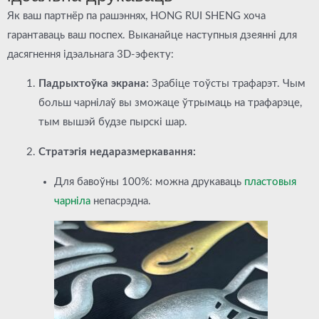
Як ваш партнёр па рашэннях,
HONG RUI SHENG
хоча
гарантаваць ваш поспех. Выканайце наступныя дзеянні для
дасягнення ідэальнага 3D-эфекту:
Падрыхтоўка экрана:
Зрабіце тоўсты трафарэт. Чым
больш чарнілаў вы зможаце ўтрымаць на трафарэце,
тым вышэй будзе пырскі шар.
Стратэгія недаразмеркавання:
Для бавоўны 100%: можна друкаваць
пластовыя
чарніла
непасрэдна.