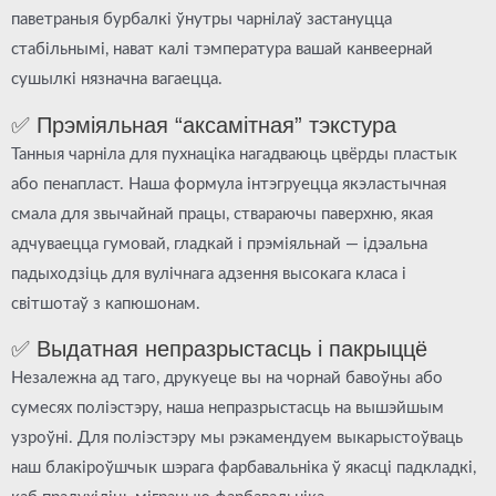
паветраныя бурбалкі ўнутры чарнілаў застануцца
стабільнымі, нават калі тэмпература вашай канвеернай
сушылкі нязначна вагаецца.
✅ Прэміяльная “аксамітная” тэкстура
Танныя чарніла для пухнаціка нагадваюць цвёрды пластык
або пенапласт. Наша формула інтэгруецца як
эластычная
смала для звычайнай працы
, ствараючы паверхню, якая
адчуваецца гумовай, гладкай і прэміяльнай — ідэальна
падыходзіць для вулічнага адзення высокага класа і
світшотаў з капюшонам.
✅ Выдатная непразрыстасць і пакрыццё
Незалежна ад таго, друкуеце вы на чорнай бавоўны або
сумесях поліэстэру, наша непразрыстасць на вышэйшым
узроўні. Для поліэстэру мы рэкамендуем выкарыстоўваць
наш блакіроўшчык шэрага фарбавальніка ў якасці падкладкі,