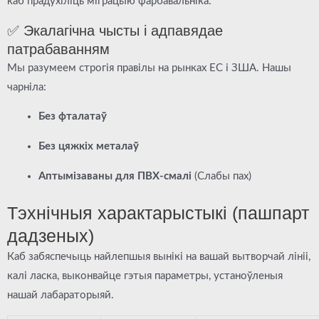
каб прадухіліць міграцыю фарбавальніка.
✅ Экалагічна чысты і адпавядае
патрабаванням
Мы разумеем строгія правілы на рынках ЕС і ЗША. Нашы
чарніла:
Без фталатаў
Без цяжкіх металаў
Аптымізаваны для ПВХ-смалі
(Слабы пах)
Тэхнічныя характарыстыкі (пашпарт
дадзеных)
Каб забяспечыць найлепшыя вынікі на вашай вытворчай лініі,
калі ласка, выконвайце гэтыя параметры, устаноўленыя
нашай лабараторыяй.