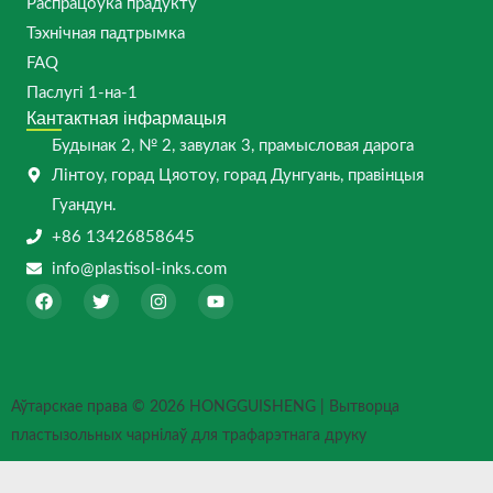
Распрацоўка прадукту
Тэхнічная падтрымка
FAQ
Паслугі 1-на-1
Кантактная інфармацыя
Будынак 2, № 2, завулак 3, прамысловая дарога
Лінтоу, горад Цяотоу, горад Дунгуань, правінцыя
Гуандун.
+86 13426858645
info@plastisol-inks.com
F
T
I
Y
a
w
n
o
c
i
s
u
e
t
t
t
b
t
a
u
o
e
g
b
o
r
r
e
Аўтарскае права © 2026 HONGGUISHENG | Вытворца
k
a
m
пластызольных чарнілаў для трафарэтнага друку