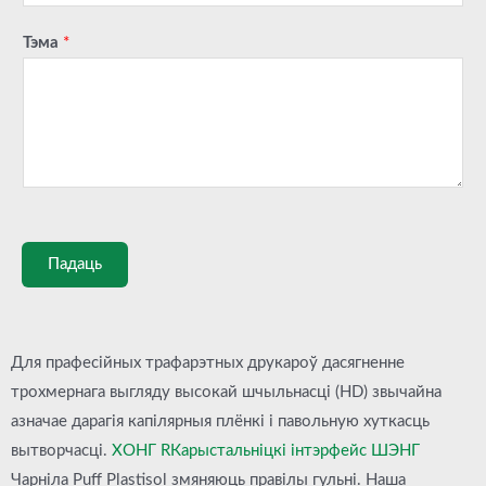
Тэма
*
Падаць
Для прафесійных трафарэтных друкароў дасягненне
трохмернага выгляду высокай шчыльнасці (HD) звычайна
азначае дарагія капілярныя плёнкі і павольную хуткасць
вытворчасці.
ХОНГ
R
Карыстальніцкі інтэрфейс
ШЭНГ
Чарніла Puff Plastisol змяняюць правілы гульні. Наша