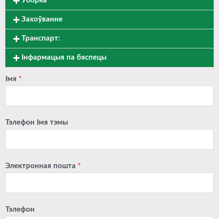
Уборка
Захоўванне
Транспарт:
Інфармацыя па бяспецы
Імя
*
Тэлефон Імя тэмы
Электронная пошта
*
Тэлефон