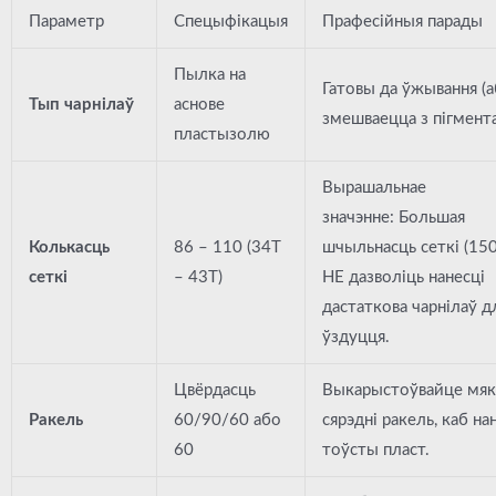
Параметр
Спецыфікацыя
Прафесійныя парады
Пылка на
Гатовы да ўжывання (
Тып чарнілаў
аснове
змешваецца з пігмента
пластызолю
Вырашальнае
значэнне:
Большая
Колькасць
86 – 110 (34T
шчыльнасць сеткі (150
сеткі
– 43T)
НЕ дазволіць нанесці
дастаткова чарнілаў д
ўздуцця.
Цвёрдасць
Выкарыстоўвайце мяк
Ракель
60/90/60 або
сярэдні ракель, каб на
60
тоўсты пласт.