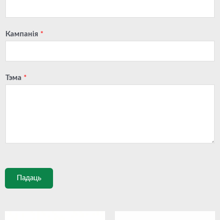
Кампанія
*
Тэма
*
Падаць