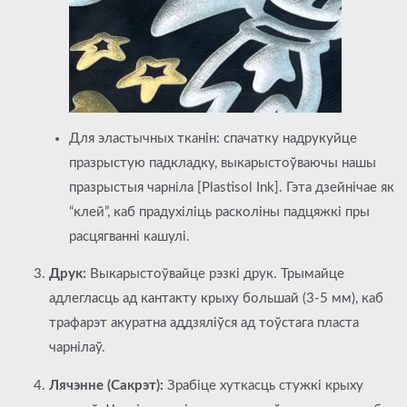
Для эластычных тканін: спачатку надрукуйце
празрыстую падкладку, выкарыстоўваючы нашы
празрыстыя чарніла [Plastisol Ink]. Гэта дзейнічае як
“клей”, каб прадухіліць расколіны падцяжкі пры
расцягванні кашулі.
Друк:
Выкарыстоўвайце рэзкі друк. Трымайце
адлегласць ад кантакту крыху большай (3-5 мм), каб
трафарэт акуратна аддзяліўся ад тоўстага пласта
чарнілаў.
Лячэнне (Сакрэт):
Зрабіце хуткасць стужкі крыху