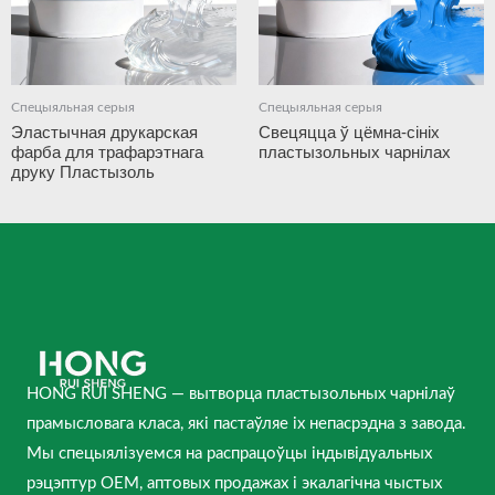
Спецыяльная серыя
Спецыяльная серыя
Эластычная друкарская
Свецяцца ў цёмна-сініх
фарба для трафарэтнага
пластызольных чарнілах
друку Пластызоль
HONG RUI SHENG — вытворца пластызольных чарнілаў
прамысловага класа, які пастаўляе іх непасрэдна з завода.
Мы спецыялізуемся на распрацоўцы індывідуальных
рэцэптур OEM, аптовых продажах і экалагічна чыстых