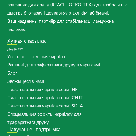
рашэннях для друку (REACH, OEKO-TEX) для глабальных
дыстрыб'ютараў і друкарняў з вялікімі аб'ёмамі.
Ваш надзейны партнёр для стабільнасці ланцужка
паставак.
Хуткая спасылка
дадому
Усе пластызольныя чарніла
Рашэнні для трафарэтнага друку з чарніламі
Блог
Звяжыцеся з намі
Пластызольныя чарніла серыі HF
Пластызольныя чарніла серыі CHJT
Пластызольныя чарніла серыі SDLA
Спецыяльныя эфекты чарнілаў для
трафарэтнага друку
Навучанне і падтрымка