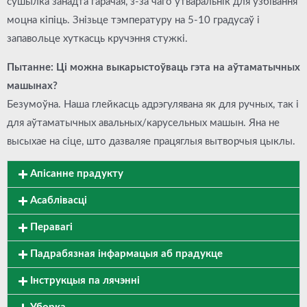
сушылка занадта гарачая, з-за чаго ўтваральнік для ўзбівання
моцна кіпіць. Знізьце тэмпературу на 5-10 градусаў і
запавольце хуткасць кручэння стужкі.
Пытанне: Ці можна выкарыстоўваць гэта на аўтаматычных
машынах?
Безумоўна. Наша глейкасць адрэгулявана як для ручных, так і
для аўтаматычных авальных/карусельных машын. Яна не
высыхае на сіце, што дазваляе працяглыя вытворчыя цыклы.
Апісанне прадукту
Асаблівасці
Перавагі
Падрабязная інфармацыя аб прадукце
Інструкцыя па лячэнні