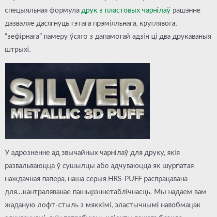
спецыяльная формула
друк з пластовых чарнілаў
рашэнне
дазваляе дасягнуць гэтага прэміяльнага, круглявога,
“зефірнага” памеру ўсяго з дапамогай
адзін ці два друкаваныя
штрыхі.
У адрозненне ад звычайных чарнілаў для друку, якія
развальваюцца ў сушылцы або адчуваюцца як шурпатая
наждачная папера, наша серыя HRS-PUFF распрацавана
для...
кантраляванае пашырэнне
таблічнасць
. Мы надаем вам
жаданую лофт-стыль з мяккімі, эластычнымі навобмацак