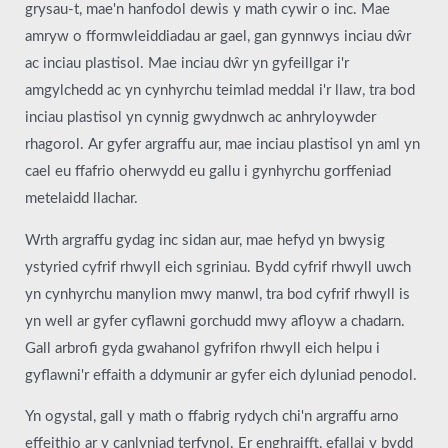
grysau-t, mae'n hanfodol dewis y math cywir o inc. Mae
amryw o fformwleiddiadau ar gael, gan gynnwys inciau dŵr
ac inciau plastisol. Mae inciau dŵr yn gyfeillgar i'r
amgylchedd ac yn cynhyrchu teimlad meddal i'r llaw, tra bod
inciau plastisol yn cynnig gwydnwch ac anhryloywder
rhagorol. Ar gyfer argraffu aur, mae inciau plastisol yn aml yn
cael eu ffafrio oherwydd eu gallu i gynhyrchu gorffeniad
metelaidd llachar.
Wrth argraffu gydag inc sidan aur, mae hefyd yn bwysig
ystyried cyfrif rhwyll eich sgriniau. Bydd cyfrif rhwyll uwch
yn cynhyrchu manylion mwy manwl, tra bod cyfrif rhwyll is
yn well ar gyfer cyflawni gorchudd mwy afloyw a chadarn.
Gall arbrofi gyda gwahanol gyfrifon rhwyll eich helpu i
gyflawni'r effaith a ddymunir ar gyfer eich dyluniad penodol.
Yn ogystal, gall y math o ffabrig rydych chi'n argraffu arno
effeithio ar y canlyniad terfynol. Er enghraifft, efallai y bydd