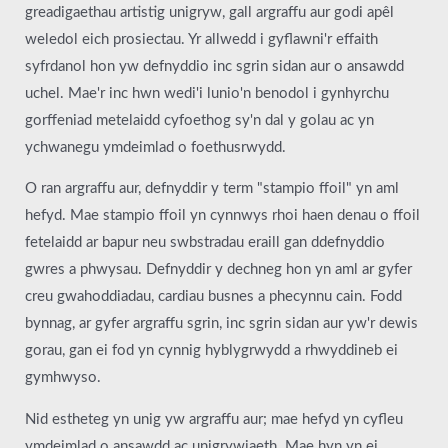
greadigaethau artistig unigryw, gall argraffu aur godi apêl
weledol eich prosiectau. Yr allwedd i gyflawni'r effaith
syfrdanol hon yw defnyddio inc sgrin sidan aur o ansawdd
uchel. Mae'r inc hwn wedi'i lunio'n benodol i gynhyrchu
gorffeniad metelaidd cyfoethog sy'n dal y golau ac yn
ychwanegu ymdeimlad o foethusrwydd.
O ran argraffu aur, defnyddir y term "stampio ffoil" yn aml
hefyd. Mae stampio ffoil yn cynnwys rhoi haen denau o ffoil
fetelaidd ar bapur neu swbstradau eraill gan ddefnyddio
gwres a phwysau. Defnyddir y dechneg hon yn aml ar gyfer
creu gwahoddiadau, cardiau busnes a phecynnu cain. Fodd
bynnag, ar gyfer argraffu sgrin, inc sgrin sidan aur yw'r dewis
gorau, gan ei fod yn cynnig hyblygrwydd a rhwyddineb ei
gymhwyso.
Nid estheteg yn unig yw argraffu aur; mae hefyd yn cyfleu
ymdeimlad o ansawdd ac unigrywiaeth. Mae hyn yn ei