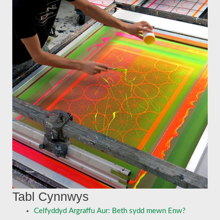
Tabl Cynnwys
Celfyddyd Argraffu Aur: Beth sydd mewn Enw?