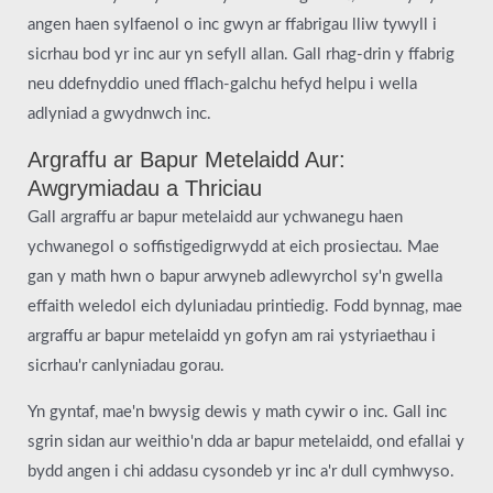
angen haen sylfaenol o inc gwyn ar ffabrigau lliw tywyll i
sicrhau bod yr inc aur yn sefyll allan. Gall rhag-drin y ffabrig
neu ddefnyddio uned fflach-galchu hefyd helpu i wella
adlyniad a gwydnwch inc.
Argraffu ar Bapur Metelaidd Aur:
Awgrymiadau a Thriciau
Gall argraffu ar bapur metelaidd aur ychwanegu haen
ychwanegol o soffistigedigrwydd at eich prosiectau. Mae
gan y math hwn o bapur arwyneb adlewyrchol sy'n gwella
effaith weledol eich dyluniadau printiedig. Fodd bynnag, mae
argraffu ar bapur metelaidd yn gofyn am rai ystyriaethau i
sicrhau'r canlyniadau gorau.
Yn gyntaf, mae'n bwysig dewis y math cywir o inc. Gall inc
sgrin sidan aur weithio'n dda ar bapur metelaidd, ond efallai y
bydd angen i chi addasu cysondeb yr inc a'r dull cymhwyso.