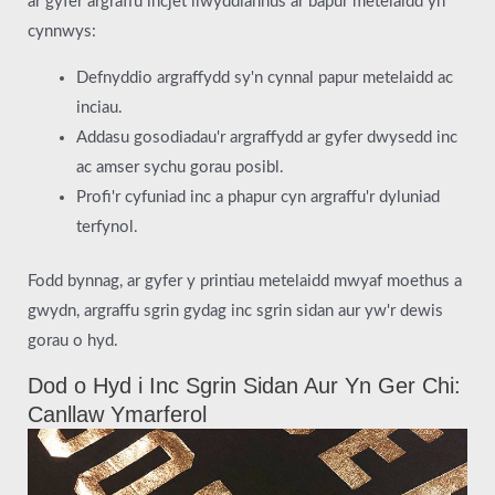
ar gyfer argraffu incjet llwyddiannus ar bapur metelaidd yn
cynnwys:
Defnyddio argraffydd sy'n cynnal papur metelaidd ac
inciau.
Addasu gosodiadau'r argraffydd ar gyfer dwysedd inc
ac amser sychu gorau posibl.
Profi'r cyfuniad inc a phapur cyn argraffu'r dyluniad
terfynol.
Fodd bynnag, ar gyfer y printiau metelaidd mwyaf moethus a
gwydn, argraffu sgrin gydag inc sgrin sidan aur yw'r dewis
gorau o hyd.
Dod o Hyd i Inc Sgrin Sidan Aur Yn Ger Chi:
Canllaw Ymarferol