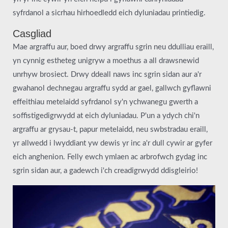
syfrdanol a sicrhau hirhoedledd eich dyluniadau printiedig.
Casgliad
Mae argraffu aur, boed drwy argraffu sgrin neu ddulliau eraill,
yn cynnig estheteg unigryw a moethus a all drawsnewid
unrhyw brosiect. Drwy ddeall naws inc sgrin sidan aur a'r
gwahanol dechnegau argraffu sydd ar gael, gallwch gyflawni
effeithiau metelaidd syfrdanol sy'n ychwanegu gwerth a
soffistigedigrwydd at eich dyluniadau. P'un a ydych chi'n
argraffu ar grysau-t, papur metelaidd, neu swbstradau eraill,
yr allwedd i lwyddiant yw dewis yr inc a'r dull cywir ar gyfer
eich anghenion. Felly ewch ymlaen ac arbrofwch gydag inc
sgrin sidan aur, a gadewch i'ch creadigrwydd ddisgleirio!