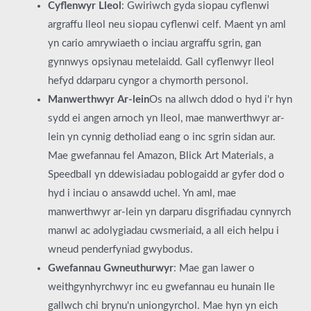
Cyflenwyr Lleol
: Gwiriwch gyda siopau cyflenwi
argraffu lleol neu siopau cyflenwi celf. Maent yn aml
yn cario amrywiaeth o inciau argraffu sgrin, gan
gynnwys opsiynau metelaidd. Gall cyflenwyr lleol
hefyd ddarparu cyngor a chymorth personol.
Manwerthwyr Ar-lein
Os na allwch ddod o hyd i'r hyn
sydd ei angen arnoch yn lleol, mae manwerthwyr ar-
lein yn cynnig detholiad eang o inc sgrin sidan aur.
Mae gwefannau fel Amazon, Blick Art Materials, a
Speedball yn ddewisiadau poblogaidd ar gyfer dod o
hyd i inciau o ansawdd uchel. Yn aml, mae
manwerthwyr ar-lein yn darparu disgrifiadau cynnyrch
manwl ac adolygiadau cwsmeriaid, a all eich helpu i
wneud penderfyniad gwybodus.
Gwefannau Gwneuthurwyr
: Mae gan lawer o
weithgynhyrchwyr inc eu gwefannau eu hunain lle
gallwch chi brynu'n uniongyrchol. Mae hyn yn eich