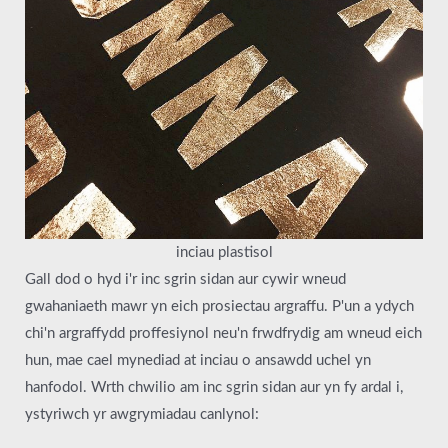
inciau plastisol
Gall dod o hyd i'r inc sgrin sidan aur cywir wneud
gwahaniaeth mawr yn eich prosiectau argraffu. P'un a ydych
chi'n argraffydd proffesiynol neu'n frwdfrydig am wneud eich
hun, mae cael mynediad at inciau o ansawdd uchel yn
hanfodol. Wrth chwilio am inc sgrin sidan aur yn fy ardal i,
ystyriwch yr awgrymiadau canlynol: