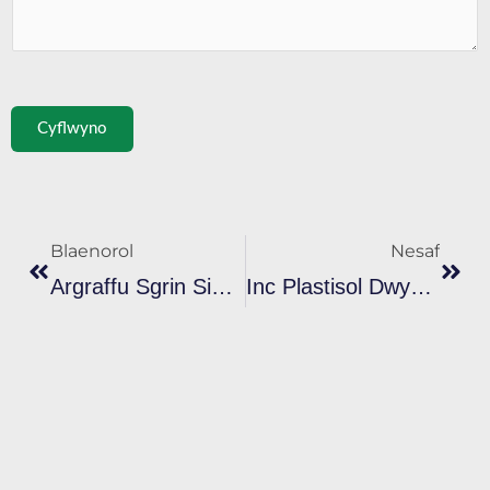
Cyflwyno
Cynt
Nesa
Blaenorol
Nesaf
Argraffu Sgrin Sidan Cost Isel Ar Gyfer DIY: Arbed Arian, Hybu Creadigrwydd A Meistroli'r Grefft
Inc Plastisol Dwysedd Uchel Ar Gyfer Argraffu Tecstilau: Canllaw Hawdd