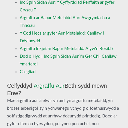
Inc Sgrin Sidan Aur: Y Cyffyrddiad Perffaith ar gyfer
Crysau T
Argraffu ar Bapur Metelaidd Aur: Awgrymiadau a
Thriciau
Y Cod Hecs ar gyfer Aur Metelaidd: Canllaw i
Ddylunydd
Argraffu Inkjet ar Bapur Metelaidd: A yw'n Bosibl?
Dod o Hyd i Inc Sgrin Sidan Aur Yn Ger Chi: Canllaw
Ymarferol
Casgliad
Celfyddyd
Argraffu Aur
Beth sydd mewn
Enw?
Mae argraffu aur, a elwir yn aml yn argraffu metelaidd, yn
broses arbenigol sy'n ychwanegu ychydig o foethusrwydd a
soffistigedigrwydd at unrhyw ddeunydd printiedig. Boed ar
gyfer eitemau hyrwyddo, pecynnu pen uchel, neu