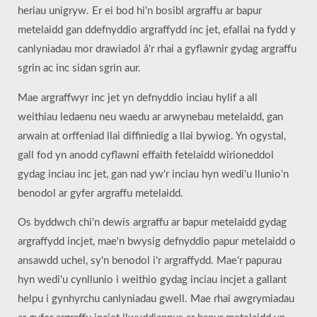
heriau unigryw. Er ei bod hi'n bosibl argraffu ar bapur
metelaidd gan ddefnyddio argraffydd inc jet, efallai na fydd y
canlyniadau mor drawiadol â'r rhai a gyflawnir gydag argraffu
sgrin ac inc sidan sgrin aur.
Mae argraffwyr inc jet yn defnyddio inciau hylif a all
weithiau ledaenu neu waedu ar arwynebau metelaidd, gan
arwain at orffeniad llai diffiniedig a llai bywiog. Yn ogystal,
gall fod yn anodd cyflawni effaith fetelaidd wirioneddol
gydag inciau inc jet, gan nad yw'r inciau hyn wedi'u llunio'n
benodol ar gyfer argraffu metelaidd.
Os byddwch chi'n dewis argraffu ar bapur metelaidd gydag
argraffydd incjet, mae'n bwysig defnyddio papur metelaidd o
ansawdd uchel, sy'n benodol i'r argraffydd. Mae'r papurau
hyn wedi'u cynllunio i weithio gydag inciau incjet a gallant
helpu i gynhyrchu canlyniadau gwell. Mae rhai awgrymiadau