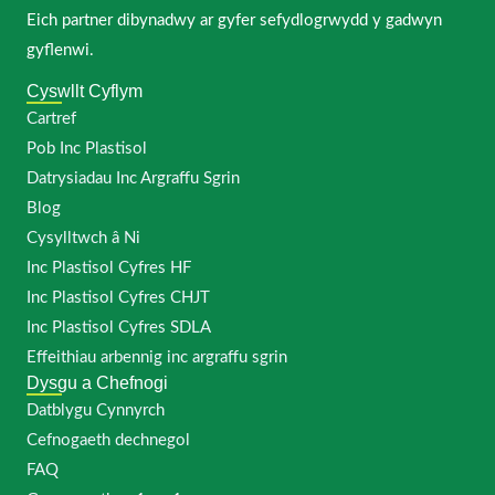
Eich partner dibynadwy ar gyfer sefydlogrwydd y gadwyn
gyflenwi.
Cyswllt Cyflym
Cartref
Pob Inc Plastisol
Datrysiadau Inc Argraffu Sgrin
Blog
Cysylltwch â Ni
Inc Plastisol Cyfres HF
Inc Plastisol Cyfres CHJT
Inc Plastisol Cyfres SDLA
Effeithiau arbennig inc argraffu sgrin
Dysgu a Chefnogi
Datblygu Cynnyrch
Cefnogaeth dechnegol
FAQ