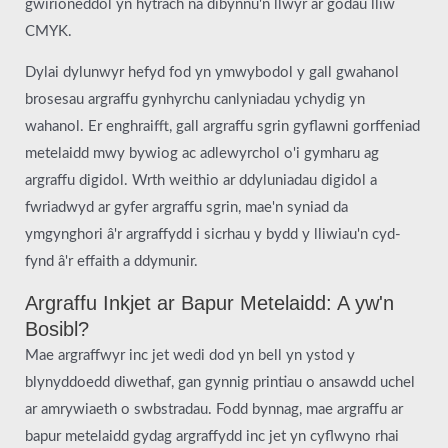
gwirioneddol yn hytrach na dibynnu'n llwyr ar godau lliw
CMYK.
Dylai dylunwyr hefyd fod yn ymwybodol y gall gwahanol
brosesau argraffu gynhyrchu canlyniadau ychydig yn
wahanol. Er enghraifft, gall argraffu sgrin gyflawni gorffeniad
metelaidd mwy bywiog ac adlewyrchol o'i gymharu ag
argraffu digidol. Wrth weithio ar ddyluniadau digidol a
fwriadwyd ar gyfer argraffu sgrin, mae'n syniad da
ymgynghori â'r argraffydd i sicrhau y bydd y lliwiau'n cyd-
fynd â'r effaith a ddymunir.
Argraffu Inkjet ar Bapur Metelaidd: A yw'n
Bosibl?
Mae argraffwyr inc jet wedi dod yn bell yn ystod y
blynyddoedd diwethaf, gan gynnig printiau o ansawdd uchel
ar amrywiaeth o swbstradau. Fodd bynnag, mae argraffu ar
bapur metelaidd gydag argraffydd inc jet yn cyflwyno rhai