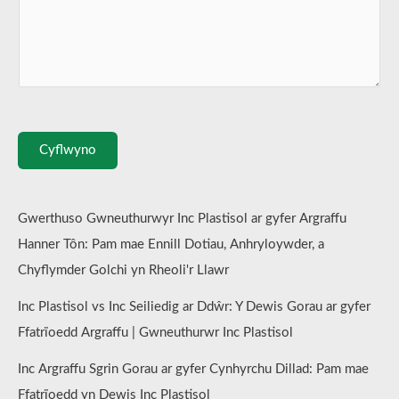
Cyflwyno
Gwerthuso Gwneuthurwyr Inc Plastisol ar gyfer Argraffu
Hanner Tôn: Pam mae Ennill Dotiau, Anhryloywder, a
Chyflymder Golchi yn Rheoli'r Llawr
Inc Plastisol vs Inc Seiliedig ar Ddŵr: Y Dewis Gorau ar gyfer
Ffatrïoedd Argraffu | Gwneuthurwr Inc Plastisol
Inc Argraffu Sgrin Gorau ar gyfer Cynhyrchu Dillad: Pam mae
Ffatrïoedd yn Dewis Inc Plastisol