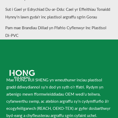
Sut i Gael yr Edrychiad Du-ar-Ddu: Cael yr Effeithiau Tonaidd
Hynny'n Iawn gyda'r inc plastisol argraffu sgrin Gorau
Pam mae Brandiau Dillad yn Ffafrio Cyflenwyr Inc Plastisol
Di-PVC
Mae HONG RUI SHENG yn wneuthurwr inciau plastisol
gradd ddiwydiannol sy'n dod yn syth o'r ffatri. Rydym yn
arbenigo mewn fformwleiddiadau OEM wedi'u teilwra,
cyfanwerthu swmp, ac atebion argraffu sy'n cydymffurfio â'r
ecogyfeillgarwch (REACH, OEKO-TEX) ar gyfer dosbarthwyr
byd-eang a chyfleusterau argraffu sgrin cyfaint uchel.