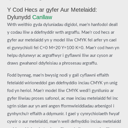
Y Cod Hecs ar gyfer Aur Metelaidd:
Dylunydd
Canllaw
Wrth weithio gyda dyluniadau digidol, mae'n hanfodol deall
y codau lliw a ddefnyddir wrth argraffu. Mae'r cod hecs ar
gyfer aur metelaidd yn y model lliw CMYK fel arfer yn cael
ei gynrychioli fel C=0 M=20 Y=100 K=0. Mae'r cod hwn yn
helpu dylunwyr ac argraffwyr i gyflawni lliw aur cyson ar
draws gwahanol ddyfeisiau a phrosesau argraffu.
Fodd bynnag, mae'n bwysig nodi y gall cyflawni effaith
fetelaidd wirioneddol gan ddefnyddio inciau CMYK yn unig
fod yn heriol. Mae'r model lliw CMYK wedi'i gynllunio ar
gyfer lliwiau proses safonol, ac mae inciau metelaidd fel inc
sgrin sidan aur yn aml angen fformwleiddiadau arbenigol i
gynhyrchu'r effaith a ddymunir. I gael y cynrychiolaeth fwyaf
cywir o aur metelaidd, mae'n well defnyddio inciau metelaidd