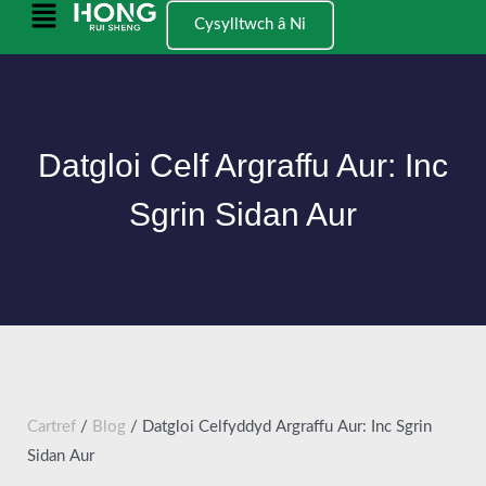
Neidio
Prif
Cysylltwch â Ni
i'r
Ddewislen
cynnwys
Datgloi Celf Argraffu Aur: Inc
Sgrin Sidan Aur
Cartref
/
Blog
/ Datgloi Celfyddyd Argraffu Aur: Inc Sgrin
Sidan Aur