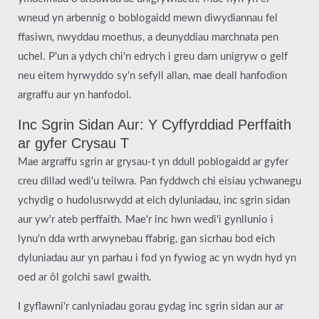
wneud yn arbennig o boblogaidd mewn diwydiannau fel
ffasiwn, nwyddau moethus, a deunyddiau marchnata pen
uchel. P'un a ydych chi'n edrych i greu darn unigryw o gelf
neu eitem hyrwyddo sy'n sefyll allan, mae deall hanfodion
argraffu aur yn hanfodol.
Inc Sgrin Sidan Aur: Y Cyffyrddiad Perffaith
ar gyfer Crysau T
Mae argraffu sgrin ar grysau-t yn ddull poblogaidd ar gyfer
creu dillad wedi'u teilwra. Pan fyddwch chi eisiau ychwanegu
ychydig o hudolusrwydd at eich dyluniadau, inc sgrin sidan
aur yw'r ateb perffaith. Mae'r inc hwn wedi'i gynllunio i
lynu'n dda wrth arwynebau ffabrig, gan sicrhau bod eich
dyluniadau aur yn parhau i fod yn fywiog ac yn wydn hyd yn
oed ar ôl golchi sawl gwaith.
I gyflawni'r canlyniadau gorau gydag inc sgrin sidan aur ar