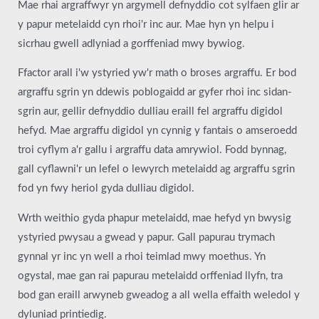
Mae rhai argraffwyr yn argymell defnyddio cot sylfaen glir ar
y papur metelaidd cyn rhoi'r inc aur. Mae hyn yn helpu i
sicrhau gwell adlyniad a gorffeniad mwy bywiog.
Ffactor arall i'w ystyried yw'r math o broses argraffu. Er bod
argraffu sgrin yn ddewis poblogaidd ar gyfer rhoi inc sidan-
sgrin aur, gellir defnyddio dulliau eraill fel argraffu digidol
hefyd. Mae argraffu digidol yn cynnig y fantais o amseroedd
troi cyflym a'r gallu i argraffu data amrywiol. Fodd bynnag,
gall cyflawni'r un lefel o lewyrch metelaidd ag argraffu sgrin
fod yn fwy heriol gyda dulliau digidol.
Wrth weithio gyda phapur metelaidd, mae hefyd yn bwysig
ystyried pwysau a gwead y papur. Gall papurau trymach
gynnal yr inc yn well a rhoi teimlad mwy moethus. Yn
ogystal, mae gan rai papurau metelaidd orffeniad llyfn, tra
bod gan eraill arwyneb gweadog a all wella effaith weledol y
dyluniad printiedig.