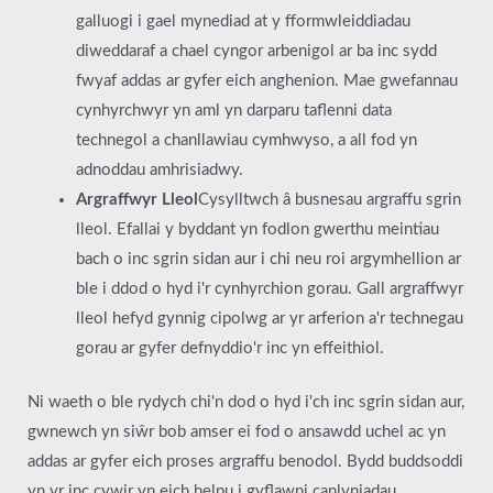
galluogi i gael mynediad at y fformwleiddiadau
diweddaraf a chael cyngor arbenigol ar ba inc sydd
fwyaf addas ar gyfer eich anghenion. Mae gwefannau
cynhyrchwyr yn aml yn darparu taflenni data
technegol a chanllawiau cymhwyso, a all fod yn
adnoddau amhrisiadwy.
Argraffwyr Lleol
Cysylltwch â busnesau argraffu sgrin
lleol. Efallai y byddant yn fodlon gwerthu meintiau
bach o inc sgrin sidan aur i chi neu roi argymhellion ar
ble i ddod o hyd i'r cynhyrchion gorau. Gall argraffwyr
lleol hefyd gynnig cipolwg ar yr arferion a'r technegau
gorau ar gyfer defnyddio'r inc yn effeithiol.
Ni waeth o ble rydych chi'n dod o hyd i'ch inc sgrin sidan aur,
gwnewch yn siŵr bob amser ei fod o ansawdd uchel ac yn
addas ar gyfer eich proses argraffu benodol. Bydd buddsoddi
yn yr inc cywir yn eich helpu i gyflawni canlyniadau