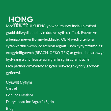
Mae HONG RUI SHENG yn wneuthurwr inciau plastisol
gradd ddiwydiannol sy'n dod yn syth o'r ffatri. Rydym yn
arbenigo mewn fformwleiddiadau OEM wedi'u teilwra,
cyfanwerthu swmp, ac atebion argraffu sy'n cydymffurfio â'r
ecogyfeillgarwch (REACH, OEKO-TEX) ar gyfer dosbarthwyr
byd-eang a chyfleusterau argraffu sgrin cyfaint uchel.
Eich partner dibynadwy ar gyfer sefydlogrwydd y gadwyn
gyflenwi.
Cyswllt Cyflym
Cartref
Pob Inc Plastisol
Datrysiadau Inc Argraffu Sgrin
Blog