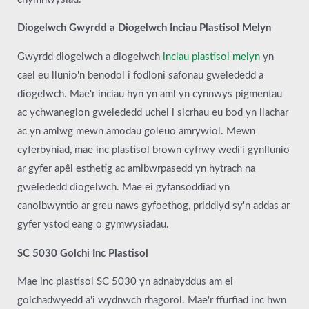
Diogelwch Gwyrdd a Diogelwch Inciau Plastisol Melyn
Gwyrdd diogelwch a diogelwch
inciau plastisol melyn
yn
cael eu llunio'n benodol i fodloni safonau gwelededd a
diogelwch. Mae'r inciau hyn yn aml yn cynnwys pigmentau
ac ychwanegion gwelededd uchel i sicrhau eu bod yn llachar
ac yn amlwg mewn amodau goleuo amrywiol. Mewn
cyferbyniad, mae inc plastisol brown cyfrwy wedi'i gynllunio
ar gyfer apêl esthetig ac amlbwrpasedd yn hytrach na
gwelededd diogelwch. Mae ei gyfansoddiad yn
canolbwyntio ar greu naws gyfoethog, priddlyd sy'n addas ar
gyfer ystod eang o gymwysiadau.
SC 5030 Golchi Inc Plastisol
Mae inc plastisol SC 5030 yn adnabyddus am ei
golchadwyedd a'i wydnwch rhagorol. Mae'r ffurfiad inc hwn