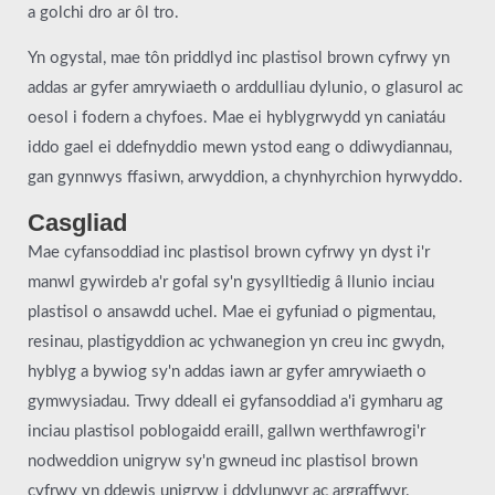
a golchi dro ar ôl tro.
Yn ogystal, mae tôn priddlyd inc plastisol brown cyfrwy yn
addas ar gyfer amrywiaeth o arddulliau dylunio, o glasurol ac
oesol i fodern a chyfoes. Mae ei hyblygrwydd yn caniatáu
iddo gael ei ddefnyddio mewn ystod eang o ddiwydiannau,
gan gynnwys ffasiwn, arwyddion, a chynhyrchion hyrwyddo.
Casgliad
Mae cyfansoddiad inc plastisol brown cyfrwy yn dyst i'r
manwl gywirdeb a'r gofal sy'n gysylltiedig â llunio inciau
plastisol o ansawdd uchel. Mae ei gyfuniad o pigmentau,
resinau, plastigyddion ac ychwanegion yn creu inc gwydn,
hyblyg a bywiog sy'n addas iawn ar gyfer amrywiaeth o
gymwysiadau. Trwy ddeall ei gyfansoddiad a'i gymharu ag
inciau plastisol poblogaidd eraill, gallwn werthfawrogi'r
nodweddion unigryw sy'n gwneud inc plastisol brown
cyfrwy yn ddewis unigryw i ddylunwyr ac argraffwyr.