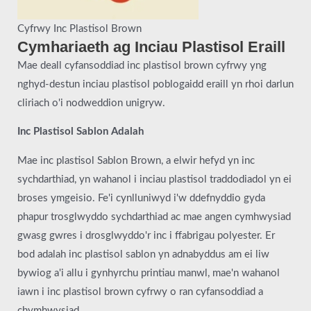
Cyfrwy Inc Plastisol Brown
Cymhariaeth ag Inciau Plastisol Eraill
Mae deall cyfansoddiad inc plastisol brown cyfrwy yng
nghyd-destun inciau plastisol poblogaidd eraill yn rhoi darlun
cliriach o'i nodweddion unigryw.
Inc Plastisol Sablon Adalah
Mae inc plastisol Sablon Brown, a elwir hefyd yn inc
sychdarthiad, yn wahanol i inciau plastisol traddodiadol yn ei
broses ymgeisio. Fe'i cynlluniwyd i'w ddefnyddio gyda
phapur trosglwyddo sychdarthiad ac mae angen cymhwysiad
gwasg gwres i drosglwyddo'r inc i ffabrigau polyester. Er
bod adalah inc plastisol sablon yn adnabyddus am ei liw
bywiog a'i allu i gynhyrchu printiau manwl, mae'n wahanol
iawn i inc plastisol brown cyfrwy o ran cyfansoddiad a
chymhwysiad.