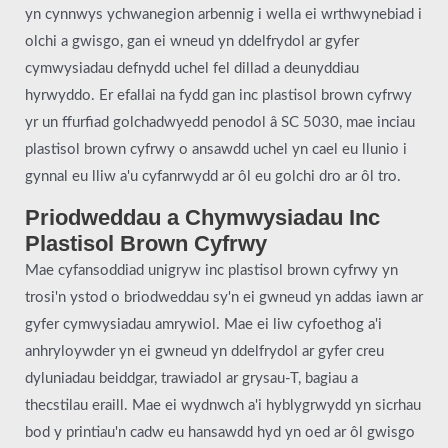
yn cynnwys ychwanegion arbennig i wella ei wrthwynebiad i
olchi a gwisgo, gan ei wneud yn ddelfrydol ar gyfer
cymwysiadau defnydd uchel fel dillad a deunyddiau
hyrwyddo. Er efallai na fydd gan inc plastisol brown cyfrwy
yr un ffurfiad golchadwyedd penodol â SC 5030, mae inciau
plastisol brown cyfrwy o ansawdd uchel yn cael eu llunio i
gynnal eu lliw a'u cyfanrwydd ar ôl eu golchi dro ar ôl tro.
Priodweddau a Chymwysiadau Inc
Plastisol Brown Cyfrwy
Mae cyfansoddiad unigryw inc plastisol brown cyfrwy yn
trosi'n ystod o briodweddau sy'n ei gwneud yn addas iawn ar
gyfer cymwysiadau amrywiol. Mae ei liw cyfoethog a'i
anhryloywder yn ei gwneud yn ddelfrydol ar gyfer creu
dyluniadau beiddgar, trawiadol ar grysau-T, bagiau a
thecstilau eraill. Mae ei wydnwch a'i hyblygrwydd yn sicrhau
bod y printiau'n cadw eu hansawdd hyd yn oed ar ôl gwisgo