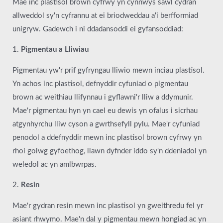
Mae inc plastisol brown cyfrwy yn cynnwys sawl cydran
allweddol sy'n cyfrannu at ei briodweddau a'i berfformiad
unigryw. Gadewch i ni ddadansoddi ei gyfansoddiad:
1.
Pigmentau a Lliwiau
Pigmentau yw'r prif gyfryngau lliwio mewn inciau plastisol.
Yn achos inc plastisol, defnyddir cyfuniad o pigmentau
brown ac weithiau llifynnau i gyflawni'r lliw a ddymunir.
Mae'r pigmentau hyn yn cael eu dewis yn ofalus i sicrhau
atgynhyrchu lliw cyson a gwrthsefyll pylu. Mae'r cyfuniad
penodol a ddefnyddir mewn inc plastisol brown cyfrwy yn
rhoi golwg gyfoethog, llawn dyfnder iddo sy'n ddeniadol yn
weledol ac yn amlbwrpas.
2.
Resin
Mae'r gydran resin mewn inc plastisol yn gweithredu fel yr
asiant rhwymo. Mae'n dal y pigmentau mewn hongiad ac yn