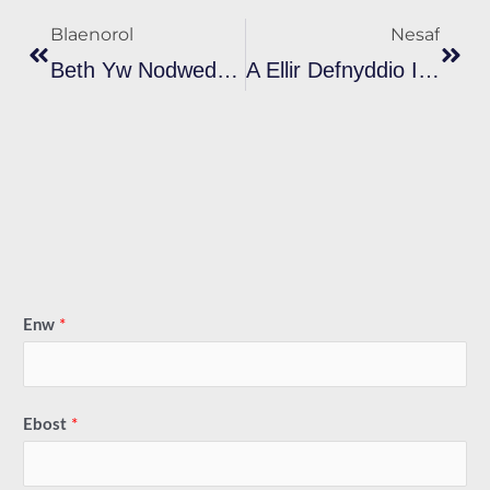
Blaenorol
Nesaf
Beth Yw Nodweddion Allweddol Inc Plastisol Gwyn?
A Ellir Defnyddio Inc Plastisol Persawrus Ar Ffabrigau A Deunyddiau Amrywiol?
Enw
*
Ebost
*