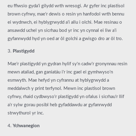
eu ffiwsio gyda'i gilydd wrth wresogi. Ar gyfer inc plastisol
brown cyfrwy, mae'r dewis o resin yn hanfodol wrth bennu
ei wydnwch, ei hyblygrwydd a'i allu i olchi. Mae resinau o
ansawdd uchel yn sicrhau bod yr inc yn cynnal ei liw a'i
gyfanrwydd hyd yn oed ar ôl golchi a gwisgo dro ar ôl tro.
3.
Plastigydd
Mae'r plastigydd yn gydran hylif sy'n cadw'r gronynnau resin
mewn ataliad, gan ganiatáu i'r inc gael ei gymhwyso'n
esmwyth. Mae hefyd yn cyfrannu at hyblygrwydd a
meddalwch y print terfynol. Mewn inc plastisol brown
cyfrwy, rhaid cydbwyso'r plastigydd yn ofalus i sicrhau'r llif
a'r sylw gorau posibl heb gyfaddawdu ar gyfanrwydd
strwythurol yr inc.
4.
Ychwanegion