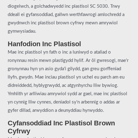
diogelwch, a golchadwyedd inc plastisol SC 5030. Trwy
ddeall ei gyfansoddiad, gallwn werthfawrogi amlochredd a
gwydnwch inc plastisol brown cyfrwy mewn amrywiol
gymwysiadau.
Hanfodion Inc Plastisol
Mae inc plastisol yn fath o inc a luniwyd o ataliad o
ronynnau resin mewn plastigydd hylif. Ar ôl gwresogi, mae'r
gronynnau hyn yn asio gyda'i gilydd, gan greu gorffeniad
llyfn, gwydn. Mae inciau plastisol yn uchel eu parch am eu
didreiddedd, hyblygrwydd, ac atgynhyrchu lliw bywiog.
Ymhlith yr arlliwiau amrywiol sydd ar gael, mae inc plastisol
yn cynnig lliw cynnes, deniadol sy'n arbennig o addas ar
gyfer dillad, arwyddion a deunyddiau hyrwyddo.
Cyfansoddiad Inc Plastisol Brown
Cyfrwy