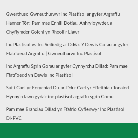
Gwerthuso Gwneuthurwyr Inc Plastisol ar gyfer Argraffu
Hanner Tôn: Pam mae Ennill Dotiau, Anhryloywder, a
Chyflymder Golchi yn Rheoli'r Llawr
Inc Plastisol vs Inc Seiliedig ar Ddŵr: Y Dewis Gorau ar gyfer
Ffatrïoedd Argraffu | Gwneuthurwr Inc Plastisol
Inc Argraffu Sgrin Gorau ar gyfer Cynhyrchu Dillad: Pam mae
Ffatrïoedd yn Dewis Inc Plastisol
Sut i Gael yr Edrychiad Du-ar-Ddu: Cael yr Effeithiau Tonaidd
Hynny'n Iawn gyda'r inc plastisol argraffu sgrin Gorau
Pam mae Brandiau Dillad yn Ffafrio Cyflenwyr Inc Plastisol
Di-PVC