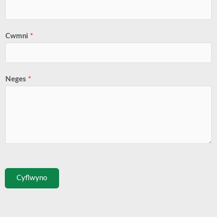
Cwmni
*
Neges
*
Cyflwyno
Cynt
Nesa