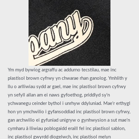
Ym myd bywiog argraffu ac addurno tecstilau, mae inc
plastisol brown cyfrwy yn chwarae rhan ganolog. Ymhlith y
llu o arlliwiau sydd ar gael, mae inc plastisol brown cyfrwy
yn sefyll allan am ei naws gyfoethog, priddlyd sy'n
ychwanegu ceinder bythol i unrhyw ddyluniad. Mae'r erthygl
hon yn ymchwilio i gyfansoddiad inc plastisol brown cyfrwy,
gan archwilio ei gyfuniad unigryw o gynhwysion a sut mae'n
cymharu â lliwiau poblogaidd eraill fel inc plastisol sablon,
inc plastisol gwyrdd diogelwch, inc plastisol melyn