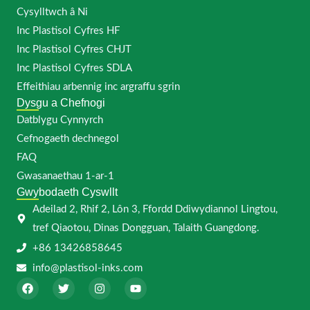
Cysylltwch â Ni
Inc Plastisol Cyfres HF
Inc Plastisol Cyfres CHJT
Inc Plastisol Cyfres SDLA
Effeithiau arbennig inc argraffu sgrin
Dysgu a Chefnogi
Datblygu Cynnyrch
Cefnogaeth dechnegol
FAQ
Gwasanaethau 1-ar-1
Gwybodaeth Cyswllt
Adeilad 2, Rhif 2, Lôn 3, Ffordd Ddiwydiannol Lingtou,
tref Qiaotou, Dinas Dongguan, Talaith Guangdong.
+86 13426858645
info@plastisol-inks.com
F
T
I
Y
a
r
n
o
c
y
s
u