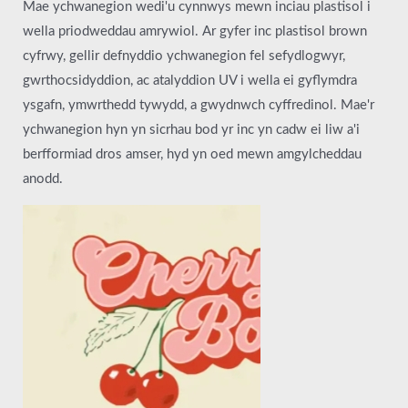
Mae ychwanegion wedi'u cynnwys mewn inciau plastisol i
wella priodweddau amrywiol. Ar gyfer inc plastisol brown
cyfrwy, gellir defnyddio ychwanegion fel sefydlogwyr,
gwrthocsidyddion, ac atalyddion UV i wella ei gyflymdra
ysgafn, ymwrthedd tywydd, a gwydnwch cyffredinol. Mae'r
ychwanegion hyn yn sicrhau bod yr inc yn cadw ei liw a'i
berfformiad dros amser, hyd yn oed mewn amgylcheddau
anodd.