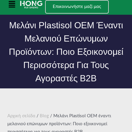
Μετάβαση
Κύριο
Επικοινωνήστε μαζί μας
στο
μενού
περιεχόμενο
Μελάνι Plastisol OEM Έναντι
Μελανιού Επώνυμων
Προϊόντων: Ποιο Εξοικονομεί
Περισσότερα Για Τους
Αγοραστές B2B
Αρχική σελίδα
/
Blog
/ Μελάνι Plastisol OEM έναντι
μελανιού επώνυμων προϊόντων: Ποιο εξοικονομεί
περισσότερα για τους αγοραστές B2B