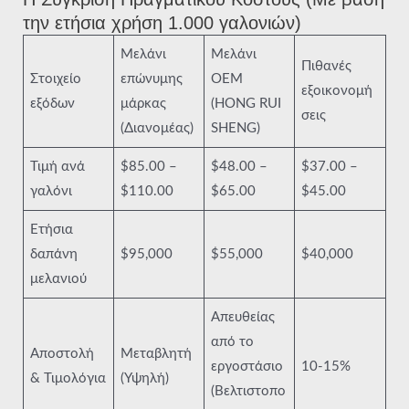
την ετήσια χρήση 1.000 γαλονιών)
Μελάνι
Μελάνι
Πιθανές
Στοιχείο
επώνυμης
OEM
εξοικονομή
εξόδων
μάρκας
(HONG RUI
σεις
(Διανομέας)
SHENG)
Τιμή ανά
$85.00 –
$48.00 –
$37.00 –
γαλόνι
$110.00
$65.00
$45.00
Ετήσια
δαπάνη
$95,000
$55,000
$40,000
μελανιού
Απευθείας
από το
Αποστολή
Μεταβλητή
εργοστάσιο
10-15%
& Τιμολόγια
(Υψηλή)
(Βελτιστοπο