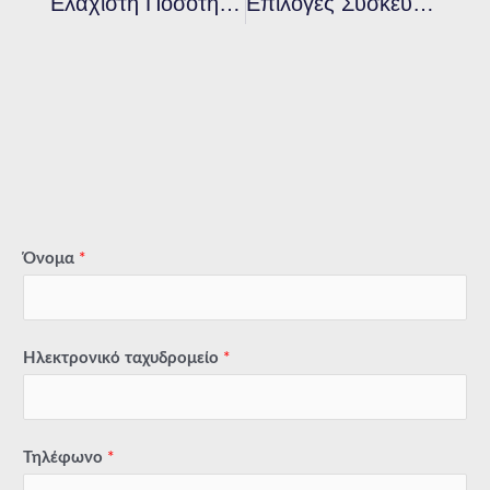
Ελάχιστη Ποσότητα Παραγγελίας Για Μελάνι Plastisol: Τι Απαιτούν Συνήθως Οι Προμηθευτές
Επιλογές Συσκευασίας Μελανιού Plastisol Σε Χύμα Μορφή: 1kg, 5kg, 20kg – Ποια Είναι Η Καλύτερη;
Όνομα
*
Ηλεκτρονικό ταχυδρομείο
*
Τηλέφωνο
*