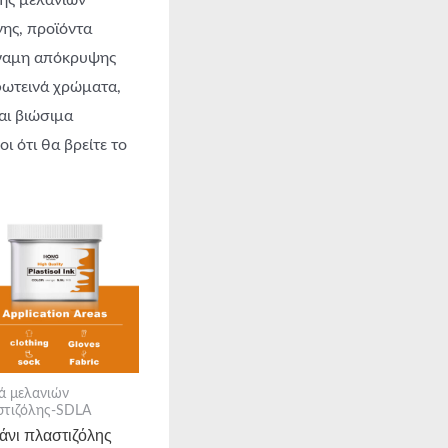
ης μελανιών
νης, προϊόντα
δύναμη απόκρυψης
φωτεινά χρώματα,
αι βιώσιμα
ι ότι θα βρείτε το
ά μελανιών
στιζόλης-SDLA
άνι πλαστιζόλης