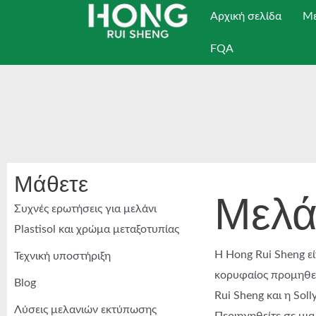
Μετάβαση
Αρχική σελίδα
Με
στο
FQA
περιεχόμενο
Μάθετε
Μελάν
Συχνές ερωτήσεις για μελάνι
Plastisol και χρώμα μεταξοτυπίας
Η Hong Rui Sheng ε
Τεχνική υποστήριξη
κορυφαίος προμηθευ
Blog
Rui Sheng και η Sol
Λύσεις μελανιών εκτύπωσης