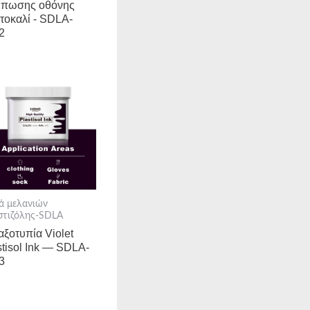
ύπωσης οθόνης
τοκαλί - SDLA-
2
ά μελανιών
στιζόλης-SDLA
αξοτυπία Violet
stisol Ink — SDLA-
3