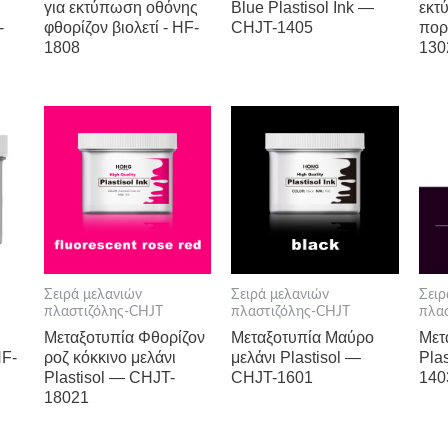
για εκτύπωση οθόνης
Blue Plastisol Ink —
εκτ
-
φθορίζον βιολετί - HF-
CHJT-1405
πορ
1808
130
Σειρά μελανιών
Σειρά μελανιών
Σειρ
πλαστιζόλης-CHJT
πλαστιζόλης-CHJT
πλα
Μεταξοτυπία Φθορίζον
Μεταξοτυπία Μαύρο
Μετ
HF-
ροζ κόκκινο μελάνι
μελάνι Plastisol —
Pla
Plastisol — CHJT-
CHJT-1601
140
18021