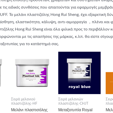
α πλήρη επιλογή προσθέτων, χρωμάτων και συστημάτων ανάμιξ
ε τις ειδικές συνθέσεις που απαιτούνται για εφαρμογές μεμβρά
PUFF. Το μελάνι πλαστιζόλης Hong Rui Sheng, έχει εξαιρετική 
ίσθηση, ελαστικότητα, κάλυψη, αντι-αιμορραγία ，πλένει και 
στιζόλης Hong Rui Sheng είναι όλα φιλικά προς το περιβάλλον κ
φώνονται με τις απαιτήσεις της μάρκας, κ.λπ. θα είστε σίγουρο
αξοτυπίας για το κατάστημά σας.
Σειρά μελανιού
Σειρά μελανιών
Σειρ
πλαστιζόλης-HF
πλαστιζόλης-CHJT
πλα
Μελάνι πλαστισόλης
Μεταξοτυπία Royal
Μελ