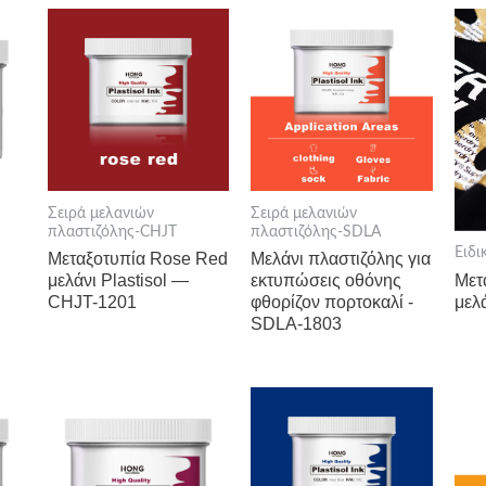
Σειρά μελανιών
Σειρά μελανιών
πλαστιζόλης-CHJT
πλαστιζόλης-SDLA
Ειδι
Μεταξοτυπία Rose Red
Μελάνι πλαστιζόλης για
Μετ
μελάνι Plastisol —
εκτυπώσεις οθόνης
μελ
CHJT-1201
φθορίζον πορτοκαλί -
SDLA-1803