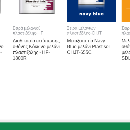
Σειρά μελανιού
Σειρά μελανιών
Σειρ
πλαστιζόλης-HF
πλαστιζόλης-CHJT
πλα
Διαδικασία εκτύπωσης
Μεταξοτυπία Navy
Μελ
νο
οθόνης Κόκκινο μελάνι
Blue μελάνι Plastisol —
οθό
-
πλαστιζόλης - HF-
CHJT-655C
μελ
1800R
SDL