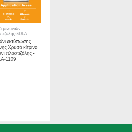
ά μελανιών
στιζόλης-SDLA
άνι εκτύπωσης
νης Χρυσό κίτρινο
άνι πλαστιζόλης -
A-1109