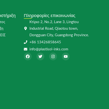
στήριξη
Πληροφορίες επικοινωνίας
τος
Κτίριο 2, No.2, Lane 3, Lingtou
ξη
Industrial Road, Qiaotou town,
ΕΙΣ
Dongguan City, Guangdong Province.
1
+86 13426858645
info@plastisol-inks.com
F
T
I
Y
a
w
n
o
c
i
s
u
e
t
t
t
b
t
a
u
o
e
g
b
o
r
r
e
k
a
m