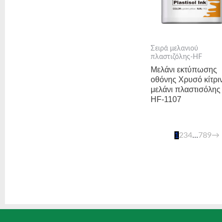
Σειρά μελανιού
πλαστιζόλης-HF
Μελάνι εκτύπωσης
οθόνης Χρυσό κίτρι
μελάνι πλαστισόλης 
HF-1107
1
2
3
4
...
7
8
9
→