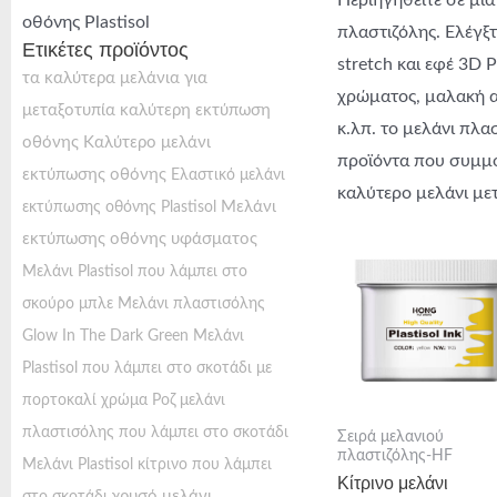
Περιηγηθείτε σε μι
οθόνης Plastisol
πλαστιζόλης. Ελέγξτ
Ετικέτες προϊόντος
stretch και εφέ 3D 
τα καλύτερα μελάνια για
χρώματος, μαλακή α
μεταξοτυπία
καλύτερη εκτύπωση
κ.λπ. το μελάνι πλα
οθόνης
Καλύτερο μελάνι
προϊόντα που συμμορ
εκτύπωσης οθόνης
Ελαστικό μελάνι
καλύτερο μελάνι μετ
Μελάνι
εκτύπωσης οθόνης Plastisol
εκτύπωσης οθόνης υφάσματος
Μελάνι Plastisol που λάμπει στο
σκούρο μπλε
Μελάνι πλαστισόλης
Glow In The Dark Green
Μελάνι
Plastisol που λάμπει στο σκοτάδι με
πορτοκαλί χρώμα
Ροζ μελάνι
πλαστισόλης που λάμπει στο σκοτάδι
Σειρά μελανιού
πλαστιζόλης-HF
Μελάνι Plastisol κίτρινο που λάμπει
Κίτρινο μελάνι
χρυσό μελάνι