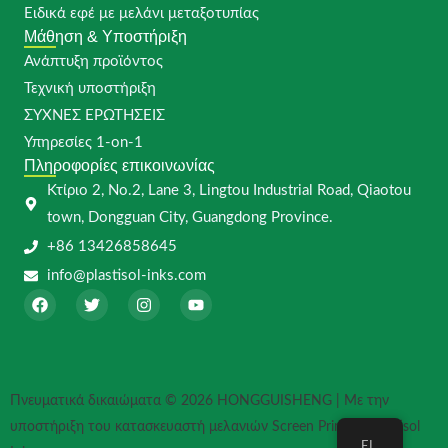
Ειδικά εφέ με μελάνι μεταξοτυπίας
Μάθηση & Υποστήριξη
Ανάπτυξη προϊόντος
Τεχνική υποστήριξη
ΣΥΧΝΈΣ ΕΡΩΤΉΣΕΙΣ
Υπηρεσίες 1-on-1
Πληροφορίες επικοινωνίας
Κτίριο 2, No.2, Lane 3, Lingtou Industrial Road, Qiaotou
town, Dongguan City, Guangdong Province.
+86 13426858645
info@plastisol-inks.com
F
T
I
Y
a
w
n
o
c
i
s
u
e
t
t
t
b
t
a
u
o
e
g
b
o
r
r
e
Πνευματικά δικαιώματα © 2026 HONGGUISHENG | Με την
k
a
m
υποστήριξη του κατασκευαστή μελανιών Screen Printing Plastisol
EL