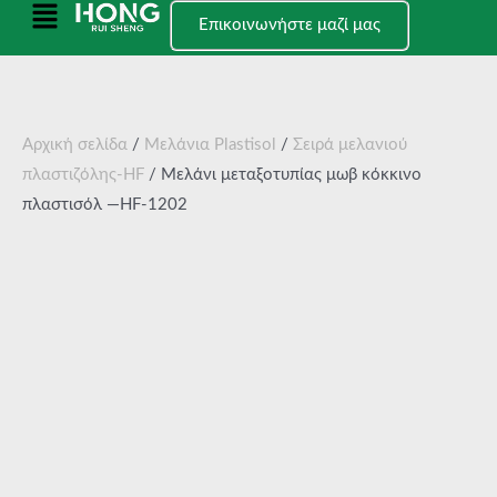
Μετάβαση
Κύριο
Επικοινωνήστε μαζί μας
στο
μενού
περιεχόμενο
Αρχική σελίδα
/
Μελάνια Plastisol
/
Σειρά μελανιού
πλαστιζόλης-HF
/ Μελάνι μεταξοτυπίας μωβ κόκκινο
πλαστισόλ —HF-1202