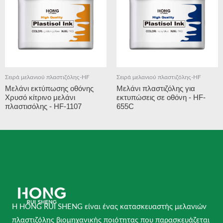
Σειρά μελανιού πλαστιζόλης-HF
Σειρά μελανιού πλαστιζόλης-HF
Μελάνι εκτύπωσης οθόνης
Μελάνι πλαστιζόλης για
Χρυσό κίτρινο μελάνι
εκτυπώσεις σε οθόνη - HF-
πλαστισόλης - HF-1107
655C
Η HONG RUI SHENG είναι ένας κατασκευαστής μελανιών
πλαστιζόλης βιομηχανικής ποιότητας που παρασκευάζεται