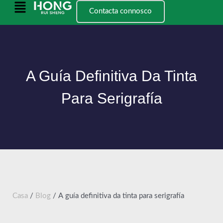
Ir
Menú
Contacta connosco
ao
principal
contido
A Guía Definitiva Da Tinta
Para Serigrafía
Casa
/
Blog
/ A guía definitiva da tinta para serigrafía