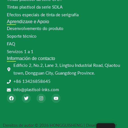
Tintas plastisol da serie SDLA
Efectos especiais de tinta de serigrafía
Aprendizaxe e Apoio
Desenvolvemento do produto
Soporte técnico
FAQ
Servizos 1 a 1
Información de contacto
Edificio 2, No.2, Lane 3, Lingtou Industrial Road, Qiaotou
town, Dongguan City, Guangdong Province.
+86 13426858645
info@plastisol-inks.com
F
T
I
Y
a
w
n
o
c
i
s
u
e
t
t
t
b
t
a
u
o
e
g
b
o
r
r
e
Dereitos de autor © 2026 HONGGUISHENG | Desenvolvido por
k
a