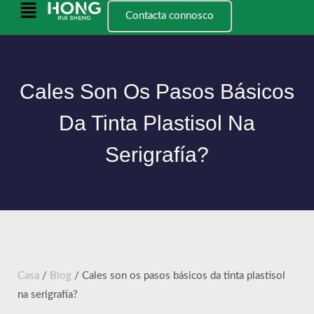
Ir
Menú
Contacta connosco
ao
principal
contido
Cales Son Os Pasos Básicos
Da Tinta Plastisol Na
Serigrafía?
Casa
/
Blog
/ Cales son os pasos básicos da tinta plastisol
na serigrafía?