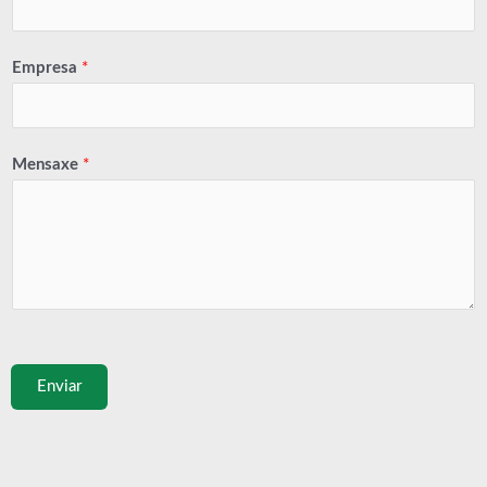
Empresa
*
Mensaxe
*
Enviar
Prev
A co