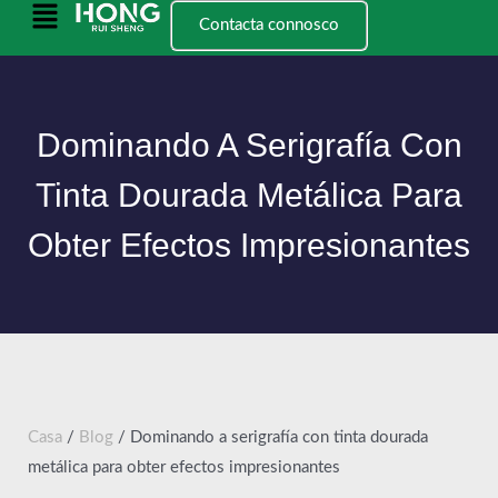
Ir
Menú
Contacta connosco
ao
principal
contido
Dominando A Serigrafía Con
Tinta Dourada Metálica Para
Obter Efectos Impresionantes
Casa
/
Blog
/ Dominando a serigrafía con tinta dourada
metálica para obter efectos impresionantes