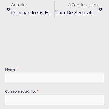
Anterior
A Continuación
Dominando Os Efectos Profesionais De Tinta De Serigrafía Metálica
Tinta De Serigrafía: Imprimir Con Tinta Como Pintura
Nome
*
Correo electrónico
*