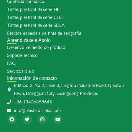
Contacta connosco
Tintas plastisol da serie HF
Tintas plastisol da serie CHJT
Tintas plastisol da serie SDLA
Efectos especiais de tinta de serigrafía
Aprendizaxe e Apoio
Desenvolvemento do produto
Soporte técnico
FAQ
Servizos 1 a 1
Información de contacto
Edificio 2, No.2, Lane 3, Lingtou Industrial Road, Qiaotou
town, Dongguan City, Guangdong Province.
+86 13426858645
info@plastisol-inks.com
F
T
I
Y
a
w
n
o
c
i
s
u
e
t
t
t