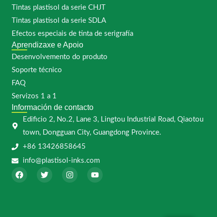
Tintas plastisol da serie CHJT
Tintas plastisol da serie SDLA
Efectos especiais de tinta de serigrafía
Aprendizaxe e Apoio
Desenvolvemento do produto
Soporte técnico
FAQ
Servizos 1 a 1
Información de contacto
Edificio 2, No.2, Lane 3, Lingtou Industrial Road, Qiaotou
town, Dongguan City, Guangdong Province.
+86 13426858645
info@plastisol-inks.com
F
T
I
Y
a
w
n
o
c
i
s
u
e
t
t
t
b
t
a
u
o
e
g
b