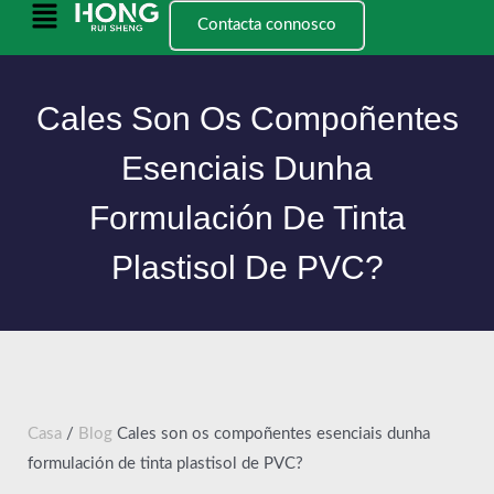
Ir
Menú
Contacta connosco
ao
principal
contido
Cales Son Os Compoñentes
Esenciais Dunha
Formulación De Tinta
Plastisol De PVC?
Casa
/
Blog
Cales son os compoñentes esenciais dunha
formulación de tinta plastisol de PVC?