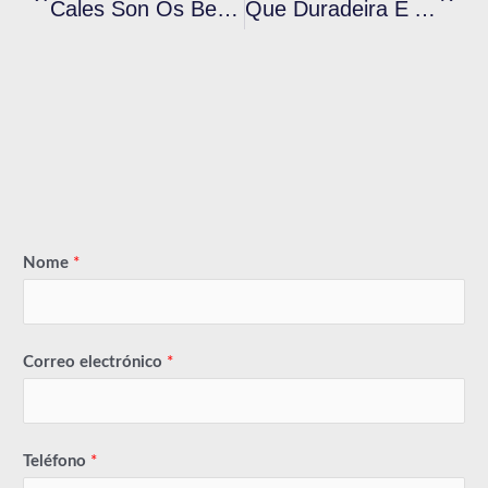
Cales Son Os Beneficios De Usar Tinta Plastisol Sen Ftalatos Na Serigrafía?
Que Duradeira É A Tinta De Serigrafía Plastisol Vermella En Varios Tecidos?
Nome
*
Correo electrónico
*
Teléfono
*