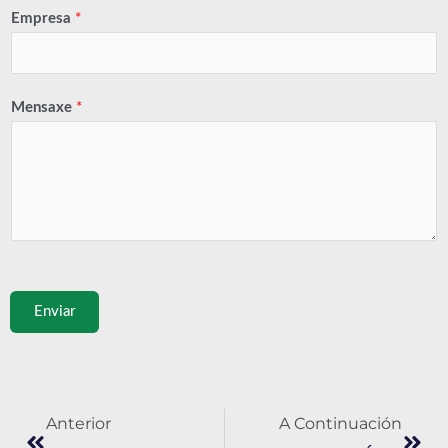
Empresa
*
Mensaxe
*
Enviar
Prev
A co
Anterior
A Continuación