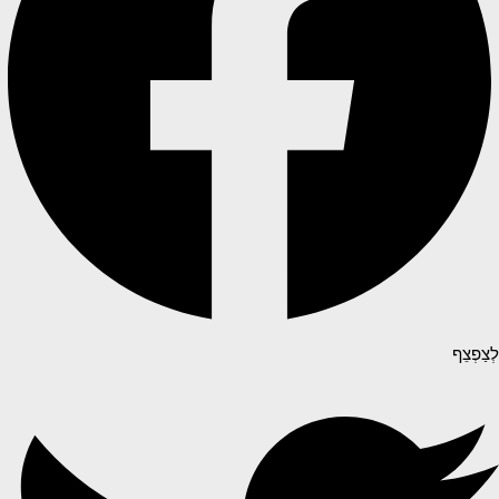
לְצַפְצֵף