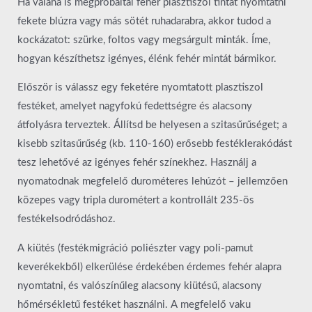
Ha valaha is megpróbáltál fehér plasztiszol tintát nyomtatni
fekete blúzra vagy más sötét ruhadarabra, akkor tudod a
kockázatot: szürke, foltos vagy megsárgult minták. Íme,
hogyan készíthetsz igényes, élénk fehér mintát bármikor.
Először is válassz egy feketére nyomtatott plasztiszol
festéket, amelyet nagyfokú fedettségre és alacsony
átfolyásra terveztek. Állítsd be helyesen a szitasűrűséget; a
kisebb szitasűrűség (kb. 110-160) erősebb festéklerakódást
tesz lehetővé az igényes fehér színekhez. Használj a
nyomatodnak megfelelő durométeres lehúzót – jellemzően
közepes vagy tripla durométert a kontrollált 235-ös
festékelsodródáshoz.
A kiütés (festékmigráció poliészter vagy poli-pamut
keverékekből) elkerülése érdekében érdemes fehér alapra
nyomtatni, és valószínűleg alacsony kiütésű, alacsony
hőmérsékletű festéket használni. A megfelelő vaku