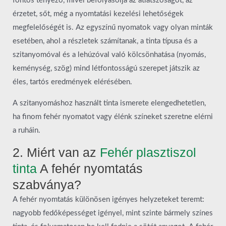
fontos tényező, mivel befolyásolja az átlátszóságot, az
érzetet, sőt, még a nyomtatási kezelési lehetőségek
megfelelőségét is. Az egyszínű nyomatok vagy olyan minták
esetében, ahol a részletek számítanak, a tinta típusa és a
szitanyomóval és a lehúzóval való kölcsönhatása (nyomás,
keménység, szög) mind létfontosságú szerepet játszik az
éles, tartós eredmények elérésében.
A szitanyomáshoz használt tinta ismerete elengedhetetlen,
ha finom fehér nyomatot vagy élénk színeket szeretne elérni
a ruháin.
2. Miért van az
Fehér plasztiszol
tinta
A fehér nyomtatás
szabványa?
A fehér nyomtatás különösen igényes helyzeteket teremt:
nagyobb fedőképességet igényel, mint szinte bármely színes