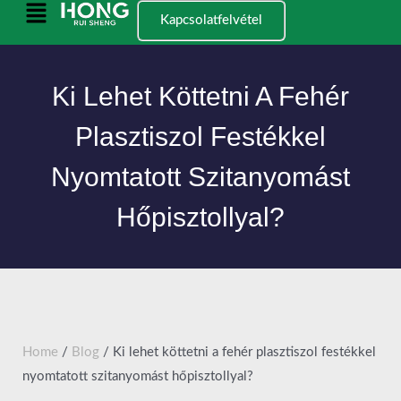
Ugrás
Főmenü
Kapcsolatfelvétel
a
tartalomra
Ki Lehet Köttetni A Fehér
Plasztiszol Festékkel
Nyomtatott Szitanyomást
Hőpisztollyal?
Home
/
Blog
/ Ki lehet köttetni a fehér plasztiszol festékkel
nyomtatott szitanyomást hőpisztollyal?