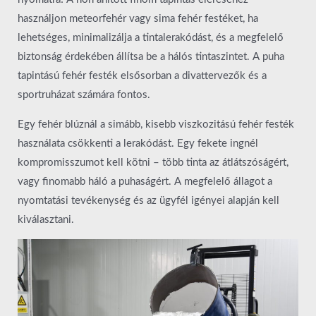
használjon meteorfehér vagy sima fehér festéket, ha
lehetséges, minimalizálja a tintalerakódást, és a megfelelő
biztonság érdekében állítsa be a hálós tintaszintet. A puha
tapintású fehér festék elsősorban a divattervezők és a
sportruházat számára fontos.
Egy fehér blúznál a simább, kisebb viszkozitású fehér festék
használata csökkenti a lerakódást. Egy fekete ingnél
kompromisszumot kell kötni – több tinta az átlátszóságért,
vagy finomabb háló a puhaságért. A megfelelő állagot a
nyomtatási tevékenység és az ügyfél igényei alapján kell
kiválasztani.