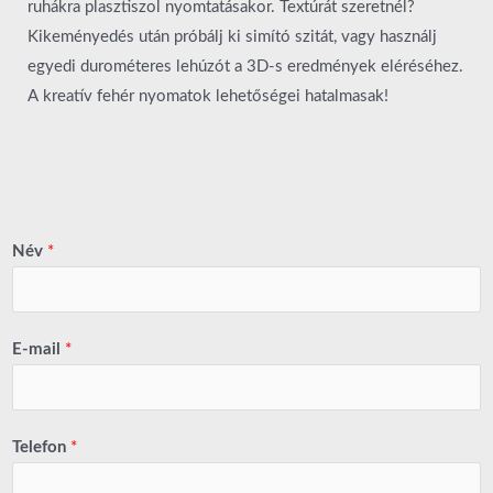
ruhákra plasztiszol nyomtatásakor. Textúrát szeretnél?
Kikeményedés után próbálj ki simító szitát, vagy használj
egyedi durométeres lehúzót a 3D-s eredmények eléréséhez.
A kreatív fehér nyomatok lehetőségei hatalmasak!
Név
*
E-mail
*
Telefon
*