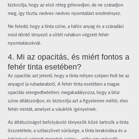
biztosítja, hogy az első réteg gélesedjen, de ne száradjon
meg, így tiszta, nedves-nedves nyomtatást eredményez.
Ne feledd, hogy a tinta színe, a hálós anyag és a száradási
mód döntő tényező a sötét ruhákon végzett fehér
nyomtatásoknál.
4. Mi az opacitás, és miért fontos a
fehér tinta esetében?
Az opacitás azt jelenti, hogy a tinta milyen szépen fedi be az
anyagot (a ruhadarabot). A fehér tinta esetében a magas
opacitás elengedhetetlen; megakadályozza, hogy a blúz
színe átlátszódjon, és biztosítja azt a figyelemre méltó, éles
fehér mintát, amelyet a vásárlók igényelnek.
Az átlátszóságot befolyásoló tényezők közé tartozik a tinta
összetétele, a szitaszövet sűrűsége, a tinta lerakódása és a