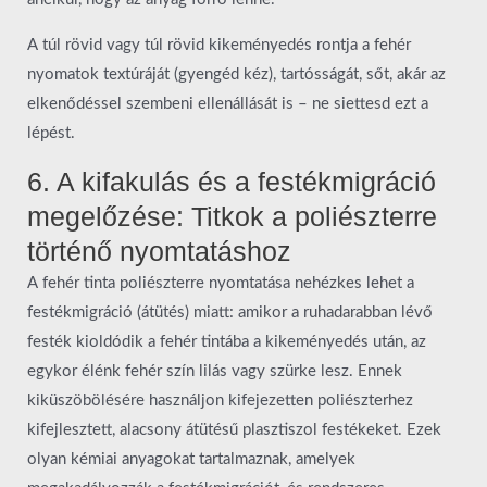
A túl rövid vagy túl rövid kikeményedés rontja a fehér
nyomatok textúráját (gyengéd kéz), tartósságát, sőt, akár az
elkenődéssel szembeni ellenállását is – ne siettesd ezt a
lépést.
6. A kifakulás és a festékmigráció
megelőzése: Titkok a poliészterre
történő nyomtatáshoz
A fehér tinta poliészterre nyomtatása nehézkes lehet a
festékmigráció (átütés) miatt: amikor a ruhadarabban lévő
festék kioldódik a fehér tintába a kikeményedés után, az
egykor élénk fehér szín lilás vagy szürke lesz. Ennek
kiküszöbölésére használjon kifejezetten poliészterhez
kifejlesztett, alacsony átütésű plasztiszol festékeket. Ezek
olyan kémiai anyagokat tartalmaznak, amelyek