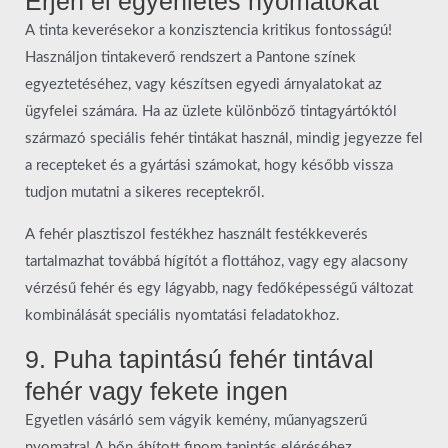
Érjen el egyenletes nyomatokat
A tinta keverésekor a konzisztencia kritikus fontosságú!
Használjon tintakeverő rendszert a Pantone színek
egyeztetéséhez, vagy készítsen egyedi árnyalatokat az
ügyfelei számára. Ha az üzlete különböző tintagyártóktól
származó speciális fehér tintákat használ, mindig jegyezze fel
a recepteket és a gyártási számokat, hogy később vissza
tudjon mutatni a sikeres receptekről.
A fehér plasztiszol festékhez használt festékkeverés
tartalmazhat továbbá hígítót a flottához, vagy egy alacsony
vérzésű fehér és egy lágyabb, nagy fedőképességű változat
kombinálását speciális nyomtatási feladatokhoz.
9. Puha tapintású fehér tintával
fehér vagy fekete ingen
Egyetlen vásárló sem vágyik kemény, műanyagszerű
nyomatra! A hőn áhított finom tapintás eléréséhez