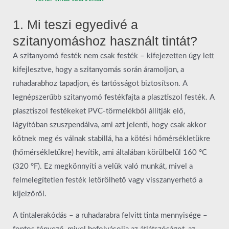
1. Mi teszi egyedivé a
szitanyomáshoz használt tintát?
A szitanyomó festék nem csak festék – kifejezetten úgy lett
kifejlesztve, hogy a szitanyomás során áramoljon, a
ruhadarabhoz tapadjon, és tartósságot biztosítson. A
legnépszerűbb szitanyomó festékfajta a plasztiszol festék. A
plasztiszol festékeket PVC-törmelékből állítják elő,
lágyítóban szuszpendálva, ami azt jelenti, hogy csak akkor
kötnek meg és válnak stabillá, ha a kötési hőmérsékletükre
(hőmérsékletükre) hevítik, ami általában körülbelül 160 °C
(320 °F). Ez megkönnyíti a velük való munkát, mivel a
felmelegítetlen festék letörölhető vagy visszanyerhető a
kijelzőről.
A tintalerakódás – a ruhadarabra felvitt tinta mennyisége –