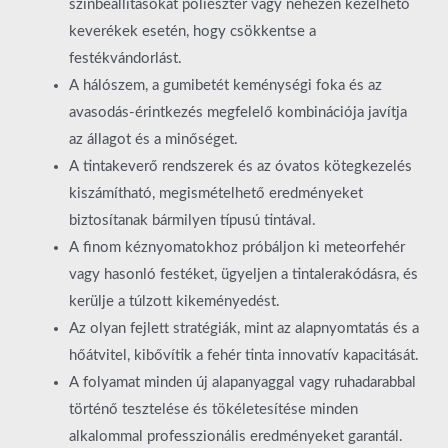
színbeállításokat poliészter vagy nehezen kezelhető
keverékek esetén, hogy csökkentse a
festékvándorlást.
A hálószem, a gumibetét keménységi foka és az
avasodás-érintkezés megfelelő kombinációja javítja
az állagot és a minőséget.
A tintakeverő rendszerek és az óvatos kötegkezelés
kiszámítható, megismételhető eredményeket
biztosítanak bármilyen típusú tintával.
A finom kéznyomatokhoz próbáljon ki meteorfehér
vagy hasonló festéket, ügyeljen a tintalerakódásra, és
kerülje a túlzott kikeményedést.
Az olyan fejlett stratégiák, mint az alapnyomtatás és a
hőátvitel, kibővítik a fehér tinta innovatív kapacitását.
A folyamat minden új alapanyaggal vagy ruhadarabbal
történő tesztelése és tökéletesítése minden
alkalommal professzionális eredményeket garantál.