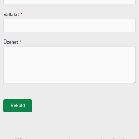
Vállalat
*
Üzenet
*
Beküld
Előző
Köve