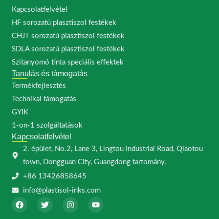
Kapcsolatfelvétel
HF sorozatú plasztiszol festékek
CHJT sorozatú plasztiszol festékek
SDLA sorozatú plasztiszol festékek
Szitanyomó tinta speciális effektek
Tanulás és támogatás
Termékfejlesztés
Technikai támogatás
GYIK
1-on-1 szolgáltatások
Kapcsolatfelvétel
2. épület, No.2, Lane 3, Lingtou Industrial Road, Qiaotou
town, Dongguan City, Guangdong tartomány.
+86 13426858645
info@plastisol-inks.com
F
T
I
Y
a
w
n
o
c
i
s
u