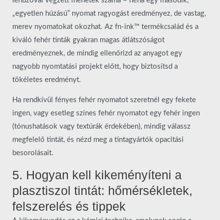
lehúzóval végzett menetek száma – néha egy második,
„egyetlen húzású” nyomat ragyogást eredményez, de vastag,
merev nyomatokat okozhat. Az fn-ink™ termékcsalád és a
kiváló fehér tinták gyakran magas átlátszóságot
eredményeznek, de mindig ellenőrizd az anyagot egy
nagyobb nyomtatási projekt előtt, hogy biztosítsd a
tökéletes eredményt.
Ha rendkívül fényes fehér nyomatot szeretnél egy fekete
ingen, vagy esetleg színes fehér nyomatot egy fehér ingen
(tónushatások vagy textúrák érdekében), mindig válassz
megfelelő tintát, és nézd meg a tintagyártók opacitási
besorolásait.
5. Hogyan kell kikeményíteni a
plasztiszol tintát: hőmérsékletek,
felszerelés és tippek