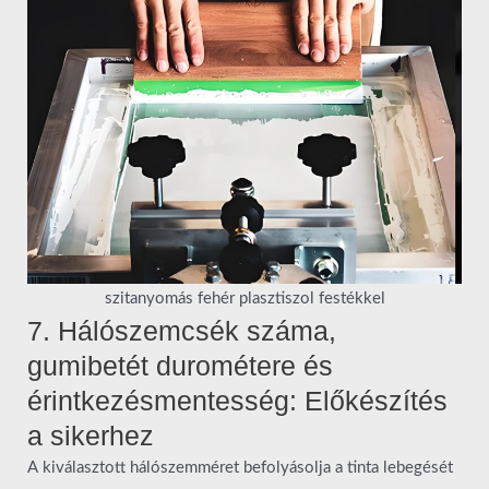
szitanyomás fehér plasztiszol festékkel
7. Hálószemcsék száma,
gumibetét durométere és
érintkezésmentesség: Előkészítés
a sikerhez
A kiválasztott hálószemméret befolyásolja a tinta lebegését