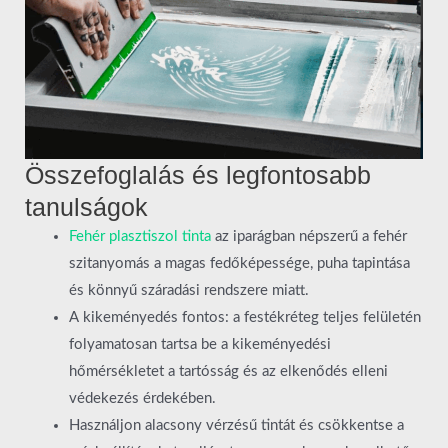
Összefoglalás és legfontosabb
tanulságok
Fehér plasztiszol tinta
az iparágban népszerű a fehér
szitanyomás a magas fedőképessége, puha tapintása
és könnyű száradási rendszere miatt.
A kikeményedés fontos: a festékréteg teljes felületén
folyamatosan tartsa be a kikeményedési
hőmérsékletet a tartósság és az elkenődés elleni
védekezés érdekében.
Használjon alacsony vérzésű tintát és csökkentse a