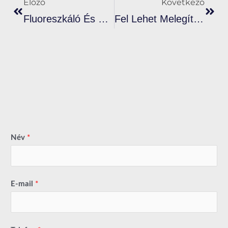
Előző
Következő
Fluoreszkáló És Plasztiszol Festékek Elsajátítása Élénk Nyomatokhoz
Fel Lehet Melegíteni A Fehér Plasztiszol Festéket Szitanyomáshoz?
Név
*
E-mail
*