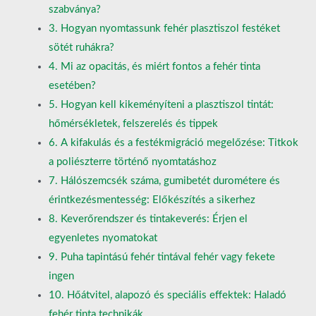
szabványa?
3. Hogyan nyomtassunk fehér plasztiszol festéket
sötét ruhákra?
4. Mi az opacitás, és miért fontos a fehér tinta
esetében?
5. Hogyan kell kikeményíteni a plasztiszol tintát:
hőmérsékletek, felszerelés és tippek
6. A kifakulás és a festékmigráció megelőzése: Titkok
a poliészterre történő nyomtatáshoz
7. Hálószemcsék száma, gumibetét durométere és
érintkezésmentesség: Előkészítés a sikerhez
8. Keverőrendszer és tintakeverés: Érjen el
egyenletes nyomatokat
9. Puha tapintású fehér tintával fehér vagy fekete
ingen
10. Hőátvitel, alapozó és speciális effektek: Haladó
fehér tinta technikák