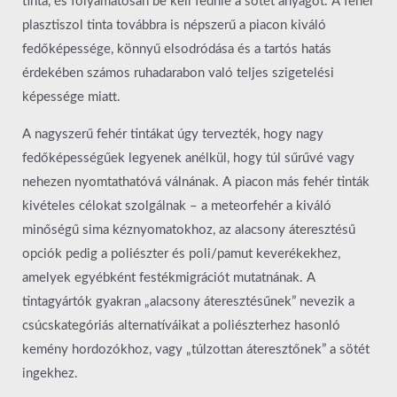
tinta, és folyamatosan be kell fednie a sötét anyagot. A fehér
plasztiszol tinta továbbra is népszerű a piacon kiváló
fedőképessége, könnyű elsodródása és a tartós hatás
érdekében számos ruhadarabon való teljes szigetelési
képessége miatt.
A nagyszerű fehér tintákat úgy tervezték, hogy nagy
fedőképességűek legyenek anélkül, hogy túl sűrűvé vagy
nehezen nyomtathatóvá válnának. A piacon más fehér tinták
kivételes célokat szolgálnak – a meteorfehér a kiváló
minőségű sima kéznyomatokhoz, az alacsony áteresztésű
opciók pedig a poliészter és poli/pamut keverékekhez,
amelyek egyébként festékmigrációt mutatnának. A
tintagyártók gyakran „alacsony áteresztésűnek” nevezik a
csúcskategóriás alternatíváikat a poliészterhez hasonló
kemény hordozókhoz, vagy „túlzottan áteresztőnek” a sötét
ingekhez.