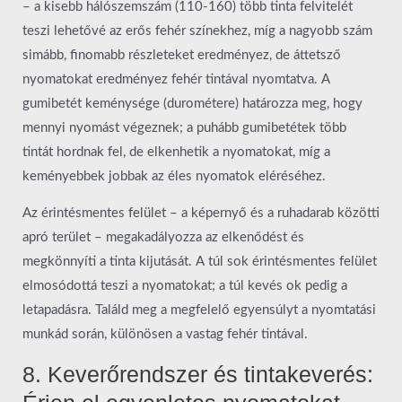
– a kisebb hálószemszám (110-160) több tinta felvitelét
teszi lehetővé az erős fehér színekhez, míg a nagyobb szám
simább, finomabb részleteket eredményez, de áttetsző
nyomatokat eredményez fehér tintával nyomtatva. A
gumibetét keménysége (durométere) határozza meg, hogy
mennyi nyomást végeznek; a puhább gumibetétek több
tintát hordnak fel, de elkenhetik a nyomatokat, míg a
keményebbek jobbak az éles nyomatok eléréséhez.
Az érintésmentes felület – a képernyő és a ruhadarab közötti
apró terület – megakadályozza az elkenődést és
megkönnyíti a tinta kijutását. A túl sok érintésmentes felület
elmosódottá teszi a nyomatokat; a túl kevés ok pedig a
letapadásra. Találd meg a megfelelő egyensúlyt a nyomtatási
munkád során, különösen a vastag fehér tintával.
8. Keverőrendszer és tintakeverés: