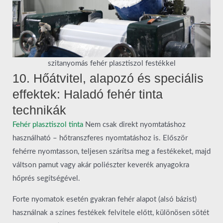
szitanyomás fehér plasztiszol festékkel
10. Hőátvitel, alapozó és speciális
effektek: Haladó fehér tinta
technikák
Fehér plasztiszol tinta
Nem csak direkt nyomtatáshoz
használható – hőtranszferes nyomtatáshoz is. Először
fehérre nyomtasson, teljesen szárítsa meg a festékeket, majd
váltson pamut vagy akár poliészter keverék anyagokra
hőprés segítségével.
Forte nyomatok esetén gyakran fehér alapot (alsó bázist)
használnak a színes festékek felvitele előtt, különösen sötét