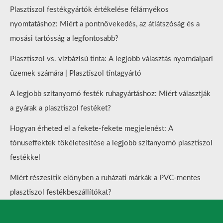
Plasztiszol festékgyártók értékelése félárnyékos
nyomtatáshoz: Miért a pontnövekedés, az átlátszóság és a
mosási tartósság a legfontosabb?
Plasztiszol vs. vízbázisú tinta: A legjobb választás nyomdaipari
üzemek számára | Plasztiszol tintagyártó
A legjobb szitanyomó festék ruhagyártáshoz: Miért választják
a gyárak a plasztiszol festéket?
Hogyan érheted el a fekete-fekete megjelenést: A
tónuseffektek tökéletesítése a legjobb szitanyomó plasztiszol
festékkel
Miért részesítik előnyben a ruházati márkák a PVC-mentes
plasztiszol festékbeszállítókat?