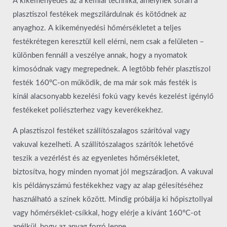
A kikeményedés az a kémiai technika, amelynek során a
plasztiszol festékek megszilárdulnak és kötődnek az
anyaghoz. A kikeményedési hőmérsékletet a teljes
festékrétegen keresztül kell elérni, nem csak a felületen –
különben fennáll a veszélye annak, hogy a nyomatok
kimosódnak vagy megrepednek. A legtöbb fehér plasztiszol
festék 160°C-on működik, de ma már sok más festék is
kínál alacsonyabb kezelési fokú vagy kevés kezelést igénylő
festékeket poliészterhez vagy keverékekhez.
A plasztiszol festéket szállítószalagos szárítóval vagy
vakuval kezelheti. A szállítószalagos szárítók lehetővé
teszik a vezérlést és az egyenletes hőmérsékletet,
biztosítva, hogy minden nyomat jól megszáradjon. A vakuval
kis példányszámú festékekhez vagy az alap gélesítéséhez
használható a színek között. Mindig próbálja ki hőpisztollyal
vagy hőmérséklet-csíkkal, hogy elérje a kívánt 160°C-ot
anélkül, hogy az anyag forró lenne.