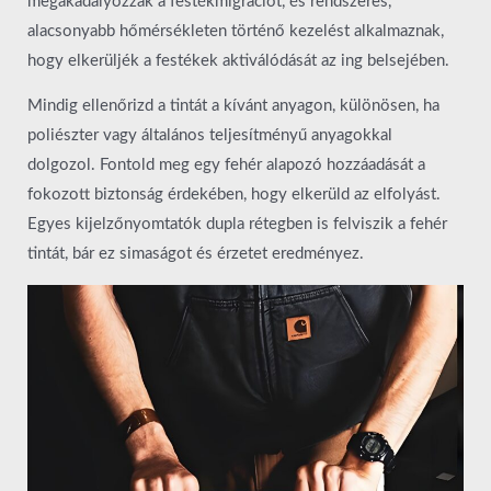
megakadályozzák a festékmigrációt, és rendszeres,
alacsonyabb hőmérsékleten történő kezelést alkalmaznak,
hogy elkerüljék a festékek aktiválódását az ing belsejében.
Mindig ellenőrizd a tintát a kívánt anyagon, különösen, ha
poliészter vagy általános teljesítményű anyagokkal
dolgozol. Fontold meg egy fehér alapozó hozzáadását a
fokozott biztonság érdekében, hogy elkerüld az elfolyást.
Egyes kijelzőnyomtatók dupla rétegben is felviszik a fehér
tintát, bár ez simaságot és érzetet eredményez.