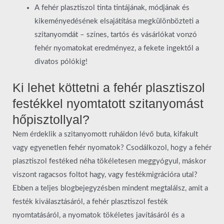
A fehér plasztiszol tinta tintájának, módjának és
kikeményedésének elsajátítása megkülönbözteti a
szitanyomdát – színes, tartós és vásárlókat vonzó
fehér nyomatokat eredményez, a fekete ingektől a
divatos pólókig!
Ki lehet köttetni a fehér plasztiszol
festékkel nyomtatott szitanyomást
hőpisztollyal?
Nem érdeklik a szitanyomott ruháidon lévő buta, kifakult
vagy egyenetlen fehér nyomatok? Csodálkozol, hogy a fehér
plasztiszol festéked néha tökéletesen meggyógyul, máskor
viszont ragacsos foltot hagy, vagy festékmigrációra utal?
Ebben a teljes blogbejegyzésben mindent megtalálsz, amit a
festék kiválasztásáról, a fehér plasztiszol festék
nyomtatásáról, a nyomatok tökéletes javításáról és a