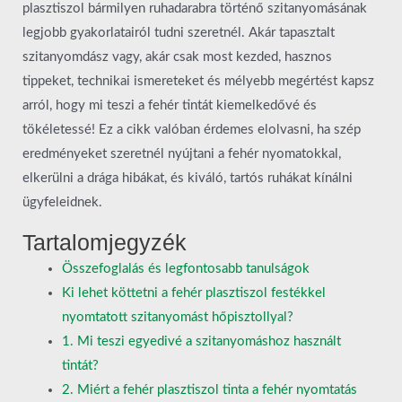
plasztiszol bármilyen ruhadarabra történő szitanyomásának
legjobb gyakorlatairól tudni szeretnél. Akár tapasztalt
szitanyomdász vagy, akár csak most kezded, hasznos
tippeket, technikai ismereteket és mélyebb megértést kapsz
arról, hogy mi teszi a fehér tintát kiemelkedővé és
tökéletessé! Ez a cikk valóban érdemes elolvasni, ha szép
eredményeket szeretnél nyújtani a fehér nyomatokkal,
elkerülni a drága hibákat, és kiváló, tartós ruhákat kínálni
ügyfeleidnek.
Tartalomjegyzék
Összefoglalás és legfontosabb tanulságok
Ki lehet köttetni a fehér plasztiszol festékkel
nyomtatott szitanyomást hőpisztollyal?
1. Mi teszi egyedivé a szitanyomáshoz használt
tintát?
2. Miért a fehér plasztiszol tinta a fehér nyomtatás