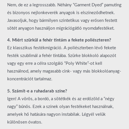
Nem, de ez a legrosszabb. Néhány “Garment Dyed” pamuting
és bizonyos nejlonkeverék anyagok is elszíneződhetnek.
Javasoljuk, hogy bármilyen szintetikus vagy erősen festett
sötét anyagon használjon migrációgátló nyomdafestéket.
4. Miért szürkül a fehér tintám a fekete poliészteren?
Ez klasszikus festékmigráció. A poliészterben lévő fekete
festék szublimál a fehér tintába. Szürke blokkoló alapozót
vagy egy erre a célra szolgáló “Poly White”-ot kell
használnod, amely magasabb cink- vagy más blokkolóanyag-
koncentrációt tartalmaz.
5. Számít-e a ruhadarab színe?
Igen! A vörös, a bordó, a sötétkék és az erdőzöld a “négy
nagy” bűnös. Ezek a színek olyan festékeket használnak,
amelyek hő hatására nagyon instabilak. Légyél velük
különösen óvatos.