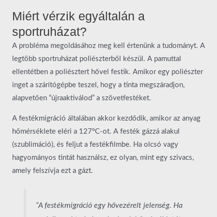
Miért vérzik egyáltalán a
sportruházat?
A probléma megoldásához meg kell értenünk a tudományt. A
legtöbb sportruházat poliészterből készül. A pamuttal
ellentétben a poliésztert hővel festik. Amikor egy poliészter
inget a szárítógépbe teszel, hogy a tinta megszáradjon,
alapvetően “újraaktiválod” a szövetfestéket.
A festékmigráció általában akkor kezdődik, amikor az anyag
hőmérséklete eléri a 127°C-ot. A festék gázzá alakul
(szublimáció), és feljut a festékfilmbe. Ha olcsó vagy
hagyományos tintát használsz, ez olyan, mint egy szivacs,
amely felszívja ezt a gázt.
“A festékmigráció egy hővezérelt jelenség. Ha