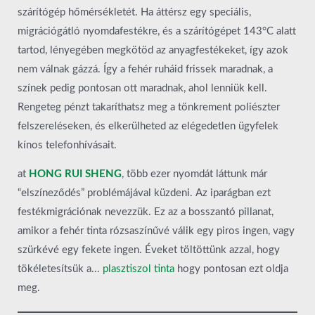
szárítógép hőmérsékletét. Ha áttérsz egy speciális,
migrációgátló nyomdafestékre, és a szárítógépet 143°C alatt
tartod, lényegében megkötöd az anyagfestékeket, így azok
nem válnak gázzá. Így a fehér ruháid frissek maradnak, a
színek pedig pontosan ott maradnak, ahol lenniük kell.
Rengeteg pénzt takaríthatsz meg a tönkrement poliészter
felszereléseken, és elkerülheted az elégedetlen ügyfelek
kínos telefonhívásait.
at
HONG RUI SHENG
, több ezer nyomdát láttunk már
“elszíneződés” problémájával küzdeni. Az iparágban ezt
festékmigrációnak nevezzük. Ez az a bosszantó pillanat,
amikor a fehér tinta rózsaszínűvé válik egy piros ingen, vagy
szürkévé egy fekete ingen. Éveket töltöttünk azzal, hogy
tökéletesítsük a...
plasztiszol tinta
hogy pontosan ezt oldja
meg.