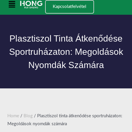
Ugrás
Főmenü
Kapcsolatfelvétel
a
tartalomra
Plasztiszol Tinta Átkenődése
Sportruházaton: Megoldások
Nyomdák Számára
Home
/
Blog
/ Plasztiszol tinta átkenődése sportruházaton:
Megoldások nyomdák számára