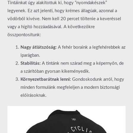
Tintáinkat úgy alakítottuk ki, hogy “nyomdakészek”
legyenek. Ez azt jelenti, hogy krémes állagúak, azonnal a
vödörből kivéve. Nem kell 20 percet töltenie a keveréssel
vagy a hígító hozzáadásával. A következőkre
összpontosítunk:
Nagy átlátszóság:
A fehér boraink a legfehérebbek az
iparágban.
Stabilitás:
A tintánk nem szárad meg a képernyőn, de
a szárítóban gyorsan kikeményedik.
Környezetbarátnak lenni:
Gondoskodunk arról, hogy
minden formulánk megfeleljen a modern biztonsági
előírásoknak.