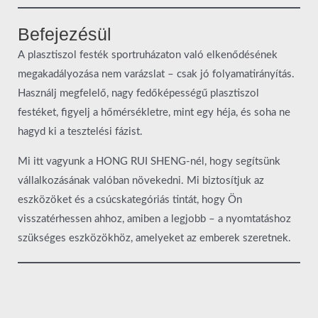
Befejezésül
A plasztiszol festék sportruházaton való elkenődésének
megakadályozása nem varázslat – csak jó folyamatirányítás.
Használj megfelelő, nagy fedőképességű plasztiszol
festéket, figyelj a hőmérsékletre, mint egy héja, és soha ne
hagyd ki a tesztelési fázist.
Mi itt vagyunk a HONG RUI SHENG-nél, hogy segítsünk
vállalkozásának valóban növekedni. Mi biztosítjuk az
eszközöket és a csúcskategóriás tintát, hogy Ön
visszatérhessen ahhoz, amiben a legjobb – a nyomtatáshoz
szükséges eszközökhöz, amelyeket az emberek szeretnek.