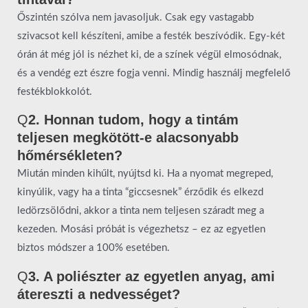
Őszintén szólva nem javasoljuk. Csak egy vastagabb
szivacsot kell készíteni, amibe a festék beszívódik. Egy-két
órán át még jól is nézhet ki, de a színek végül elmosódnak,
és a vendég ezt észre fogja venni. Mindig használj megfelelő
festékblokkolót.
Q
2. Honnan tudom, hogy a tintám
teljesen megkötött-e alacsonyabb
hőmérsékleten?
Miután minden kihűlt, nyújtsd ki. Ha a nyomat megreped,
kinyúlik, vagy ha a tinta “giccsesnek” érződik és elkezd
ledörzsölődni, akkor a tinta nem teljesen száradt meg a
kezeden. Mosási próbát is végezhetsz – ez az egyetlen
biztos módszer a 100% esetében.
Q
3. A poliészter az egyetlen anyag, ami
átereszti a nedvességet?