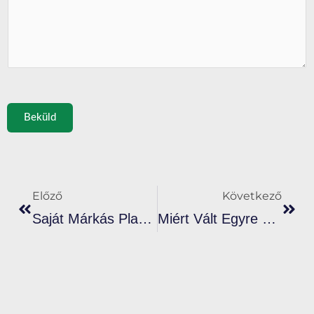
Beküld
Előző
Köve
Előző
Következő
Saját Márkás Plasztiszol Tinta: Okos Lépés A Növekvő Nyomtatott Márkák Számára
Miért Vált Egyre Több Gyár Környezetbarát Plasztiszol Tintára?