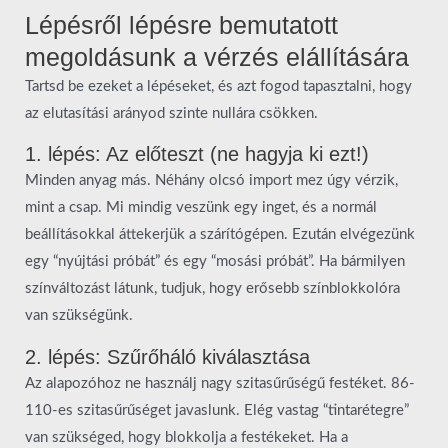
Lépésről lépésre bemutatott
megoldásunk a vérzés elállítására
Tartsd be ezeket a lépéseket, és azt fogod tapasztalni, hogy
az elutasítási arányod szinte nullára csökken.
1. lépés: Az előteszt (ne hagyja ki ezt!)
Minden anyag más. Néhány olcsó import mez úgy vérzik,
mint a csap. Mi mindig veszünk egy inget, és a normál
beállításokkal áttekerjük a szárítógépen. Ezután elvégezünk
egy “nyújtási próbát” és egy “mosási próbát”. Ha bármilyen
színváltozást látunk, tudjuk, hogy erősebb színblokkolóra
van szükségünk.
2. lépés: Szűrőháló kiválasztása
Az alapozóhoz ne használj nagy szitasűrűségű festéket. 86-
110-es szitasűrűséget javaslunk. Elég vastag “tintarétegre”
van szükséged, hogy blokkolja a festékeket. Ha a