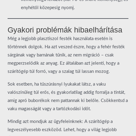
enyhétől közepesig nyomj.
Gyakori problémák hibaelhárítása
Még a legjobb plasztiszol festék használata esetén is
történnek dolgok. Ha azt veszed észre, hogy a fehér festék
sárgának vagy barnának tűnik, az nem migráció – csak
megperzselődik az anyag. Ez általában azt jelenti, hogy a
szárítógép túl forró, vagy a szalag túl lassan mozog.
Sok esetben, ha tűszúrásnyi lyukakat látsz, a vaku
valószínűleg túl erős, és gyakorlatilag addig forralja a tintát,
amíg apró buborékok nem pattannak ki belőle. Csökkentsd a
vaku magasságát vagy a tartózkodási időt.
Mindig azt mondjuk az ügyfeleinknek: A szárítógép a
legveszélyesebb eszközöd. Lehet, hogy a világ legjobb