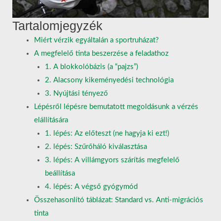
Tartalomjegyzék
Miért vérzik egyáltalán a sportruházat?
A megfelelő tinta beszerzése a feladathoz
1. A blokkolóbázis (a “pajzs”)
2. Alacsony kikeményedési technológia
3. Nyújtási tényező
Lépésről lépésre bemutatott megoldásunk a vérzés
elállítására
1. lépés: Az előteszt (ne hagyja ki ezt!)
2. lépés: Szűrőháló kiválasztása
3. lépés: A villámgyors szárítás megfelelő
beállítása
4. lépés: A végső gyógymód
Összehasonlító táblázat: Standard vs. Anti-migrációs
tinta