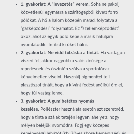
1. gyakorlat: A “levezetés” verem.
Soha ne pakolj
közvetlenül egymásra a szárítógépből kivett forró
pólókat. A hő a halom közepén marad, folytatva a
“gázképződési” folyamatot. Ez “szellemképződést”
okoz, ahol az egyik póló képe a másik hátuljára
nyomtatódik. Terítsd ki őket hűlni.
2. gyakorlat: Ne vidd túlzásba a tintát.
Ha vastagon
viszed fel, akkor nagyobb a valószínűsége a
repedésnek, és őszintén szólva a sportolónak
kényelmetlen viselni. Használj pigmenttel teli
plasztiszol tintát, hogy a kívánt fedést anélkül érd el,
hogy túl vastag lenne.
3. gyakorlat: A gumibetétes nyomás
kezelése.
Poliészter használata esetén azt szeretnéd,
hogy a tinta a szálak tetején legyen, ahelyett, hogy
mélyen beléjük nyomódna. Fogj egy közepes
keménységű lehúzót (kb. 70-es shore keménység), és