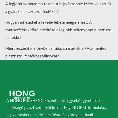
A legjobb szitanyomó festék ruhagyártáshoz: Miért választják
a gyárak a plasztiszol festéket?
Hogyan érheted el a fekete-fekete megjelenést: A
tónuseffektek tökéletesítése a legjobb szitanyomó plasztiszol
festékkel
Miért részesítik előnyben a ruházati márkák a PVC-mentes
plasztiszol festékbeszállítókat?
A HONG RUI SHENG közvetlenül a gyárból gyárt ipari
minőségű plasztiszol festékeket. Egyedi OEM-formulákra,
nagykereskedelmi értékesítésre és környezetbarát