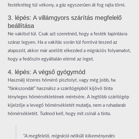
festékréteg túl vékony, a gáz egyszerűen át fog rajta törni.
3. lépés: A villámgyors szárítás megfelelő
beállítása
Ne vakítsd túl. Csak azt szeretnéd, hogy a festék tapintásra
száraz legyen. Ha a vakítás során túl forróvá teszed az
alapozót, akkor már azelőtt elkezded a migrációs folyamatot,
hogy a fedőszín egyáltalán elérné az inget.
4. lépés: A végső gyógymód
Használj lézeres hőmérő pisztolyt, vagy még jobb, ha
“fánkszondát” használsz a szárítógépből kijövő tinta
tényleges hőmérsékletének mérésére. A legtöbb szárítógép
kijelzője a levegő hőmérsékletét mutatja, nem a ruhadarab
hőmérsékletét. Tudnod kell, hogy mit csinál a tinta.
“A megfelelő, migráció nélküli kikeményedés