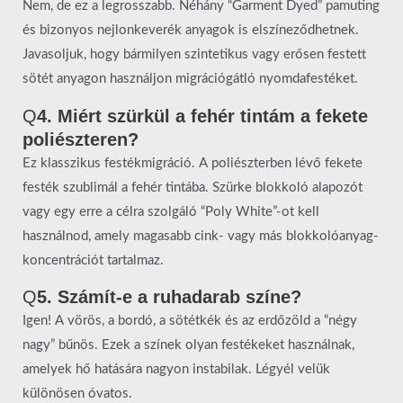
Nem, de ez a legrosszabb. Néhány “Garment Dyed” pamuting
és bizonyos nejlonkeverék anyagok is elszíneződhetnek.
Javasoljuk, hogy bármilyen szintetikus vagy erősen festett
sötét anyagon használjon migrációgátló nyomdafestéket.
Q
4. Miért szürkül a fehér tintám a fekete
poliészteren?
Ez klasszikus festékmigráció. A poliészterben lévő fekete
festék szublimál a fehér tintába. Szürke blokkoló alapozót
vagy egy erre a célra szolgáló “Poly White”-ot kell
használnod, amely magasabb cink- vagy más blokkolóanyag-
koncentrációt tartalmaz.
Q
5. Számít-e a ruhadarab színe?
Igen! A vörös, a bordó, a sötétkék és az erdőzöld a “négy
nagy” bűnös. Ezek a színek olyan festékeket használnak,
amelyek hő hatására nagyon instabilak. Légyél velük
különösen óvatos.