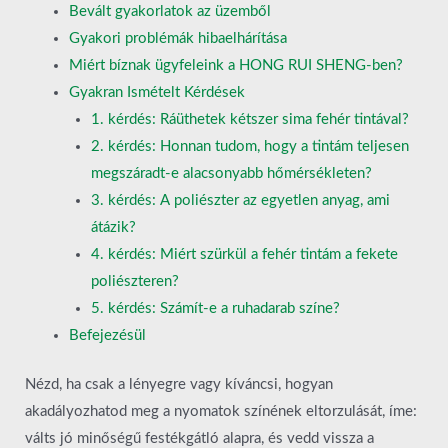
Bevált gyakorlatok az üzemből
Gyakori problémák hibaelhárítása
Miért bíznak ügyfeleink a HONG RUI SHENG-ben?
Gyakran Ismételt Kérdések
1. kérdés: Ráüthetek kétszer sima fehér tintával?
2. kérdés: Honnan tudom, hogy a tintám teljesen
megszáradt-e alacsonyabb hőmérsékleten?
3. kérdés: A poliészter az egyetlen anyag, ami
átázik?
4. kérdés: Miért szürkül a fehér tintám a fekete
poliészteren?
5. kérdés: Számít-e a ruhadarab színe?
Befejezésül
Nézd, ha csak a lényegre vagy kíváncsi, hogyan
akadályozhatod meg a nyomatok színének eltorzulását, íme:
válts jó minőségű festékgátló alapra, és vedd vissza a