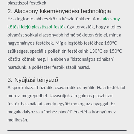
plasztiszol festékek
2. Alacsony kikeményedési technológia
Ez a legfontosabb eszköz a készletünkben. A mi
alacsony
kötési idejű plasztiszol festék
úgy tervezték, hogy a teljes
olvadást sokkal alacsonyabb hőmérsékleten érje el, mint a
hagyományos festékek. Míg a legtöbb festékhez 160°C
szükséges, speciális polietilén festékeink 130°C és 150°C
között kötnek meg. Ha ebben a “biztonságos zónában”
maradunk, a poliészter festék stabil marad.
3. Nyújtási tényező
A sportruházat húzódik, csavarodik és nyúlik. Ha a festék túl
merev, megrepedhet. Javasoljuk a rugalmas plasztiszol
festék használatát, amely együtt mozog az anyaggal. Ez
megakadályozza a “nehéz páncél” érzetét a könnyű mez
mellkasán.