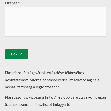
Üzenet
*
Beküld
Plasztiszol festékgyártók értékelése félárnyékos
nyomtatáshoz: Miért a pontnövekedés, az átlátszóság és a
mosási tartósság a legfontosabb?
Plasztiszol vs. vízbázisú tinta: A legjobb választás nyomdaipari
üzemek számára | Plasztiszol tintagyártó