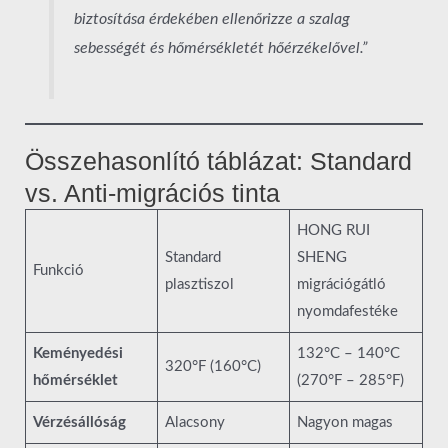
biztosítása érdekében ellenőrizze a szalag
sebességét és hőmérsékletét hőérzékelővel.”
Összehasonlító táblázat: Standard
vs. Anti-migrációs tinta
HONG RUI
Standard
SHENG
Funkció
plasztiszol
migrációgátló
nyomdafestéke
Keményedési
132°C – 140°C
320°F (160°C)
hőmérséklet
(270°F – 285°F)
Vérzésállóság
Alacsony
Nagyon magas