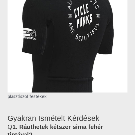
plasztiszol festékek
Gyakran Ismételt Kérdések
Q
1. Ráüthetek kétszer sima fehér
tintával?