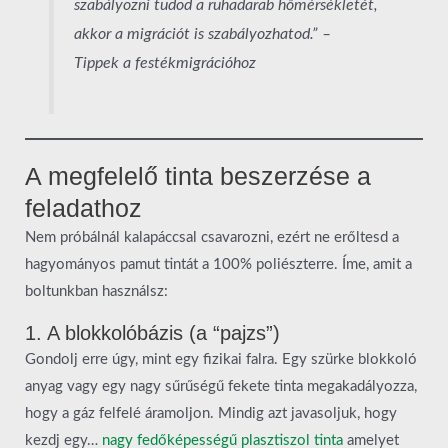
szabályozni tudod a ruhadarab hőmérsékletét,
akkor a migrációt is szabályozhatod.” –
Tippek a festékmigrációhoz
A megfelelő tinta beszerzése a
feladathoz
Nem próbálnál kalapáccsal csavarozni, ezért ne erőltesd a
hagyományos pamut tintát a 100% poliészterre. Íme, amit a
boltunkban használsz:
1. A blokkolóbázis (a “pajzs”)
Gondolj erre úgy, mint egy fizikai falra. Egy szürke blokkoló
anyag vagy egy nagy sűrűségű fekete tinta megakadályozza,
hogy a gáz felfelé áramoljon. Mindig azt javasoljuk, hogy
kezdj egy…
nagy fedőképességű plasztiszol tinta
amelyet