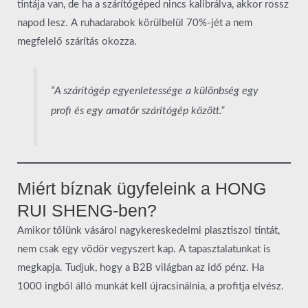
tintája van, de ha a szárítógéped nincs kalibrálva, akkor rossz
napod lesz. A ruhadarabok körülbelül 70%-jét a nem
megfelelő szárítás okozza.
“A szárítógép egyenletessége a különbség egy
profi és egy amatőr szárítógép között.”
Miért bíznak ügyfeleink a HONG
RUI SHENG-ben?
Amikor tőlünk vásárol nagykereskedelmi plasztiszol tintát,
nem csak egy vödör vegyszert kap. A tapasztalatunkat is
megkapja. Tudjuk, hogy a B2B világban az idő pénz. Ha
1000 ingből álló munkát kell újracsinálnia, a profitja elvész.