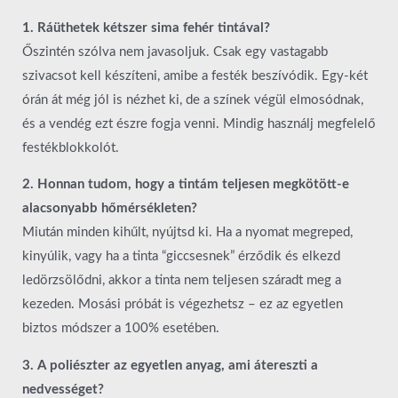
1. Ráüthetek kétszer sima fehér tintával?
Őszintén szólva nem javasoljuk. Csak egy vastagabb
szivacsot kell készíteni, amibe a festék beszívódik. Egy-két
órán át még jól is nézhet ki, de a színek végül elmosódnak,
és a vendég ezt észre fogja venni. Mindig használj megfelelő
festékblokkolót.
2. Honnan tudom, hogy a tintám teljesen megkötött-e
alacsonyabb hőmérsékleten?
Miután minden kihűlt, nyújtsd ki. Ha a nyomat megreped,
kinyúlik, vagy ha a tinta “giccsesnek” érződik és elkezd
ledörzsölődni, akkor a tinta nem teljesen száradt meg a
kezeden. Mosási próbát is végezhetsz – ez az egyetlen
biztos módszer a 100% esetében.
3. A poliészter az egyetlen anyag, ami átereszti a
nedvességet?