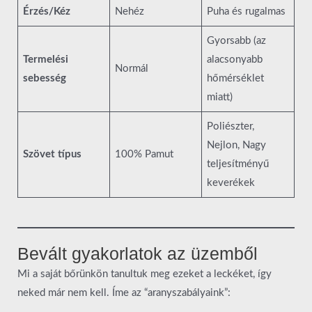
Érzés/Kéz
Nehéz
Puha és rugalmas
Gyorsabb (az
Termelési
alacsonyabb
Normál
sebesség
hőmérséklet
miatt)
Poliészter,
Nejlon, Nagy
Szövet típus
100% Pamut
teljesítményű
keverékek
Bevált gyakorlatok az üzemből
Mi a saját bőrünkön tanultuk meg ezeket a leckéket, így
neked már nem kell. Íme az “aranyszabályaink”: