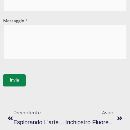
Messaggio
*
Invia
Prev
Avan
Precedente
Avanti
Esplorando L'arte Della Serigrafia A Fontana
Inchiostro Fluorescente Per La Serigrafia: Una Guida Semplice