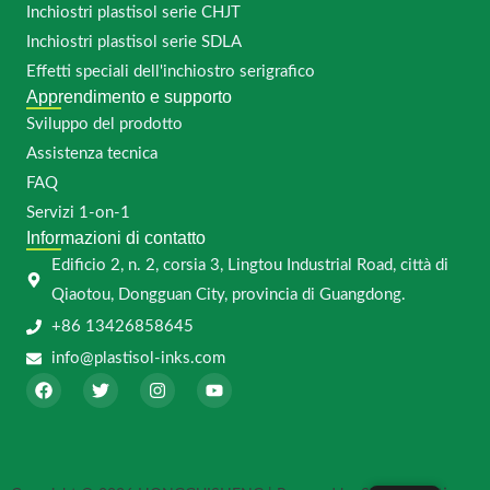
Inchiostri plastisol serie CHJT
Inchiostri plastisol serie SDLA
Effetti speciali dell'inchiostro serigrafico
Apprendimento e supporto
Sviluppo del prodotto
Assistenza tecnica
FAQ
Servizi 1-on-1
Informazioni di contatto
Edificio 2, n. 2, corsia 3, Lingtou Industrial Road, città di
Qiaotou, Dongguan City, provincia di Guangdong.
+86 13426858645
info@plastisol-inks.com
F
T
I
Y
a
w
n
o
c
i
s
u
e
t
t
t
b
t
a
u
o
e
g
b
o
r
r
e