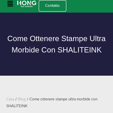
Vai
Menu
Contatto
al
principale
contenuto
Come Ottenere Stampe Ultra
Morbide Con SHALITEINK
Casa
/
Blog
/ Come ottenere stampe ultra morbide con
SHALITEINK