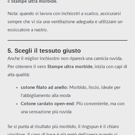
e
Stampe ultra morbide
.
Nota: quando si lavora con inchiostri a scarico, assicurarsi
sempre che vi sia una ventilazione adeguata e utilizzare un
essiccatore a nastro.
5. Scegli il tessuto giusto
Anche il miglior inchiostro non riparerà una camicia ruvida.
Per ottenere il vero
Stampe ultra morbide
, inizia con capi di
alta qualità:
cotone filato ad anello
: Morbido, liscio, ideale per
l'abbigliamento alla moda
Cotone cardato open-end
: Più conveniente, ma con
una sensazione più ruvida
Se si punta al risultato più morbido, il ringspun è il chiaro
vincitore. Il capo di base è già metà dell'opera quando si