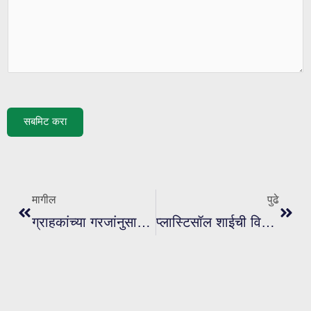
सबमिट करा
मागील
पुढे
मागील
पुढे
ग्राहकांच्या गरजांनुसार विशेष कस्टम प्लास्टिसॉल शाई कशी कस्टमाइझ करावी?
प्लास्टिसॉल शाईची विल्हेवाट लावण्याचा योग्य मार्ग कोणता आहे?