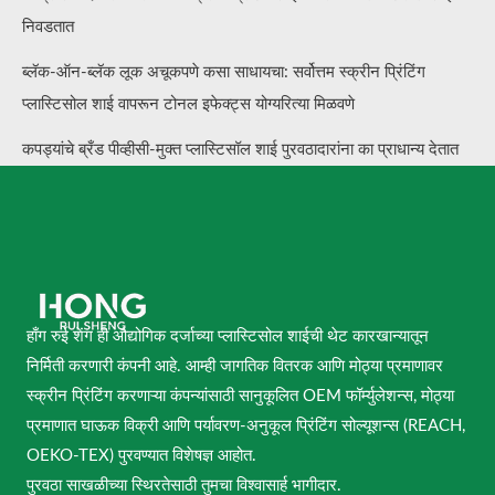
निवडतात
ब्लॅक-ऑन-ब्लॅक लूक अचूकपणे कसा साधायचा: सर्वोत्तम स्क्रीन प्रिंटिंग
प्लास्टिसोल शाई वापरून टोनल इफेक्ट्स योग्यरित्या मिळवणे
कपड्यांचे ब्रँड पीव्हीसी-मुक्त प्लास्टिसॉल शाई पुरवठादारांना का प्राधान्य देतात
हाँग रुई शेंग ही औद्योगिक दर्जाच्या प्लास्टिसोल शाईची थेट कारखान्यातून
निर्मिती करणारी कंपनी आहे. आम्ही जागतिक वितरक आणि मोठ्या प्रमाणावर
स्क्रीन प्रिंटिंग करणाऱ्या कंपन्यांसाठी सानुकूलित OEM फॉर्म्युलेशन्स, मोठ्या
प्रमाणात घाऊक विक्री आणि पर्यावरण-अनुकूल प्रिंटिंग सोल्यूशन्स (REACH,
OEKO-TEX) पुरवण्यात विशेषज्ञ आहोत.
पुरवठा साखळीच्या स्थिरतेसाठी तुमचा विश्वासार्ह भागीदार.