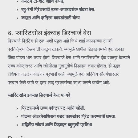
कस्टम टी-शर्ट आणि कपडे
.
बहु-रंगी प्रिंटसाठी उच्च-अपारदर्शक पांढरा बेस
.
कापूस आणि कृत्रिम कापडांसाठी योग्य
.
७. प्लास्टिसोल इंकसह डिस्चार्ज बेस
डिस्चार्ज प्रिंटिंग ही एक अशी पद्धत आहे जिथे शाई कापडाच्या रंगाशी
प्रतिक्रिया देऊन ती काढून टाकते, ज्यामुळे छापील डिझाइनमध्ये एक हलका
किंवा पांढरा भाग तयार होतो. डिस्चार्ज बेस आणि प्लास्टिसॉल इंक एकत्र केल्याने
उच्च कॉन्ट्रास्ट आणि खोलीसह गुंतागुंतीचे डिझाइन तयार होतात. ही पद्धत
विशेषतः गडद कापडांवर प्रभावी आहे, ज्यामुळे एक अद्वितीय सौंदर्यशास्त्र
प्रदान केले जाते जे इतर शाई प्रकारांसह साध्य करणे कठीण आहे.
प्लास्टिसॉल इंकसह डिस्चार्ज बेस: फायदे
प्रिंट्समध्ये उच्च कॉन्ट्रास्ट आणि खोली
.
पांढऱ्या अंडरबेसशिवाय गडद कापडांवर प्रिंट करण्याची क्षमता
.
अद्वितीय सौंदर्य आणि डिझाइन बहुमुखी प्रतिभा
.