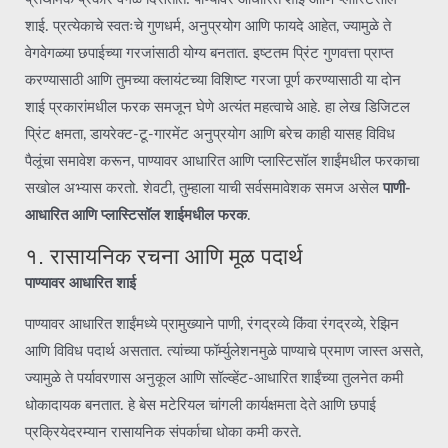
शाई. प्रत्येकाचे स्वतःचे गुणधर्म, अनुप्रयोग आणि फायदे आहेत, ज्यामुळे ते
वेगवेगळ्या छपाईच्या गरजांसाठी योग्य बनतात. इष्टतम प्रिंट गुणवत्ता प्राप्त
करण्यासाठी आणि तुमच्या क्लायंटच्या विशिष्ट गरजा पूर्ण करण्यासाठी या दोन
शाई प्रकारांमधील फरक समजून घेणे अत्यंत महत्वाचे आहे. हा लेख डिजिटल
प्रिंट क्षमता, डायरेक्ट-टू-गारमेंट अनुप्रयोग आणि बरेच काही यासह विविध
पैलूंचा समावेश करून, पाण्यावर आधारित आणि प्लास्टिसॉल शाईंमधील फरकाचा
सखोल अभ्यास करतो. शेवटी, तुम्हाला याची सर्वसमावेशक समज असेल
पाणी-
आधारित आणि प्लास्टिसॉल शाईमधील फरक
.
१. रासायनिक रचना आणि मूळ पदार्थ
पाण्यावर आधारित शाई
पाण्यावर आधारित शाईंमध्ये प्रामुख्याने पाणी, रंगद्रव्ये किंवा रंगद्रव्ये, रेझिन
आणि विविध पदार्थ असतात. त्यांच्या फॉर्म्युलेशनमुळे पाण्याचे प्रमाण जास्त असते,
ज्यामुळे ते पर्यावरणास अनुकूल आणि सॉल्व्हेंट-आधारित शाईंच्या तुलनेत कमी
धोकादायक बनतात. हे बेस मटेरियल चांगली कार्यक्षमता देते आणि छपाई
प्रक्रियेदरम्यान रासायनिक संपर्काचा धोका कमी करते.