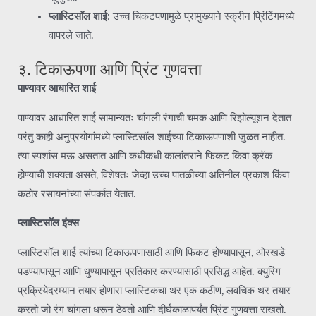
प्लास्टिसॉल शाई
: उच्च चिकटपणामुळे प्रामुख्याने स्क्रीन प्रिंटिंगमध्ये
वापरले जाते.
३. टिकाऊपणा आणि प्रिंट गुणवत्ता
पाण्यावर आधारित शाई
पाण्यावर आधारित शाई सामान्यतः चांगली रंगाची चमक आणि रिझोल्यूशन देतात
परंतु काही अनुप्रयोगांमध्ये प्लास्टिसॉल शाईच्या टिकाऊपणाशी जुळत नाहीत.
त्या स्पर्शास मऊ असतात आणि कधीकधी कालांतराने फिकट किंवा क्रॅक
होण्याची शक्यता असते, विशेषतः जेव्हा उच्च पातळीच्या अतिनील प्रकाश किंवा
कठोर रसायनांच्या संपर्कात येतात.
प्लास्टिसॉल इंक्स
प्लास्टिसॉल शाई त्यांच्या टिकाऊपणासाठी आणि फिकट होण्यापासून, ओरखडे
पडण्यापासून आणि धुण्यापासून प्रतिकार करण्यासाठी प्रसिद्ध आहेत. क्युरिंग
प्रक्रियेदरम्यान तयार होणारा प्लास्टिकचा थर एक कठीण, लवचिक थर तयार
करतो जो रंग चांगला धरून ठेवतो आणि दीर्घकाळापर्यंत प्रिंट गुणवत्ता राखतो.