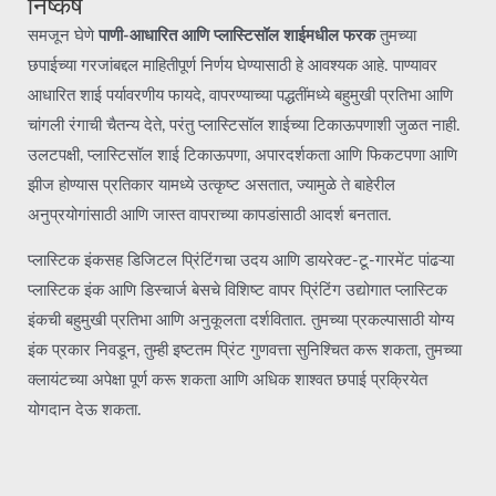
निष्कर्ष
समजून घेणे
पाणी-आधारित आणि प्लास्टिसॉल शाईमधील फरक
तुमच्या
छपाईच्या गरजांबद्दल माहितीपूर्ण निर्णय घेण्यासाठी हे आवश्यक आहे. पाण्यावर
आधारित शाई पर्यावरणीय फायदे, वापरण्याच्या पद्धतींमध्ये बहुमुखी प्रतिभा आणि
चांगली रंगाची चैतन्य देते, परंतु प्लास्टिसॉल शाईच्या टिकाऊपणाशी जुळत नाही.
उलटपक्षी, प्लास्टिसॉल शाई टिकाऊपणा, अपारदर्शकता आणि फिकटपणा आणि
झीज होण्यास प्रतिकार यामध्ये उत्कृष्ट असतात, ज्यामुळे ते बाहेरील
अनुप्रयोगांसाठी आणि जास्त वापराच्या कापडांसाठी आदर्श बनतात.
प्लास्टिक इंकसह डिजिटल प्रिंटिंगचा उदय आणि डायरेक्ट-टू-गारमेंट पांढऱ्या
प्लास्टिक इंक आणि डिस्चार्ज बेसचे विशिष्ट वापर प्रिंटिंग उद्योगात प्लास्टिक
इंकची बहुमुखी प्रतिभा आणि अनुकूलता दर्शवितात. तुमच्या प्रकल्पासाठी योग्य
इंक प्रकार निवडून, तुम्ही इष्टतम प्रिंट गुणवत्ता सुनिश्चित करू शकता, तुमच्या
क्लायंटच्या अपेक्षा पूर्ण करू शकता आणि अधिक शाश्वत छपाई प्रक्रियेत
योगदान देऊ शकता.