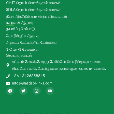
CHJT தொடர் பிளாஸ்டிசால் மைகள்
SDLA தொடர் பிளாஸ்டிசால் மைகள்
திரை அச்சிடும் மை சிறப்பு விளைவுகள்
கற்றல் & ஆதரவு
தயாரிப்பு மேம்பாடு
தொழில்நுட்ப ஆதரவு
அடிக்கடி கேட்கப்படும் கேள்விகள்
1-ஆன்-1 சேவைகள்
தொடர்பு தகவல்
கட்டிடம் 2, எண்.2, சந்து 3, லிங்டோ தொழில்துறை சாலை,
கியாடோ நகரம், டோங்குவான் நகரம், குவாங்டாங் மாகாணம்.
+86 13426858645
info@plastisol-inks.com
பே
ட்
இ
யூ
ஸ்
வி
ன்
டி
பு
ட்
ஸ்
யூ
க்
ட
டா
ப்
ர்
கி
ரா
ம்