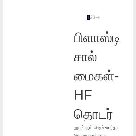
1
2
3
→
பிளாஸ்டி
சால்
மைகள்-
HF
தொடர்
ஹாங் ருய் ஷெங் உயர்தர
பிளாஸ்டிசால் மை