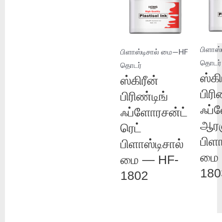
பிளாஸ
பிளாஸ்டிசால் மை—HF
தொடர்
தொடர்
ஸ்கி
ஸ்கிரீன்
பிரி
பிரிண்டிங்
ஃப்
ஃப்ளோரசன்ட்
ஆரஞ
ரெட்
பிளா
பிளாஸ்டிசால்
மை 
மை — HF-
180
1802