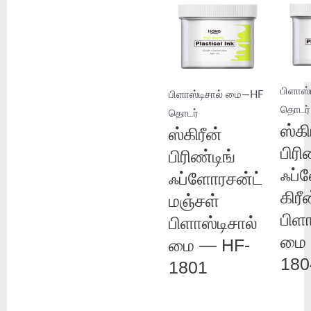
பிளாஸ
பிளாஸ்டிசால் மை—HF
தொடர்
தொடர்
ஸ்கி
ஸ்கிரீன்
பிரி
பிரிண்டிங்
ஃப்
ஃப்ளோரசன்ட்
கிரீ
மஞ்சள்
பிளா
பிளாஸ்டிசால்
மை 
மை — HF-
180
1801