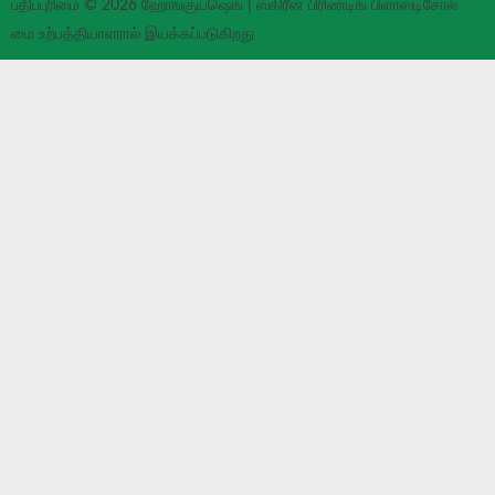
பதிப்புரிமை © 2026 ஹோங்குய்ஷெங் | ஸ்கிரீன் பிரிண்டிங் பிளாஸ்டிசோல்
மை உற்பத்தியாளரால் இயக்கப்படுகிறது