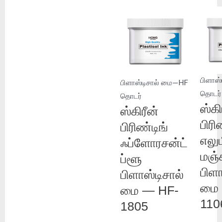
பிளாஸ
பிளாஸ்டிசால் மை—HF
தொடர்
தொடர்
ஸ்கி
ஸ்கிரீன்
பிரி
பிரிண்டிங்
எலு
ஃப்ளோரசன்ட்
மஞ்
ப்ளூ
பிளா
பிளாஸ்டிசால்
மை 
மை — HF-
110
1805