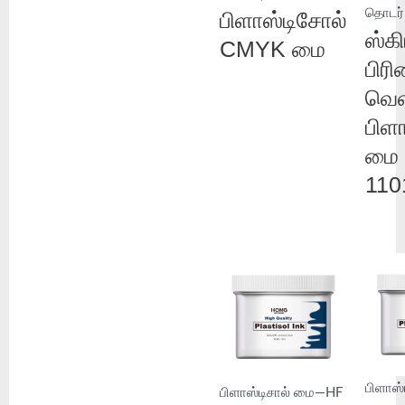
தொடர்
பிளாஸ்டிசோல்
ஸ்கி
CMYK மை
பிரி
வெ
பிளா
மை 
110
பிளாஸ
பிளாஸ்டிசால் மை—HF