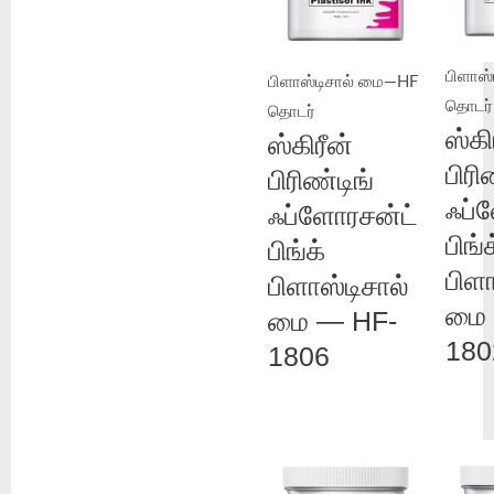
பிளாஸ
பிளாஸ்டிசால் மை—HF
தொடர்
தொடர்
ஸ்கி
ஸ்கிரீன்
பிரி
பிரிண்டிங்
ஃப்
ஃப்ளோரசன்ட்
பிங்க
பிங்க்
பிளா
பிளாஸ்டிசால்
மை 
மை — HF-
180
1806