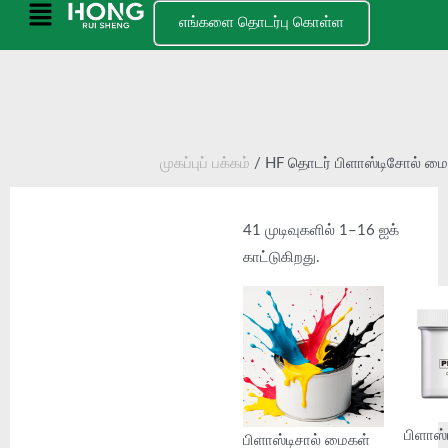
உள்ளடக்கத்திற்குச்
முதன்மை
எங்களை தொடர்பு கொள்ள
செல்
பட்டியல்
முகப்புப் பக்கம்
/ HF தொடர் பிளாஸ்டிசோல் மை
41 முடிவுகளில் 1–16 ஐக்
காட்டுகிறது.
பிளாஸ
பிளாஸ்டிசால் மைகள்