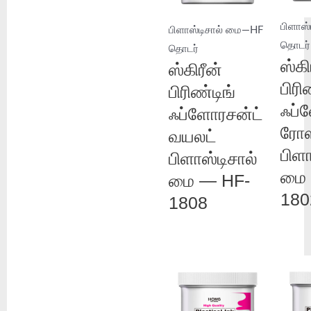
பிளாஸ
பிளாஸ்டிசால் மை—HF
தொடர்
தொடர்
ஸ்கி
ஸ்கிரீன்
பிரி
பிரிண்டிங்
ஃப்
ஃப்ளோரசன்ட்
ரோஸ
வயலட்
பிளா
பிளாஸ்டிசால்
மை 
மை — HF-
180
1808