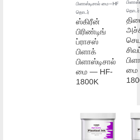
பிளாஸ
பிளாஸ்டிசால் மை—HF
தொடர்
தொடர்
திர
ஸ்கிரீன்
அச்ச
பிரிண்டிங்
செய
ப்ராசஸ்
சிவப
பிளாக்
பிளா
பிளாஸ்டிசால்
மை 
மை — HF-
18
1800K