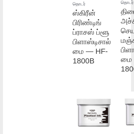
தொடர்
தொடர்
திர
ஸ்கிரீன்
அச்ச
பிரிண்டிங்
செய
ப்ராசஸ் ப்ளூ
மஞ்
பிளாஸ்டிசால்
பிளா
மை — HF-
மை 
1800B
180