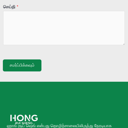
செய்தி
*
சமர்ப்பிக்கவும்
ஹாங் ரூய் ஷெங் என்பது தொழிற்சாலையிலிருந்து நேரடியாக