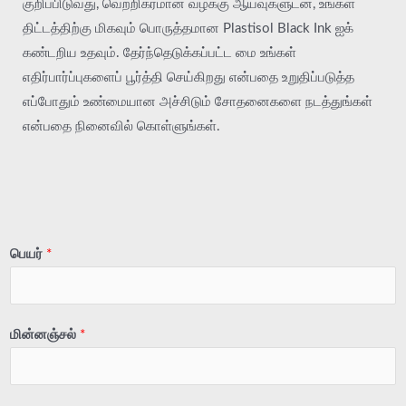
குறிப்பிடுவது, வெற்றிகரமான வழக்கு ஆய்வுகளுடன், உங்கள்
திட்டத்திற்கு மிகவும் பொருத்தமான Plastisol Black Ink ஐக்
கண்டறிய உதவும். தேர்ந்தெடுக்கப்பட்ட மை உங்கள்
எதிர்பார்ப்புகளைப் பூர்த்தி செய்கிறது என்பதை உறுதிப்படுத்த
எப்போதும் உண்மையான அச்சிடும் சோதனைகளை நடத்துங்கள்
என்பதை நினைவில் கொள்ளுங்கள்.
பெயர்
*
மின்னஞ்சல்
*