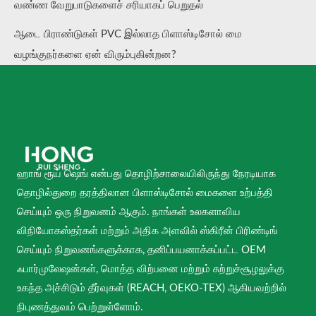
வண்ண வேறுபாடுகளைச் சரியாகப் பெறுதல்
ஆடை பிராண்டுகள் PVC இல்லாத பிளாஸ்டிசோல் மை
வழங்குநர்களை ஏன் விரும்புகின்றன?
ஹாங் ரூய் ஷெங் என்பது தொழிற்சாலையிலிருந்து நேரடியாக
தொழில்துறை தரத்திலான பிளாஸ்டிசோல் மைகளை உற்பத்தி
செய்யும் ஒரு நிறுவனம் ஆகும். நாங்கள் உலகளாவிய
விநியோகஸ்தர்கள் மற்றும் அதிக அளவில் ஸ்கிரீன் பிரிண்டிங்
செய்யும் நிறுவனங்களுக்காக, தனிப்பயனாக்கப்பட்ட OEM
ஃபார்முலேஷன்கள், மொத்த விற்பனை மற்றும் சுற்றுச்சூழலுக்கு
உகந்த அச்சிடும் தீர்வுகள் (REACH, OEKO-TEX) ஆகியவற்றில்
நிபுணத்துவம் பெற்றுள்ளோம்.