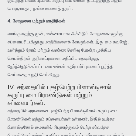
குறைந்த பிளாஸ்டிசோல் கருப்பு மை உங்கள் திட்டத்திற்கு அதிக
பொருளாதார நன்மைகளைத் தரும்.
4. சோதனை மற்றும் மாதிரிகள்
வாங்குவதற்கு முன், உண்மையான அச்சிடும் சோதனைகளுக்கு
சப்ளையரிடமிருந்து மாதிரிகளைக் கோருங்கள். இது மை கவரேஜ்,
உலர்த்தும் நேரம் மற்றும் வண்ண செறிவு போன்ற முக்கிய
செயல்திறன் குறிகாட்டிகளை மதிப்பிட உதவுகிறது,
தேர்ந்தெடுக்கப்பட்ட மை உங்கள் எதிர்பார்ப்புகளைப் பூர்த்தி
செய்வதை உறுதி செய்கிறது.
IV. சந்தையில் புகழ்பெற்ற பிளாஸ்டிசால்
கருப்பு மை பிராண்டுகள் மற்றும்
சப்ளையர்கள்.
சந்தையில் ஏராளமான புகழ்பெற்ற பிளாஸ்டிசோல் கருப்பு மை
பிராண்டுகள் மற்றும் சப்ளையர்கள் உள்ளனர், இதில் உயர்தர
பிளாஸ்டிசோல் மைகளில் நிபுணத்துவம் பெற்ற சர்வதேச
பிராண்டுகள் மற்றும் தனிப்பயனாக்கப்பட்ட தீர்வுகளை வழங்கும்