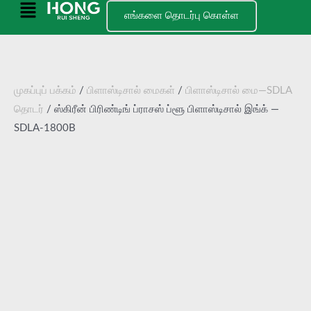
உள்ளடக்கத்திற்குச்
முதன்மை
எங்களை தொடர்பு கொள்ள
செல்
பட்டியல்
முகப்புப் பக்கம்
/
பிளாஸ்டிசால் மைகள்
/
பிளாஸ்டிசால் மை—SDLA
தொடர்
/ ஸ்கிரீன் பிரிண்டிங் ப்ராசஸ் ப்ளூ பிளாஸ்டிசால் இங்க் —
SDLA-1800B