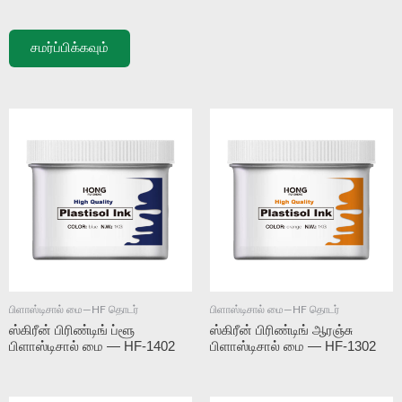
சமர்ப்பிக்கவும்
பிளாஸ்டிசால் மை—HF தொடர்
பிளாஸ்டிசால் மை—HF தொடர்
ஸ்கிரீன் பிரிண்டிங் ப்ளூ
ஸ்கிரீன் பிரிண்டிங் ஆரஞ்சு
பிளாஸ்டிசால் மை — HF-1402
பிளாஸ்டிசால் மை — HF-1302