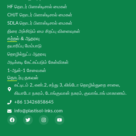
HF தொடர் பிளாஸ்டிசால் மைகள்
CHJT தொடர் பிளாஸ்டிசால் மைகள்
SDLA தொடர் பிளாஸ்டிசால் மைகள்
திரை அச்சிடும் மை சிறப்பு விளைவுகள்
கற்றல் & ஆதரவு
தயாரிப்பு மேம்பாடு
தொழில்நுட்ப ஆதரவு
அடிக்கடி கேட்கப்படும் கேள்விகள்
1-ஆன்-1 சேவைகள்
தொடர்பு தகவல்
கட்டிடம் 2, எண்.2, சந்து 3, லிங்டோ தொழில்துறை சாலை,
கியாடோ நகரம், டோங்குவான் நகரம், குவாங்டாங் மாகாணம்.
+86 13426858645
info@plastisol-inks.com
பே
ட்
இ
யூ
ஸ்
வி
ன்
டி
பு
ட்
ஸ்
யூ
க்
ட
டா
ப்