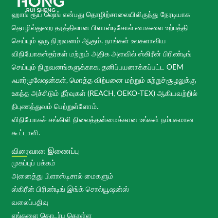
ஹாங் ரூய் ஷெங் என்பது தொழிற்சாலையிலிருந்து நேரடியாக
தொழில்துறை தரத்திலான பிளாஸ்டிசோல் மைகளை உற்பத்தி
செய்யும் ஒரு நிறுவனம் ஆகும். நாங்கள் உலகளாவிய
விநியோகஸ்தர்கள் மற்றும் அதிக அளவில் ஸ்கிரீன் பிரிண்டிங்
செய்யும் நிறுவனங்களுக்காக, தனிப்பயனாக்கப்பட்ட OEM
ஃபார்முலேஷன்கள், மொத்த விற்பனை மற்றும் சுற்றுச்சூழலுக்கு
உகந்த அச்சிடும் தீர்வுகள் (REACH, OEKO-TEX) ஆகியவற்றில்
நிபுணத்துவம் பெற்றுள்ளோம்.
விநியோகச் சங்கிலி நிலைத்தன்மைக்கான உங்கள் நம்பகமான
கூட்டாளி.
விரைவான இணைப்பு
முகப்புப் பக்கம்
அனைத்து பிளாஸ்டிசால் மைகளும்
ஸ்கிரீன் பிரிண்டிங் இங்க் சொல்யூஷன்ஸ்
வலைப்பதிவு
எங்களை தொடர்பு கொள்ள