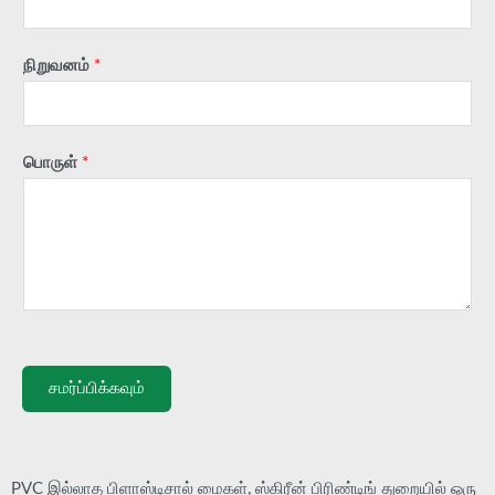
நிறுவனம்
*
பொருள்
*
சமர்ப்பிக்கவும்
PVC இல்லாத பிளாஸ்டிசால் மைகள், ஸ்கிரீன் பிரிண்டிங் துறையில் ஒரு