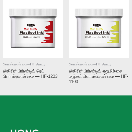
பிளாஸ்டிசால் மை—HF தொடர்
பிளாஸ்டிசால் மை—HF தொடர்
ஸ்கிரீன் பிரிண்டிங் ரெட்
ஸ்கிரீன் பிரிண்டிங் எலுமிச்சை
பிளாஸ்டிசால் மை — HF-1203
மஞ்சள் பிளாஸ்டிசால் மை — HF-
1103