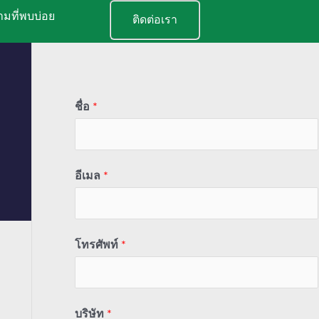
มที่พบบ่อย
ติดต่อเรา
ชื่อ
*
อีเมล
*
โทรศัพท์
*
บริษัท
*