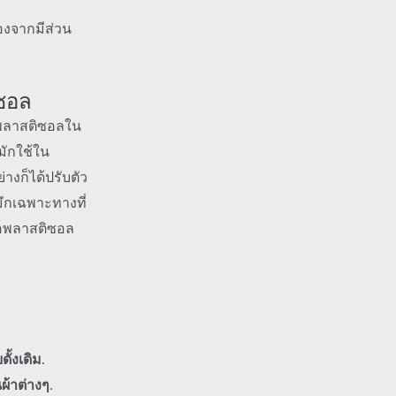
่องจากมีส่วน
ิซอล
ึกพลาสติซอลใน
มักใช้ใน
่างก็ได้ปรับตัว
มึกเฉพาะทางที่
่อพลาสติซอล
้งเดิม
.
ผ้าต่างๆ
.