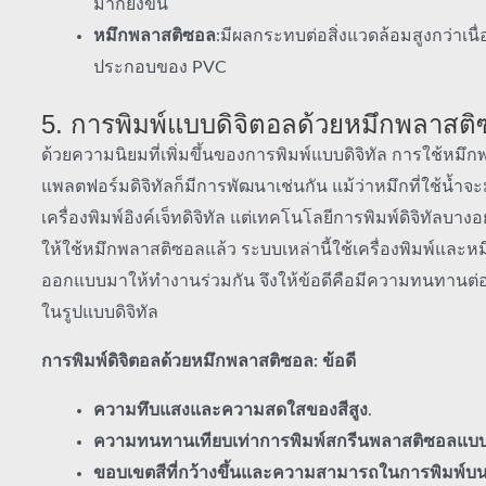
มากยิ่งขึ้น
หมึกพลาสติซอล
:มีผลกระทบต่อสิ่งแวดล้อมสูงกว่าเนื
ประกอบของ PVC
5. การพิมพ์แบบดิจิตอลด้วยหมึกพลาสต
ด้วยความนิยมที่เพิ่มขึ้นของการพิมพ์แบบดิจิทัล การใช้หม
แพลตฟอร์มดิจิทัลก็มีการพัฒนาเช่นกัน แม้ว่าหมึกที่ใช้น้ำจะ
เครื่องพิมพ์อิงค์เจ็ทดิจิทัล แต่เทคโนโลยีการพิมพ์ดิจิทัลบางอย
ให้ใช้หมึกพลาสติซอลแล้ว ระบบเหล่านี้ใช้เครื่องพิมพ์และห
ออกแบบมาให้ทำงานร่วมกัน จึงให้ข้อดีคือมีความทนทานต
ในรูปแบบดิจิทัล
การพิมพ์ดิจิตอลด้วยหมึกพลาสติซอล: ข้อดี
ความทึบแสงและความสดใสของสีสูง
.
ความทนทานเทียบเท่าการพิมพ์สกรีนพลาสติซอลแบบดั
ขอบเขตสีที่กว้างขึ้นและความสามารถในการพิมพ์บน