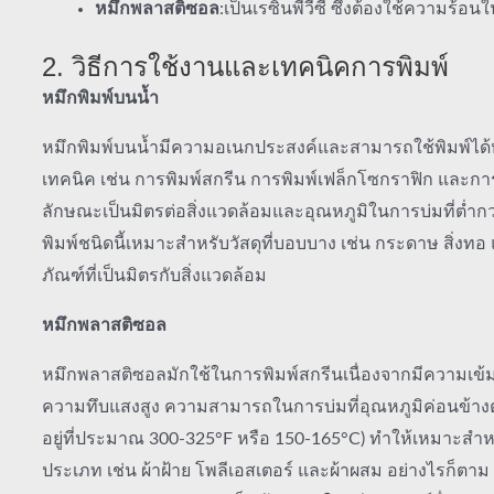
หมึกพลาสติซอล
:เป็นเรซินพีวีซี ซึ่งต้องใช้ความร้อ
2. วิธีการใช้งานและเทคนิคการพิมพ์
หมึกพิมพ์บนน้ำ
หมึกพิมพ์บนน้ำมีความอเนกประสงค์และสามารถใช้พิมพ์ไ
เทคนิค เช่น การพิมพ์สกรีน การพิมพ์เฟล็กโซกราฟิก และการพ
ลักษณะเป็นมิตรต่อสิ่งแวดล้อมและอุณหภูมิในการบ่มที่ต่ำก
พิมพ์ชนิดนี้เหมาะสำหรับวัสดุที่บอบบาง เช่น กระดาษ สิ่งทอ 
ภัณฑ์ที่เป็นมิตรกับสิ่งแวดล้อม
หมึกพลาสติซอล
หมึกพลาสติซอลมักใช้ในการพิมพ์สกรีนเนื่องจากมีความเข้ม
ความทึบแสงสูง ความสามารถในการบ่มที่อุณหภูมิค่อนข้างต่
อยู่ที่ประมาณ 300-325°F หรือ 150-165°C) ทำให้เหมาะสำห
ประเภท เช่น ผ้าฝ้าย โพลีเอสเตอร์ และผ้าผสม อย่างไรก็ตา