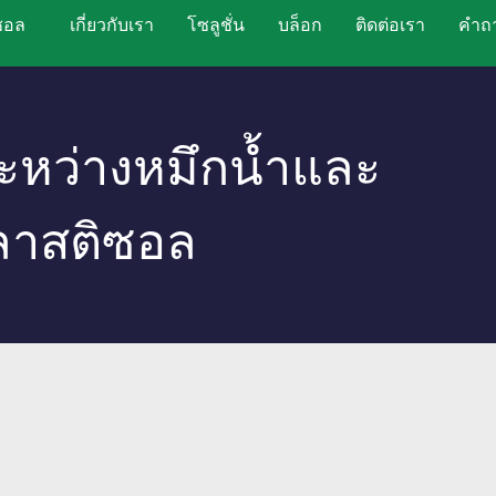
ซอล
เกี่ยวกับเรา
โซลูชั่น
บล็อก
ติดต่อเรา
คำถา
หว่างหมึกน้ำและ
ลาสติซอล