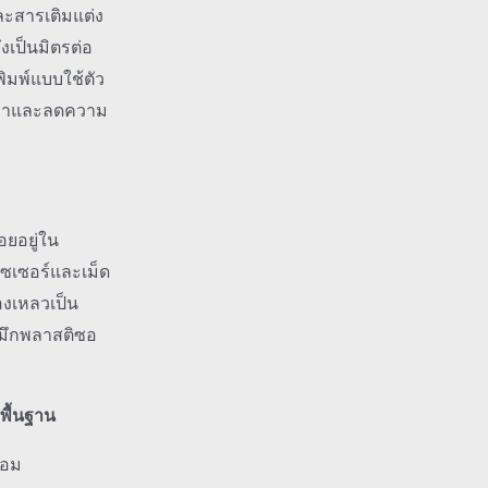
ละสารเติมแต่ง
ึงเป็นมิตรต่อ
พิมพ์แบบใช้ตัว
กว่าและลดความ
ยอยู่ใน
ไซเซอร์และเม็ด
องเหลวเป็น
หมึกพลาสติซอ
พื้นฐาน
้อม