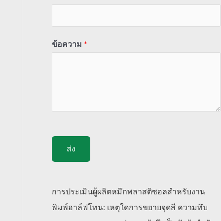
ข้อความ
*
ส่ง
การประเมินผู้ผลิตหมึกพลาสติซอลสำหรับงาน
พิมพ์ฮาล์ฟโทน: เหตุใดการขยายจุดสี ความทึบ