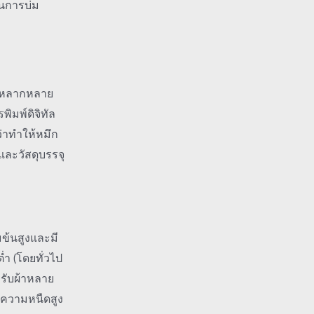
นในการบ่ม
ด้หลากหลาย
ิมพ์ดิจิทัล
ว่าทำให้หมึก
และวัสดุบรรจุ
ข้นสูงและมี
ำ (โดยทั่วไป
รับผ้าหลาย
ม ความหนืดสูง