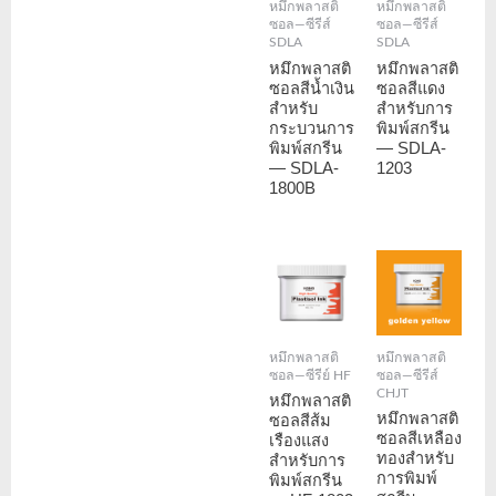
หมึกพลาสติ
หมึกพลาสติ
ซอล—ซีรีส์
ซอล—ซีรีส์
SDLA
SDLA
หมึกพลาสติ
หมึกพลาสติ
ซอลสีน้ำเงิน
ซอลสีแดง
สำหรับ
สำหรับการ
กระบวนการ
พิมพ์สกรีน
พิมพ์สกรีน
— SDLA-
— SDLA-
1203
1800B
หมึกพลาสติ
หมึกพลาสติ
ซอล—ซีรีย์ HF
ซอล—ซีรีส์
CHJT
หมึกพลาสติ
หมึกพลาสติ
ซอลสีส้ม
ซอลสีเหลือง
เรืองแสง
ทองสำหรับ
สำหรับการ
การพิมพ์
พิมพ์สกรีน