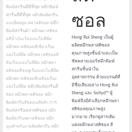
พิมพ์สกรีนที่ดีที่สุด
หมึกพิมพ์
ซอล
สกรีนที่ดีที่สุด
หมึกพิมพ์สกรีน
หมึก
แบบยืดหยุ่น พลาสติซอล
พิมพ์สกรีนผ้า
หมึกพลาสติซอ
Hong Rui Sheng เป็นผู้
ลสีน้ำเงินเรืองแสงในที่มืด
ผลิตหมึกพลาสติซอล
หมึกพลาสติซอลสีเขียวเรือง
คุณภาพสูงชั้นนำและเป็น
แสงในที่มืด
หมึกพลาสติซอลสี
ซัพพลายเออร์หมึกพิมพ์
ส้มเรืองแสงในที่มืด
หมึกพลา
สกรีนชั้นนำใน
สติซอลสีชมพูเรืองแสงในที่มืด
อุตสาหกรรม ด้วยแบรนด์ที่
หมึกพลาสติซอลสีเหลืองเรือง
มีชื่อเสียงอย่าง Hong Rui
หมึกพิมพ์สกรีนสี
แสงในที่มืด
Sheng และ Sollyd™ ผู้
ทอง
หมึกพลาสติซอล
หมึก
พิมพ์จึงมีตัวเลือกหมึกพลา
การ
พิมพ์สกรีนสีทองเมทัลลิก
สติซอลคุณภาพสูง
พิมพ์สกรีนพลาสติซอล
หมึก
มากมาย เรียกดูสารเติม
พิมพ์สกรีนพลาสติซอล
หมึก
แต่งหมึกพลาสติซอล สี
นูนสำหรับงานพิมพ์สกรีน
หมึก