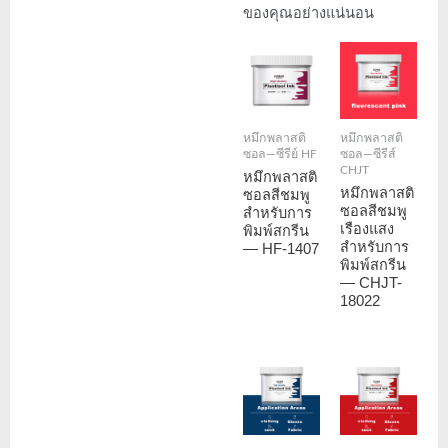
ของคุณอย่างแน่นอน
หมึกพลาสติ
หมึกพลาสติ
ซอล—ซีรีย์ HF
ซอล—ซีรีส์
CHJT
หมึกพลาสติ
หมึกพลาสติ
ซอลสีชมพู
ซอลสีชมพู
สำหรับการ
เรืองแสง
พิมพ์สกรีน
สำหรับการ
— HF-1407
พิมพ์สกรีน
— CHJT-
18022