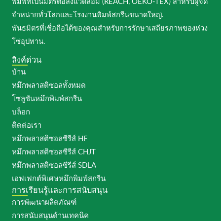
พิมพ์ที่เป็นมิตรต่อสิ่งแวดล้อม (REACH, OEKO-TEX) สำหรับผู้จัด
จำหน่ายทั่วโลกและโรงงานพิมพ์สกรีนขนาดใหญ่.
พันธมิตรที่เชื่อถือได้ของคุณสำหรับการรักษาเสถียรภาพของห่วง
โซ่อุปทาน.
ลิงค์ด่วน
บ้าน
หมึกพลาสติซอลทั้งหมด
โซลูชันหมึกพิมพ์สกรีน
บล็อก
ติดต่อเรา
หมึกพลาสติซอลซีรีส์ HF
หมึกพลาสติซอลซีรีส์ CHJT
หมึกพลาสติซอลซีรีส์ SDLA
เอฟเฟกต์พิเศษหมึกพิมพ์สกรีน
การเรียนรู้และการสนับสนุน
การพัฒนาผลิตภัณฑ์
การสนับสนุนด้านเทคนิค