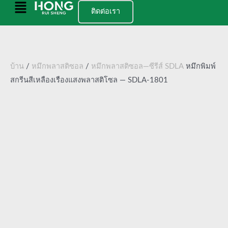
ข้าม
เมนู
ติดต่อเรา
ไป
หลัก
ยัง
เนื้อหา
บ้าน
/
หมึกพลาสติซอล
/
หมึกพลาสติซอล—ซีรีส์ SDLA
หมึกพิมพ์
สกรีนสีเหลืองเรืองแสงพลาสติโซล — SDLA-1801