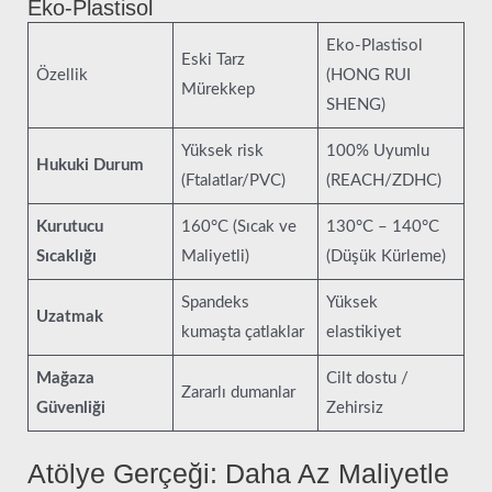
Eko-Plastisol
Eko-Plastisol
Eski Tarz
Özellik
(HONG RUI
Mürekkep
SHENG)
Yüksek risk
100% Uyumlu
Hukuki Durum
(Ftalatlar/PVC)
(REACH/ZDHC)
Kurutucu
160°C (Sıcak ve
130°C – 140°C
Sıcaklığı
Maliyetli)
(Düşük Kürleme)
Spandeks
Yüksek
Uzatmak
kumaşta çatlaklar
elastikiyet
Mağaza
Cilt dostu /
Zararlı dumanlar
Güvenliği
Zehirsiz
Atölye Gerçeği: Daha Az Maliyetle