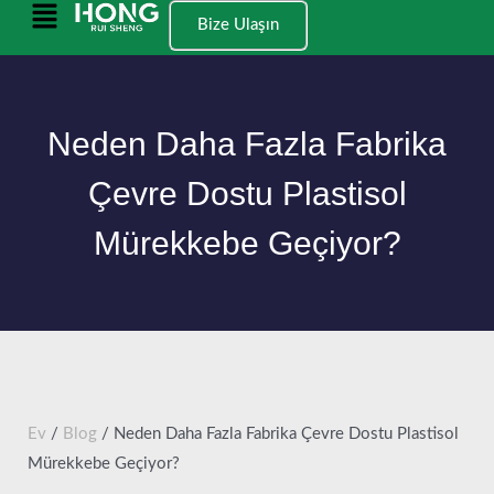
İçeriğe
Ana
Bize Ulaşın
geç
Menü
Neden Daha Fazla Fabrika
Çevre Dostu Plastisol
Mürekkebe Geçiyor?
Ev
/
Blog
/ Neden Daha Fazla Fabrika Çevre Dostu Plastisol
Mürekkebe Geçiyor?