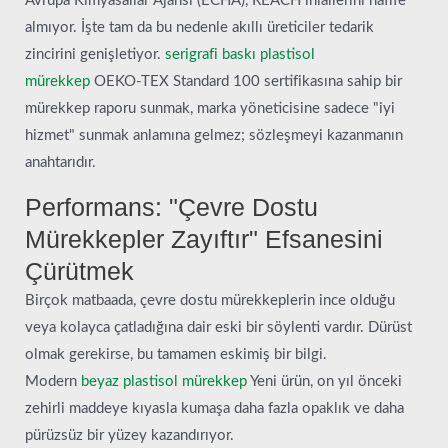
Avrupa Kimyasallar Ajansı (ECHA), REACH ihlallerini hafife
almıyor. İşte tam da bu nedenle akıllı üreticiler tedarik
zincirini genişletiyor.
serigrafi baskı plastisol
mürekkep
OEKO-TEX Standard 100 sertifikasına sahip bir
mürekkep raporu sunmak, marka yöneticisine sadece "iyi
hizmet" sunmak anlamına gelmez; sözleşmeyi kazanmanın
anahtarıdır.
Performans: "Çevre Dostu
Mürekkepler Zayıftır" Efsanesini
Çürütmek
Birçok matbaada, çevre dostu mürekkeplerin ince olduğu
veya kolayca çatladığına dair eski bir söylenti vardır. Dürüst
olmak gerekirse, bu tamamen eskimiş bir bilgi.
Modern
beyaz plastisol mürekkep
Yeni ürün, on yıl önceki
zehirli maddeye kıyasla kumaşa daha fazla opaklık ve daha
pürüzsüz bir yüzey kazandırıyor.