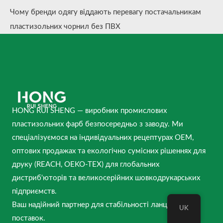
Чому бренди одягу віддають перевагу постачальникам
пластизольних чорнил без ПВХ
HONG RUI SHENG — виробник промислових
пластизольних фарб безпосередньо з заводу. Ми
спеціалізуємося на індивідуальних рецептурах OEM,
оптових продажах та екологічно сумісних рішеннях для
друку (REACH, OEKO-TEX) для глобальних
дистриб'юторів та великосерійних шовкодрукарських
підприємств.
Ваш надійний партнер для стабільності ланцюга
UK
поставок.