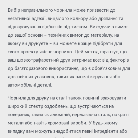
Вибір неправильного чорнила може призвести до
негативної адгезії, вицвілого кольору або дряпання та
відшаровування відбитків під тиском. Виходячи з вимог
до вашої основи – технічних вимог до матеріалу, на
якому ви друкуєте – ви можете краще підібрати для
свого проекту якісне чорнило. Цей метод гарантує, що
ваш шовкотрафаретний друк витримає все: від факторів
до багаторазового використання, що є обов'язковим для
довговічних упаковок, таких як панелі керування або
автомобільні деталі.
Чорнила для друку на сталі також повинні враховувати
широкий спектр оздоблень, що зустрічаються на
поверхнях, таких як алюміній, нержавіюча сталь, покриті
метали або навіть хромовані вироби. У будь-якому
випадку вам можуть знадобитися певні інгредієнти або