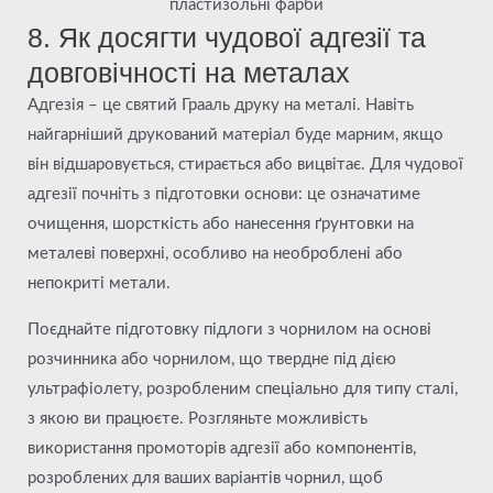
пластизольні фарби
8. Як досягти чудової адгезії та
довговічності на металах
Адгезія – це святий Грааль друку на металі. Навіть
найгарніший друкований матеріал буде марним, якщо
він відшаровується, стирається або вицвітає. Для чудової
адгезії почніть з підготовки основи: це означатиме
очищення, шорсткість або нанесення ґрунтовки на
металеві поверхні, особливо на необроблені або
непокриті метали.
Поєднайте підготовку підлоги з чорнилом на основі
розчинника або чорнилом, що твердне під дією
ультрафіолету, розробленим спеціально для типу сталі,
з якою ви працюєте. Розгляньте можливість
використання промоторів адгезії або компонентів,
розроблених для ваших варіантів чорнил, щоб