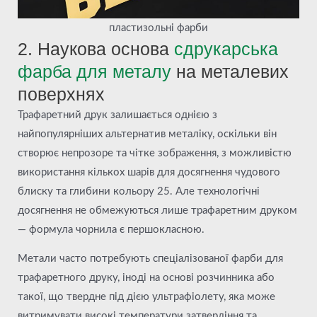
пластизольні фарби
2. Наукова основа
с
друкарська
фарба для металу
на металевих
поверхнях
Трафаретний друк залишається однією з
найпопулярніших альтернатив металіку, оскільки він
створює непрозоре та чітке зображення, з можливістю
використання кількох шарів для досягнення чудового
блиску та глибини кольору 25. Але технологічні
досягнення не обмежуються лише трафаретним друком
— формула чорнила є першокласною.
Метали часто потребують спеціалізованої фарби для
трафаретного друку, іноді на основі розчинника або
такої, що твердне під дією ультрафіолету, яка може
витримувати високі температури затвердіння та