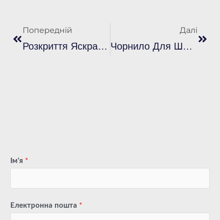
попередня
Далі
Попередній
Далі
Розкриття Яскравості: Найповніший Посібник З Флуоресцентних Пластизольних Фарб У Трафаретному Друці
Чорнило Для Шовкодруку: Вибір Найкращої Фарби Для Трафаретного Друку Від Plastisol
Ім'я
*
Електронна пошта
*