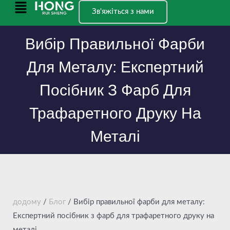
Перейти
Головне
Зв'яжіться з нами
до
меню
вмісту
Вибір Правильної Фарби
Для Металу: Експертний
Посібник З Фарб Для
Трафаретного Друку На
Металі
додому
/
Блог
/ Вибір правильної фарби для металу:
Експертний посібник з фарб для трафаретного друку на
металі