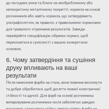
до погодних умов та блиск на необробленому або
непокритому металічному покритті, чорнила на основі
розчинників або навіть чорнила, що затвердівають
ультрафіолетом, як правило, є правильними чорнилами
для тривалого отримання результатів. Завжди
перевіряйте специфікацію обраних чорнил, щоб
переконатися в сумісності з вашою конкретною
основою.
6. Чому затвердіння та сушіння
друку впливають на ваші
результати
Після нанесення фарби на сталь, вона повинна висохнути
та добре обробитися, щоб досягти повної електричної
стійкості та адгезії. Для фарб на основі розчинника
випаровування розчинника-носія забезпечує швидке
висихання, залишаючи стійку, тверду плівку фарби на