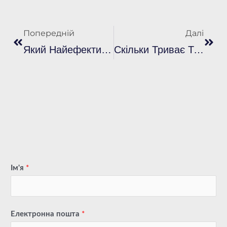
попередня
Далі
Попередній
Далі
Який Найефективніший Засіб Для Видалення Стійких Плям Із Пластизолю Трафаретного Друку?
Скільки Триває Термін Придатності Пластизолевих Чорнил За Умови Правильного Зберігання?
Ім'я
*
Електронна пошта
*