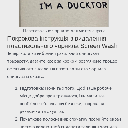
Пластизольне чорнило для миття екрана
Покрокова інструкція з видалення
пластизольного чорнила Screen Wash
Тепер, коли ви вибрали правильний очищувач
трафарету, давайте крок за кроком розглянемо процес
ефективного видалення пластизольного чорнила
очищувача екрана:
Підготовка
: Почніть з того, щоб ваше робоче
місце добре провітрювалося, і ви мали все
необхідне обладнання безпеки, наприклад
рукавички та окуляри.
Початкове полоскання
: спочатку промийте екран
чистою водою, щоб видалити залишки чорнила