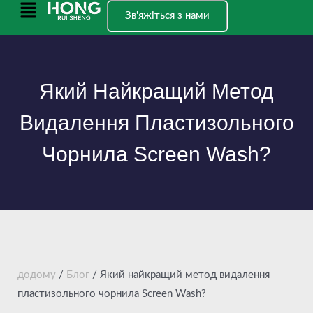
Перейти
Головне
Зв'яжіться з нами
до
меню
вмісту
Який Найкращий Метод
Видалення Пластизольного
Чорнила Screen Wash?
додому
/
Блог
/ Який найкращий метод видалення
пластизольного чорнила Screen Wash?