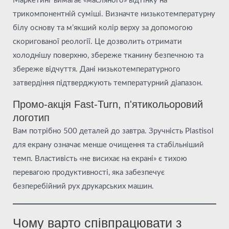
Маркетинг вимагає «масляного» відтінку на
трикомпонентній суміші. Визначте низькотемпературну
білу основу та м’якший колір верху за допомогою
скоригованої реології. Це дозволить отримати
холоднішу поверхню, збереже тканину безпечною та
збереже відчуття. Дані низькотемпературного
затвердіння підтверджують температурний діапазон.
Промо-акція Fast-Turn, п'ятикольоровий
логотип
Вам потрібно 500 деталей до завтра. Зручність Plastisol
для екрану означає менше очищення та стабільніший
темп. Властивість «не висихає на екрані» є тихою
перевагою продуктивності, яка забезпечує
безперебійний рух друкарських машин.
Чому варто співпрацювати з