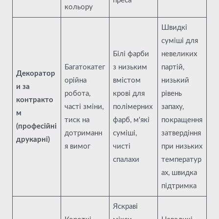
преса
кольору
Швидкі
суміші для
Білі фарби
невеликих
Багатокатег
з низьким
партій,
Декоратор
орійна
вмістом
низький
и за
робота,
крові для
рівень
контракто
часті зміни,
полімерних
запаху,
м
тиск на
фарб, м'які
покращення
(професійні
дотриманн
суміші,
затвердіння
друкарні)
я вимог
чисті
при низьких
спалахи
температур
ах, швидка
підтримка
Яскраві