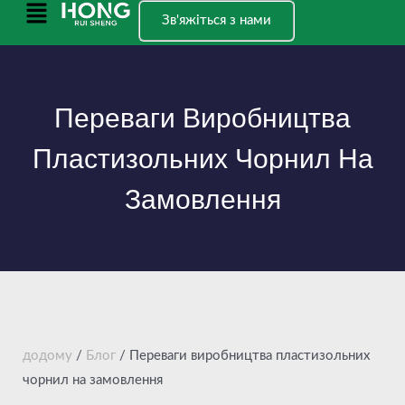
Перейти
Головне
Зв'яжіться з нами
до
меню
вмісту
Переваги Виробництва
Пластизольних Чорнил На
Замовлення
додому
/
Блог
/ Переваги виробництва пластизольних
чорнил на замовлення