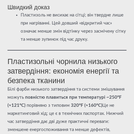
Швидкий доказ
Пластизоль не висихає на сітці; він твердне лише
при нагріванні. Цей довший «відкритий час»
означає менше змін відтінку через засмічену сітку
та менше зупинок під час друку.
Пластизольні чорнила низького
затвердіння: економія енергії та
безпека тканини
Білі фарби низького затвердіння та системи змішування
можуть
повністю плавиться при температурі ~250°F
(≈121°C)
порівняно з типовим
320°F (≈160°C)
Це не
маркетинговий хід; це є в технічних паспортах. Нижчий
час затвердіння дає дві дуже практичні переваги:
зменшене енергоспоживання та менше дефектів,