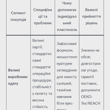
Чому
Специфіка
допомагає
Важелі
Сегмент
ції та
індивідуал
прийняття
покупців
проблеми
ьний
рішень
пластизоль
Великі
Зафіксовані
партії,
формули,
Знижки на
стандартиз
низькотемп
обсяг,
овані
ературне
довгострок
стандартні
Великі
затвердіння
ові угоди,
операційні
виробники
для захисту
гарантії
процедури,
одягу
сумішей,
поставок,
стабільніст
технічне
документи
ь попиту та
навчання
OEKO-
висока
біля прес-
Tex/REACH
стійкість