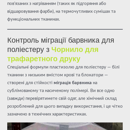
пов’язаних з нагріванням (таких як підгоряння або
відшаровування фарби), на термочутливих сумішах та
функціональних тканинах.
Контроль міграції барвника для
поліестеру з
Чорнило для
трафаретного друку
Спеціальні формули пластизолю для поліестеру — білі
тканини з низьким вмістом крові та блокатори —
створені для стійкості
міграція барвника
на
сублімованому та насиченому полімері. Ви все одно
(завжди) перевірятимете свій одяг, але хімічний склад
розроблений для цього випадку використання, і це чітко
зазначено в технічних характеристиках.