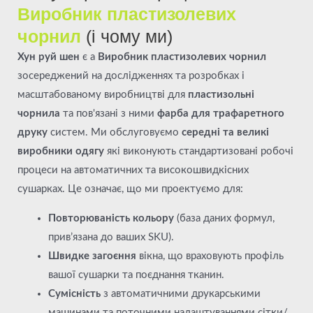
Виробник пластизолевих
чорнил
(і чому ми)
Хун руй шен
є a
Виробник пластизолевих чорнил
зосереджений на дослідженнях та розробках і
масштабованому виробництві для
пластизольні
чорнила
та пов'язані з ними
фарба для трафаретного
друку
систем. Ми обслуговуємо
середні та великі
виробники одягу
які виконують стандартизовані робочі
процеси на автоматичних та високошвидкісних
сушарках. Це означає, що ми проектуємо для:
Повторюваність кольору
(база даних формул,
прив’язана до ваших SKU).
Швидке загоєння
вікна, що враховують профіль
вашої сушарки та поєднання тканин.
Сумісність
з автоматичними друкарськими
машинами та поточними налаштуваннями сітки/