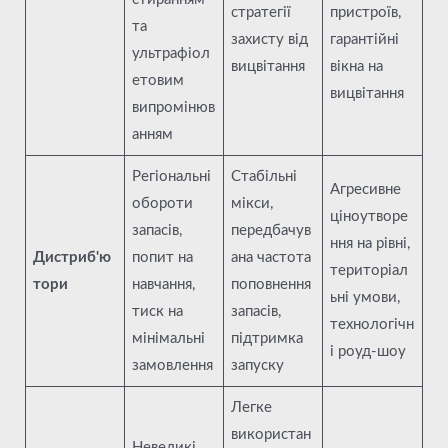
стратегії
пристроїв,
та
захисту від
гарантійні
ультрафіол
вицвітання
вікна на
етовим
вицвітання
випромінюв
анням
Регіональні
Стабільні
Агресивне
обороти
мікси,
ціноутворе
запасів,
передбачув
ння на рівні,
Дистриб'ю
попит на
ана частота
територіал
тори
навчання,
поповнення
ьні умови,
тиск на
запасів,
технологічн
мінімальні
підтримка
і роуд-шоу
замовлення
запуску
Легке
використан
Невеликі