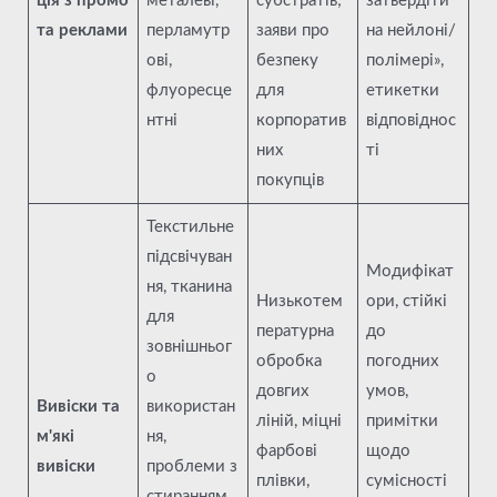
ція з промо
металеві,
субстратів;
затвердіти
та реклами
перламутр
заяви про
на нейлоні/
ові,
безпеку
полімері»,
флуоресце
для
етикетки
нтні
корпоратив
відповіднос
них
ті
покупців
Текстильне
підсвічуван
Модифікат
ня, тканина
Низькотем
ори, стійкі
для
пературна
до
зовнішньог
обробка
погодних
о
довгих
умов,
Вивіски та
використан
ліній, міцні
примітки
м'які
ня,
фарбові
щодо
вивіски
проблеми з
плівки,
сумісності
стиранням