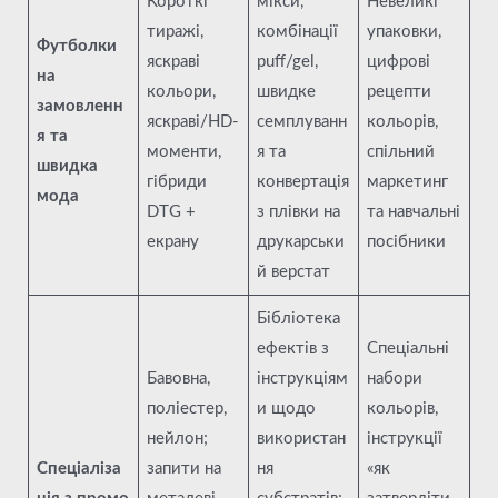
Короткі
мікси,
Невеликі
тиражі,
комбінації
упаковки,
Футболки
яскраві
puff/gel,
цифрові
на
кольори,
швидке
рецепти
замовленн
яскраві/HD-
семплуванн
кольорів,
я та
моменти,
я та
спільний
швидка
гібриди
конвертація
маркетинг
мода
DTG +
з плівки на
та навчальні
екрану
друкарськи
посібники
й верстат
Бібліотека
ефектів з
Спеціальні
Бавовна,
інструкціям
набори
поліестер,
и щодо
кольорів,
нейлон;
використан
інструкції
Спеціаліза
запити на
ня
«як