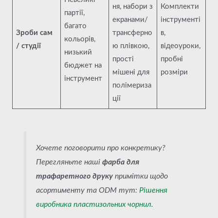
ня, набори з
Комплекти
партії,
екранами/
інструменті
багато
Зроби сам
трансферно
в,
кольорів,
/ студії
ю плівкою,
відеоуроки,
низький
прості
пробні
бюджет на
мішені для
розміри
інструмент
полімериза
ції
Хочете поговорити про конкретику?
Перегляньте наші
фарба для
трафаретного друку
примітки щодо
асортименту та ODM тут:
Рішення
виробника пластизольних чорнил
.