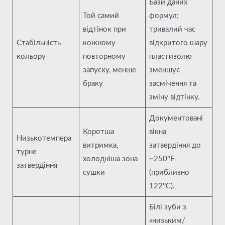
Бази даних
Той самий
формул;
відтінок при
тривалий час
Стабільність
кожному
відкритого шару
кольору
повторному
пластизолю
запуску, менше
зменшує
браку
засмічення та
зміну відтінку.
Документовані
Коротша
вікна
Низькотемпера
витримка,
затвердіння до
турне
холодніша зона
~250°F
затвердіння
сушки
(приблизно
122°C).
Білі зуби з
«низьким/