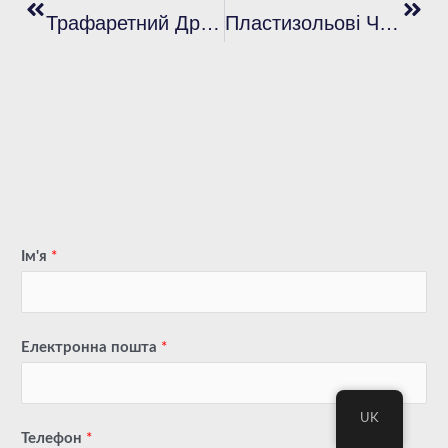
Трафаретний Друк: Чорнило На Водній Основі Проти Пластизольних Чорнил – Що Найкраще?
Пластизольові Чорнила Для Трафаретного Друку: Друкарські Матеріали
Ім'я
*
Електронна пошта
*
UK
Телефон
*