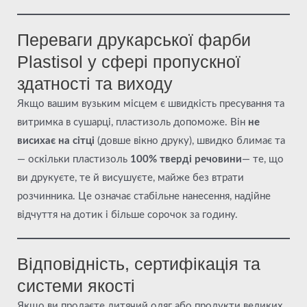
Переваги друкарської фарби
Plastisol у сфері пропускної
здатності та виходу
Якщо вашим вузьким місцем є швидкість пресування та
витримка в сушарці, пластизоль допоможе. Він
не
висихає на сітці
(довше вікно друку), швидко блимає та
— оскільки пластизоль
100% тверді речовини
— те, що
ви друкуєте, те й висушуєте, майже без втрати
розчинника. Це означає стабільне нанесення, надійне
відчуття на дотик і більше сорочок за годину.
Відповідність, сертифікація та
системи якості
Якщо ви продаєте дитячий одяг або продукти великих