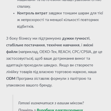
спалаху.
Контроль витрат
завдяки тоншим шарам для тієї
ж непрозорості та меншої кількості повторних
відбитків.
З боку бізнесу ми підтримуємо
дужки гучності
,
стабільне постачання
,
технічне навчання
, і
якісні
файли
(наприклад, OEKO-Tex, REACH, CPC/CPSIA, де це
застосовується), щоб ваше дотримання вимог та
адаптація проходили швидко. Якщо ви створюєте
лінійку товарів під власною торговою маркою, наша
ODM
Програма зіставляє формули з палітрою та
упаковкою вашого бренду.
Готові визначитися з вашим міксом?
Почніть з
Виробник пластизольних