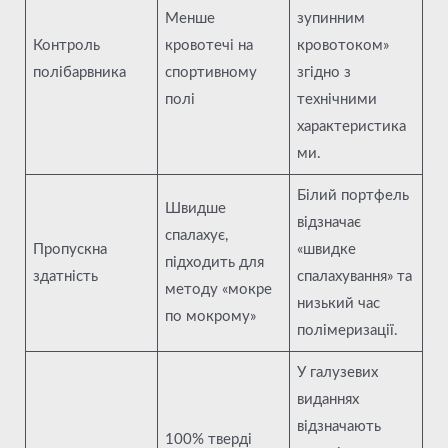
Менше
зупинним
Контроль
кровотечі на
кровотоком»
полібарвника
спортивному
згідно з
полі
технічними
характеристика
ми.
Білий портфель
Швидше
відзначає
спалахує,
Пропускна
«швидке
підходить для
здатність
спалахування» та
методу «мокре
низький час
по мокрому»
полімеризації.
У галузевих
виданнях
відзначають
100% тверді