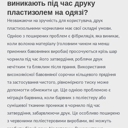
виникають під час друку
пластизолем на одязі?
Незважаючи на зручність для користувача, друк
пластизольними чорнилами має свої складні умови.
Однією з поширених проблем є фібриляція, яка виникає,
коли волокна матеріалу (головним чином на менш
приємних бавовняних виробах) просочуються крізь шар
чорнила під час його затвердіння, роблячи друк
нечітким та бляклим після прання. Використання
високоякісної бавовняної сорочки кільцевого прядіння
та застосування чистого, рівномірного тиску може
допомогти обмежити це. Ще однією проблемою є
міграція барвника, коли барвник з поліестеру або
сумішевої тканини проникає в чорнило під час
затвердіння, забарвлюючи друк. Це особливо поширено
з червоними поліестеровими виробами, які можуть