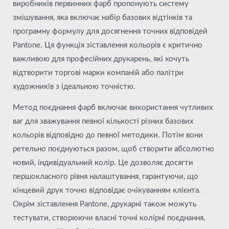
виробників первинних фарб пропонують систему
змішування, яка включає набір базових відтінків та
програмну формулу для досягнення точних відповідей
Pantone. Ця функція зіставлення кольорів є критично
важливою для професійних друкарень, які хочуть
відтворити торгові марки компаній або палітри
художників з ідеальною точністю.
Метод поєднання фарб включає використання чутливих
ваг для зважування певної кількості різних базових
кольорів відповідно до певної методики. Потім вони
ретельно поєднуються разом, щоб створити абсолютно
новий, індивідуальний колір. Це дозволяє досягти
першокласного рівня налаштування, гарантуючи, що
кінцевий друк точно відповідає очікуванням клієнта.
Окрім зіставлення Pantone, друкарні також можуть
тестувати, створюючи власні точні колірні поєднання,