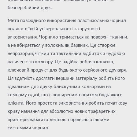
безперебійний друк.
Мета повсюдного використання пластизольних чорнил
полягає в їхній універсальності та зручності
використання. Чорнило тримається на поверхні тканини,
а не вбирається у волокна, як барвник. Це створює
непрозорий, чіткий та тактильний відбиток з чудовою
насиченістю кольору. Це надійна робоча конячка,
ключовий продукт для будь-якого серйозного друкаря.
Ця здатність досягати вершини матеріалу робить його
ідеальним для друку блискучими кольорами на
темному одязі, що є поширеним попитом будь-якого
клієнта. Його простота використання робить початкову
криву навчання для абсолютно нових трафаретних
принтерів набагато легшою порівняно з іншими
системами чорнил.