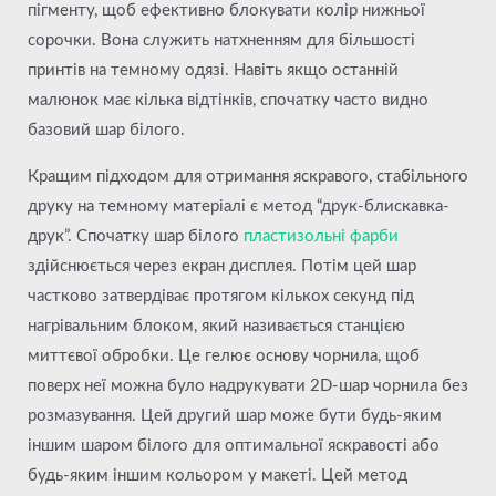
пігменту, щоб ефективно блокувати колір нижньої
сорочки. Вона служить натхненням для більшості
принтів на темному одязі. Навіть якщо останній
малюнок має кілька відтінків, спочатку часто видно
базовий шар білого.
Кращим підходом для отримання яскравого, стабільного
друку на темному матеріалі є метод “друк-блискавка-
друк”. Спочатку шар білого
пластизольні фарби
здійснюється через екран дисплея. Потім цей шар
частково затвердіває протягом кількох секунд під
нагрівальним блоком, який називається станцією
миттєвої обробки. Це гелює основу чорнила, щоб
поверх неї можна було надрукувати 2D-шар чорнила без
розмазування. Цей другий шар може бути будь-яким
іншим шаром білого для оптимальної яскравості або
будь-яким іншим кольором у макеті. Цей метод