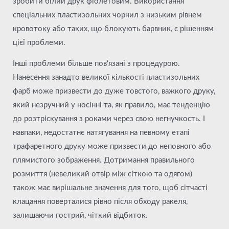
зробити білий друк фіолетовим. Використання
спеціальних пластизольних чорнил з низьким рівнем
кровотоку або таких, що блокують барвник, є рішенням
цієї проблеми.
Інші проблеми більше пов'язані з процедурою.
Нанесення занадто великої кількості пластизольних
фарб може призвести до дуже товстого, важкого друку,
який незручний у носінні та, як правило, має тенденцію
до розтріскування з роками через свою негнучкость. І
навпаки, недостатнє натягування на певному етапі
трафаретного друку може призвести до неповного або
плямистого зображення. Дотримання правильного
розмиття (невеликий отвір між сіткою та одягом)
також має вирішальне значення для того, щоб сітчасті
клацання поверталися рівно після обходу ракеля,
залишаючи гострий, чіткий відбиток.