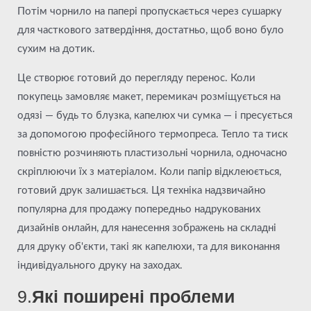
Потім чорнило на папері пропускається через сушарку
для часткового затвердіння, достатньо, щоб воно було
сухим на дотик.
Це створює готовий до перегляду перенос. Коли
покупець замовляє макет, перемикач розміщується на
одязі — будь то блузка, капелюх чи сумка — і пресується
за допомогою професійного термопреса. Тепло та тиск
повністю розчиняють пластизольні чорнила, одночасно
скріплюючи їх з матеріалом. Коли папір відклеюється,
готовий друк залишається. Ця техніка надзвичайно
популярна для продажу попередньо надрукованих
дизайнів онлайн, для нанесення зображень на складні
для друку об'єкти, такі як капелюхи, та для виконання
індивідуального друку на заходах.
9.
Які поширені проблеми