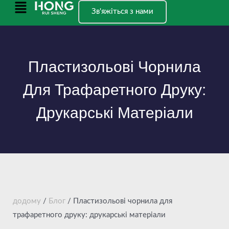
Перейти
Головне
Зв'яжіться з нами
до
меню
вмісту
Пластизольові Чорнила
Для Трафаретного Друку:
Друкарські Матеріали
додому
/
Блог
/ Пластизольові чорнила для
трафаретного друку: друкарські матеріали