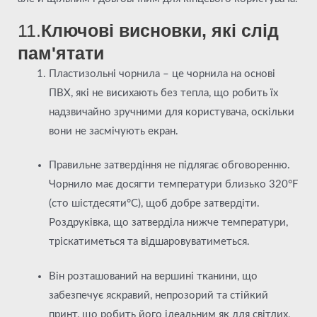
11.
Ключові висновки, які слід
пам'ятати
Пластизольні чорнила – це чорнила на основі
ПВХ, які не висихають без тепла, що робить їх
надзвичайно зручними для користувача, оскільки
вони не засмічують екран.
Правильне затвердіння не підлягає обговоренню.
Чорнило має досягти температури близько 320°F
(сто шістдесяти°C), щоб добре затвердіти.
Роздруківка, що затверділа нижче температури,
тріскатиметься та відшаровуватиметься.
Він розташований на вершині тканини, що
забезпечує яскравий, непрозорий та стійкий
принт, що робить його ідеальним як для світлих,