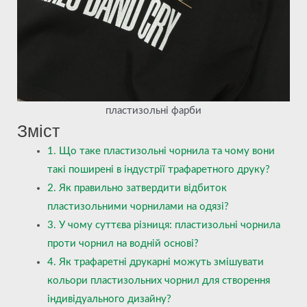
пластизольні фарби
Зміст
1. Що таке пластизольні чорнила та чому вони
такі поширені в індустрії трафаретного друку?
2. Як правильно затвердити відбиток
пластизольними чорнилами на одязі?
3. У чому суттєва різниця: пластизольні чорнила
проти чорнил на водній основі?
4. Як трафаретні друкарні можуть змішувати
кольори пластизольних чорнил для створення
індивідуального дизайну?