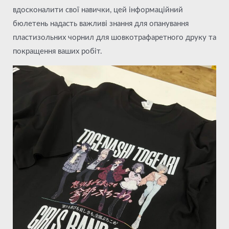
вдосконалити свої навички, цей інформаційний
бюлетень надасть важливі знання для опанування
пластизольних чорнил для шовкотрафаретного друку та
покращення ваших робіт.