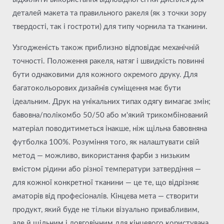
деталей макета та правильного ракеля (як з точки зору
твердості, так і гостроти) для типу чорнила та тканини.
Узгодженість також приблизно відповідає механічній
точності. Положення ракеля, натяг і швидкість повинні
бути однаковими для кожного окремого друку. Для
багатокольорових дизайнів суміщення має бути
ідеальним. Друк на унікальних типах одягу вимагає змін;
бавовна/полікомбо 50/50 або м'який трикомбінований
матеріал поводитиметься інакше, ніж щільна бавовняна
футболка 100%. Розуміння того, як налаштувати свій
метод — можливо, використання фарби з низьким
вмістом рідини або різної температури затвердіння —
для кожної конкретної тканини — це те, що відрізняє
аматорів від професіоналів. Кінцева мета — створити
продукт, який буде не тільки візуально привабливим,
але й щільним і довговічним для кінцевого користувача.