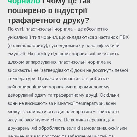
чорнило
і чому це так
поширено в індустрії
трафаретного друку?
По суті, пластизольні чорнила – це абсолютно
унікальний тип чорнил, що складаються з частинок ПВХ
(полівінілхлориду), суспендованих у пластифікуючій
емульсії. На відміну від інших чорнил, які висихають
шляхом випаровування, пластизольні чорнила не
висихають і не “затвердівають”, доки не досягнуть певної
температури. Ця важлива властивість робить їх
найпоширенішими чорнилами в промисловому
декоруванні одягу та трафаретному друці. Оскільки
вони не висихають за кімнатної температури, вони
можуть залишатися на дисплеї протягом тривалого
часу, не засмічуючи сітку. Це велика перевага для
друкарень, які обробляють великі замовлення, оскільки
це зменшує час простою та забезпечує чистий та