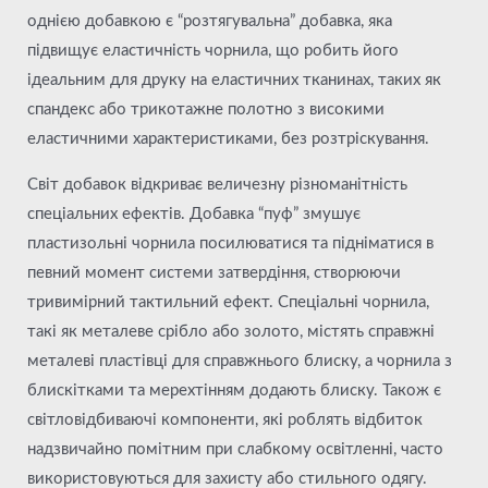
однією добавкою є “розтягувальна” добавка, яка
підвищує еластичність чорнила, що робить його
ідеальним для друку на еластичних тканинах, таких як
спандекс або трикотажне полотно з високими
еластичними характеристиками, без розтріскування.
Світ добавок відкриває величезну різноманітність
спеціальних ефектів. Добавка “пуф” змушує
пластизольні чорнила посилюватися та підніматися в
певний момент системи затвердіння, створюючи
тривимірний тактильний ефект. Спеціальні чорнила,
такі як металеве срібло або золото, містять справжні
металеві пластівці для справжнього блиску, а чорнила з
блискітками та мерехтінням додають блиску. Також є
світловідбиваючі компоненти, які роблять відбиток
надзвичайно помітним при слабкому освітленні, часто
використовуються для захисту або стильного одягу.