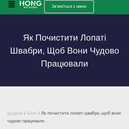
Перейти
Головне
Зв'яжіться з нами
до
меню
вмісту
Як Почистити Лопаті
Швабри, Щоб Вони Чудово
Працювали
додому
/
Блог
/ Як почистити лопаті швабри, щоб вони
чудово працювали