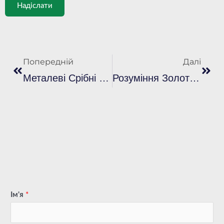
Надіслати
попередня
Далі
Попередній
Далі
Металеві Срібні Пластизольні Чорнила Для Трафаретного Друку
Розуміння Золотих Пластизольних Чорнил: Технічний Огляд
Ім'я
*