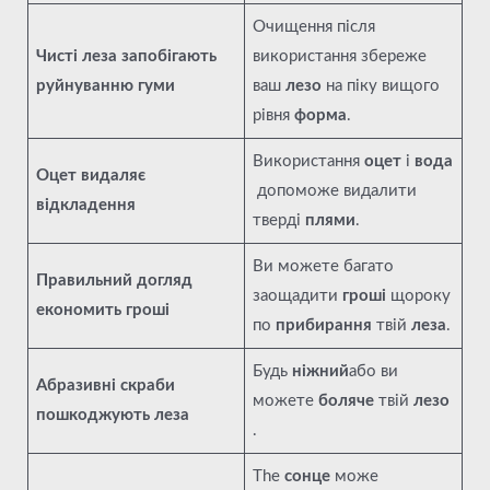
Очищення після
Чисті леза запобігають
використання збереже
руйнуванню гуми
ваш
лезо
на піку вищого
рівня
форма
.
Використання
оцет
і
вода
Оцет видаляє
допоможе видалити
відкладення
тверді
плями
.
Ви можете багато
Правильний догляд
заощадити
гроші
щороку
економить гроші
по
прибирання
твій
леза
.
Будь
ніжний
або ви
Абразивні скраби
можете
боляче
твій
лезо
пошкоджують леза
.
The
сонце
може