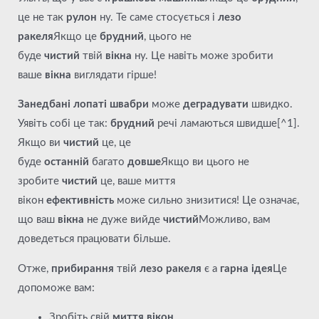
це не так
рулон
ну. Те саме стосується і
лезо
ракеля
Якщо це
брудний
, цього не
буде
чистий
твій
вікна
ну. Це навіть може зробити
ваше
вікна
виглядати гірше!
Занедбані лопаті швабри
може
деградувати
швидко.
Уявіть собі це так:
брудний
речі ламаються швидше[^1].
Якщо ви
чистий
це, це
буде
останній
багато
довше
Якщо ви цього не
зробите
чистий
це, ваше миття
вікон
ефективність
може сильно знизитися! Це означає,
що ваш
вікна
не дуже вийде
чистий
Можливо, вам
доведеться працювати більше.
Отже,
прибирання
твій
лезо ракеля
є a
гарна ідея
Це
допоможе вам:
Зробіть свій
миття вікон