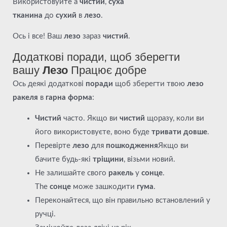
Використовуйте a
чистий
,
суха
тканина
до
сухий
в
лезо
.
Ось і все! Ваш
лезо
зараз
чистий
.
Додаткові поради, щоб зберегти
вашу
Лезо
Працює добре
Ось деякі додаткові
поради
щоб зберегти твою
лезо
ракеля
в
гарна форма
:
Чистий
часто. Якщо ви
чистий
щоразу, коли ви
його використовуєте, воно буде
тривати довше
.
Перевірте
лезо
для
пошкодження
Якщо ви
бачите будь-які
тріщини
, візьми новий.
Не залишайте свого
ракель
у
сонце
.
The
сонце
може зашкодити
гума
.
Переконайтеся, що він правильно встановлений у
ручці.