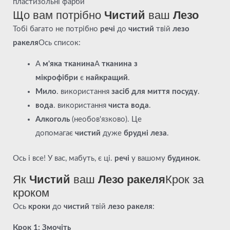
пластизольні фарби
Що вам потрібно
Чистий
ваш
Лезо
Тобі багато не потрібно
речі
до
чистий
твій
лезо
ракеля
Ось список:
А
м'яка тканина
А
тканина з
мікрофібри
є
найкращий
.
Мило
. використання
засіб для миття посуду
.
вода
. використання
чиста вода
.
Алкоголь
(необов'язково). Це
допомагає
чистий
дуже
брудні леза
.
Ось і все! У вас, мабуть, є ці.
речі
у вашому
будинок
.
Як
Чистий
ваш
Лезо ракеля
Крок за
кроком
Ось
кроки
до
чистий
твій
лезо ракеля
:
Крок 1: Змочіть