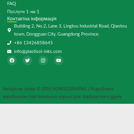
FAQ
Послуги 1-на-1
Контактна інформація
Building 2, No.2, Lane 3, Lingtou Industrial Road, Qiaotou
town, Dongguan City, Guangdong Province.
+86 13426858645
info@plastisol-inks.com
F
T
I
Y
a
w
n
o
c
i
s
u
e
t
t
t
b
t
a
u
o
e
g
b
o
r
r
e
Авторське право © 2026 HONGGUISHENG | Розроблено
k
a
m
виробником пластизольних чорнил для трафаретного друку