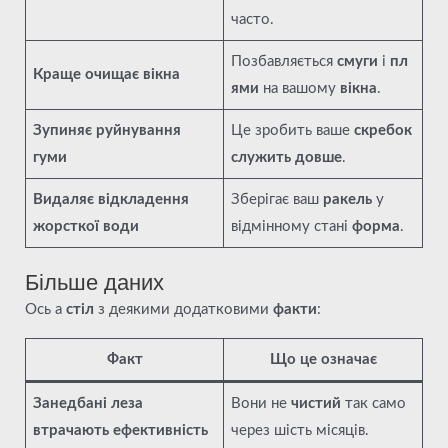
часто.
Позбавляється
смуги
і
пл
Краще очищає вікна
ями
на вашому
вікна
.
Зупиняє руйнування
Це зробить ваше
скребок
гуми
служить довше
.
Видаляє відкладення
Зберігає ваш
ракель
у
жорсткої води
відмінному стані
форма
.
Більше даних
Ось а
стіл
з деякими додатковими
факти
:
Факт
Що це означає
Занедбані леза
Вони не
чистий
так само
втрачають ефективність
через шість місяців.