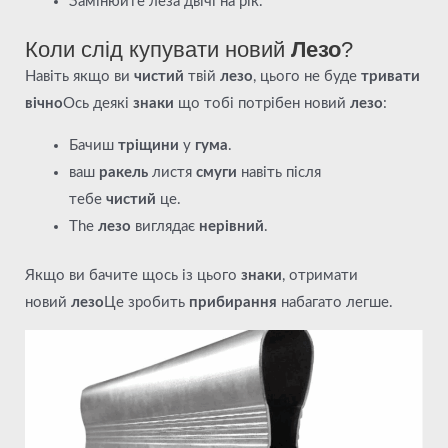
Замінюйте леза двічі на рік.
Коли слід купувати новий
Лезо
?
Навіть якщо ви
чистий
твій
лезо
, цього не буде
тривати
вічно
Ось деякі
знаки
що тобі потрібен новий
лезо
:
Бачиш
тріщини
у
гума
.
ваш
ракель
листя
смуги
навіть після
тебе
чистий
це.
The
лезо
виглядає
нерівний
.
Якщо ви бачите щось із цього
знаки
, отримати
новий
лезо
Це зробить
прибирання
набагато легше.