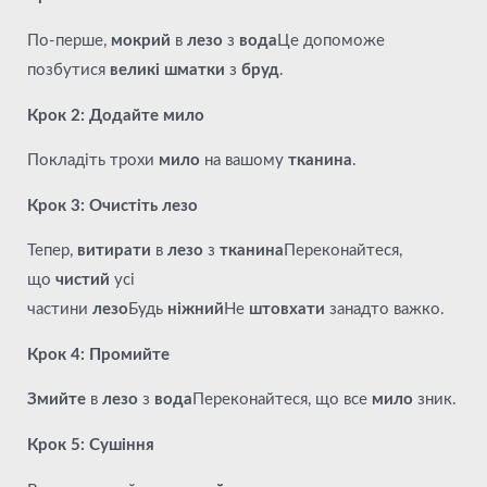
По-перше,
мокрий
в
лезо
з
вода
Це допоможе
позбутися
великі шматки
з
бруд
.
Крок 2: Додайте мило
Покладіть трохи
мило
на вашому
тканина
.
Крок 3: Очистіть лезо
Тепер,
витирати
в
лезо
з
тканина
Переконайтеся,
що
чистий
усі
частини
лезо
Будь
ніжний
Не
штовхати
занадто важко.
Крок 4: Промийте
Змийте
в
лезо
з
вода
Переконайтеся, що все
мило
зник.
Крок 5: Сушіння