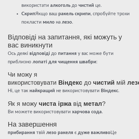
використати
алкоголь
до
чистий
це.
Скрип
Якщо ваш
ракель
скрипи
, спробуйте трохи
покласти
мило
на
лезо
.
Відповіді на запитання, які можуть у
вас виникнути
Ось деякі
відповіді
до
питання
у вас може бути
приблизно
лопаті для чищення швабри
:
Чи можу я
використовувати
Віндекс
до
чистий
мій
лез
Ні, це так
найкращий
не використовувати
Віндекс
.
Як я можу
чиста іржа
від
метал
?
Ви можете використовувати
харчова сода
.
На завершення
прибирання
твій
лезо ракеля
є
дуже важливо
Це