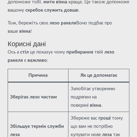
допоможе тобі.
мити вікна
краще. Це також допоможе
вашому
скребок служить довше
.
Тож, бережіть своє
лезо ракеля
Воно подбає про
ваше
вікна
!
Корисні дані
Ось а
стіл
це показує чому
прибирання
твій
лезо
ракеля
є
важливо
:
Причина
Як це допомагає
Запобігає утворенню
Зберігає лезо чистим
подряпин на
поверхні
вікна
.
Збереже вас
гроші
тому
Збільшує термін служби
що вам не потрібно
леза
купувати нове
леза
так