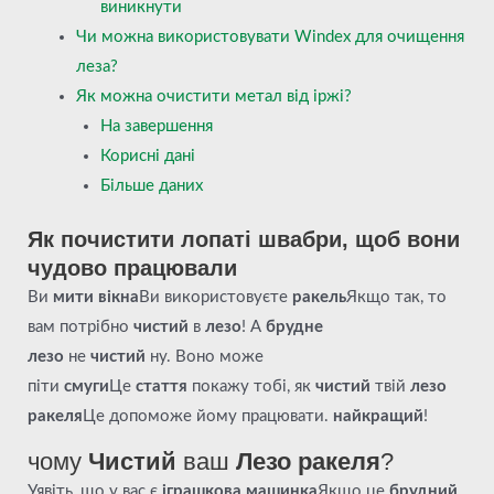
виникнути
Чи можна використовувати Windex для очищення
леза?
Як можна очистити метал від іржі?
На завершення
Корисні дані
Більше даних
Як почистити лопаті швабри, щоб вони
чудово працювали
Ви
мити вікна
Ви використовуєте
ракель
Якщо так, то
вам потрібно
чистий
в
лезо
! А
брудне
лезо
не
чистий
ну. Воно може
піти
смуги
Це
стаття
покажу тобі, як
чистий
твій
лезо
ракеля
Це допоможе йому працювати.
найкращий
!
чому
Чистий
ваш
Лезо ракеля
?
Уявіть, що у вас є
іграшкова машинка
Якщо це
брудний
,