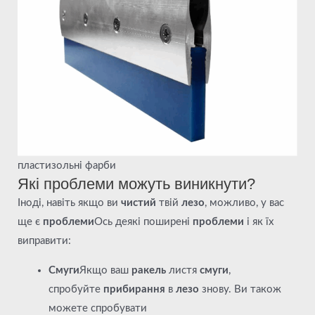
пластизольні фарби
Які проблеми можуть виникнути?
Іноді, навіть якщо ви
чистий
твій
лезо
, можливо, у вас
ще є
проблеми
Ось деякі поширені
проблеми
і як їх
виправити:
Смуги
Якщо ваш
ракель
листя
смуги
,
спробуйте
прибирання
в
лезо
знову. Ви також
можете спробувати