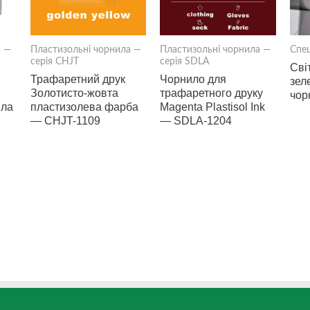
а —
Пластизольні чорнила —
Пластизольні чорнила —
Спец
серія CHJT
серія SDLA
Сві
Трафаретний друк
Чорнило для
зел
Золотисто-жовта
трафаретного друку
чор
ила
пластизолева фарба
Magenta Plastisol Ink
— CHJT-1109
— SDLA-1204