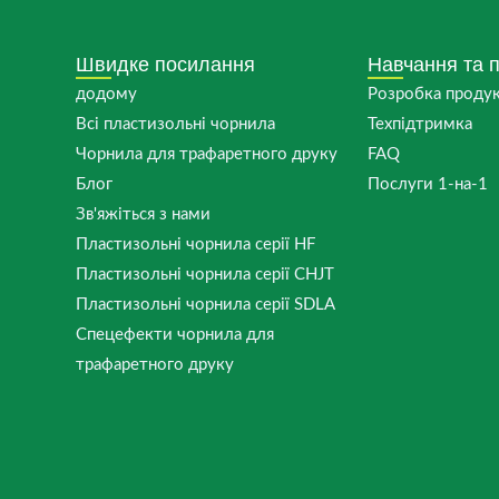
Швидке посилання
Навчання та 
додому
Розробка проду
Всі пластизольні чорнила
Техпідтримка
Чорнила для трафаретного друку
FAQ
Блог
Послуги 1-на-1
Зв'яжіться з нами
Пластизольні чорнила серії HF
Пластизольні чорнила серії CHJT
Пластизольні чорнила серії SDLA
Спецефекти чорнила для
трафаретного друку