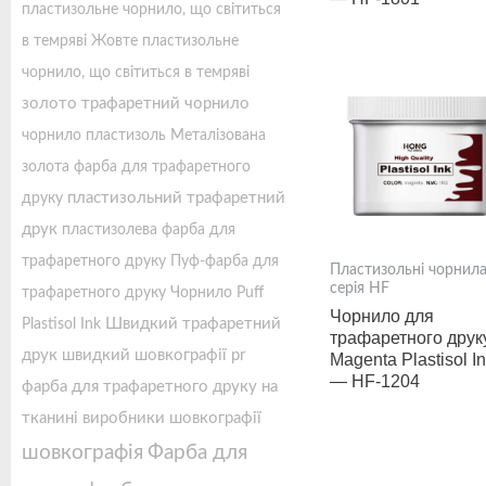
пластизольне чорнило, що світиться
в темряві
Жовте пластизольне
чорнило, що світиться в темряві
золото трафаретний чорнило
чорнило пластизоль
Металізована
золота фарба для трафаретного
пластизольний трафаретний
друку
друк
пластизолева фарба для
трафаретного друку
Пуф-фарба для
Пластизольні чорнил
серія HF
трафаретного друку
Чорнило Puff
Чорнило для
Швидкий трафаретний
Plastisol Ink
трафаретного друк
друк
швидкий шовкографії pr
Magenta Plastisol I
— HF-1204
фарба для трафаретного друку на
тканині
виробники шовкографії
шовкографія
Фарба для