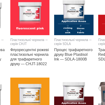
а —
Пластизольні чорнила —
Пластизольні чорнила —
Пла
серія CHJT
серія SDLA
сері
ева
Флуоресцентні рожеві
Процес трафаретного
Тра
пластизольні чорнила
друку Blue Plastisol
Red
у
для трафаретного
Ink — SDLA-1800B
SDL
друку — CHJT-18022