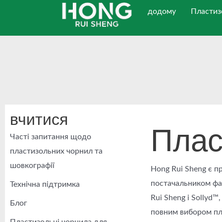
Перейти
додому
Пластиз
до
вмісту
вчитися
Плас
Часті запитання щодо
пластизольних чорнил та
шовкографії
Hong Rui Sheng є п
постачальником фар
Технічна підтримка
Rui Sheng і Sollyd
Блог
повним вибором пла