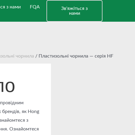
ься з нами
FQA
Зв'яжіться з
нами
зольні чорнила
/ Пластизольні чорнила — серія HF
ло
 провідним
 брендів, як Hong
Ознайомтеся з
ання. Ознайомтеся