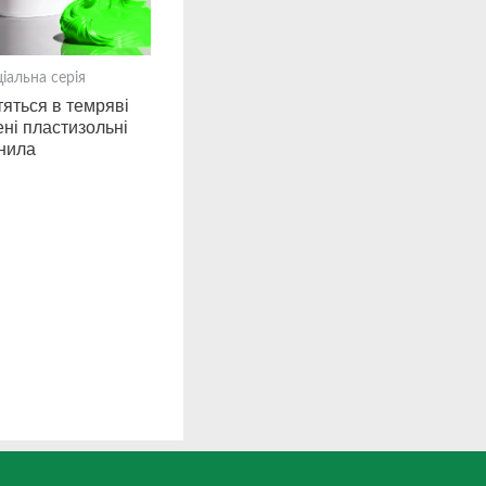
іальна серія
тяться в темряві
ені пластизольні
нила