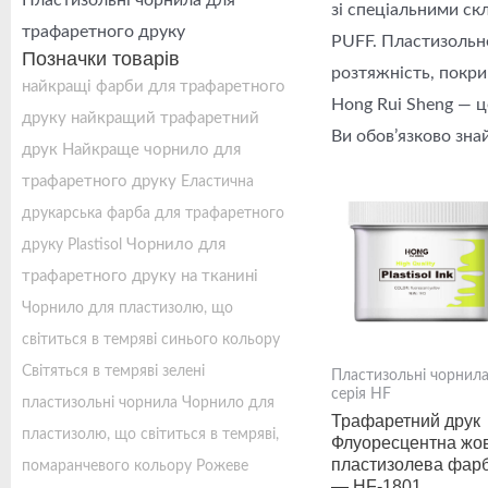
Пластизольні чорнила для
зі спеціальними ск
трафаретного друку
PUFF. Пластизольне
Позначки товарів
розтяжність, покри
найкращі фарби для трафаретного
Hong Rui Sheng — ц
друку
найкращий трафаретний
Ви обов’язково зна
друк
Найкраще чорнило для
трафаретного друку
Еластична
друкарська фарба для трафаретного
Чорнило для
друку Plastisol
трафаретного друку на тканині
Чорнило для пластизолю, що
світиться в темряві синього кольору
Світяться в темряві зелені
Пластизольні чорнил
серія HF
пластизольні чорнила
Чорнило для
Трафаретний друк
пластизолю, що світиться в темряві,
Флуоресцентна жо
пластизолева фар
помаранчевого кольору
Рожеве
— HF-1801