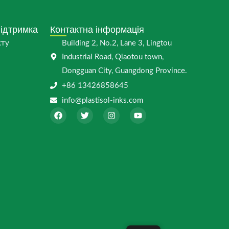
підтримка
Контактна інформація
кту
Building 2, No.2, Lane 3, Lingtou
Industrial Road, Qiaotou town,
Dongguan City, Guangdong Province.
+86 13426858645
info@plastisol-inks.com
F
T
I
Y
a
w
n
o
c
i
s
u
e
t
t
t
b
t
a
u
o
e
g
b
o
r
r
e
k
a
m