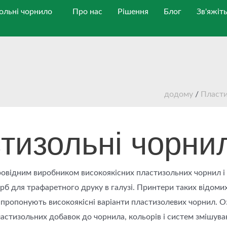
ольні чорнило
Про нас
Рішення
Блог
Зв'яжіт
додому
/
Пласти
тизольні чорни
ровідним виробником високоякісних пластизольних чорнил і
б для трафаретного друку в галузі. Принтери таких відомих
™, пропонують високоякісні варіанти пластизолевих чорнил. 
стизольних добавок до чорнила, кольорів і систем змішув