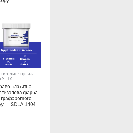
ьору
стизольні чорнила —
я SDLA
раво-блакитна
стизолева фарба
 трафаретного
ку — SDLA-1404