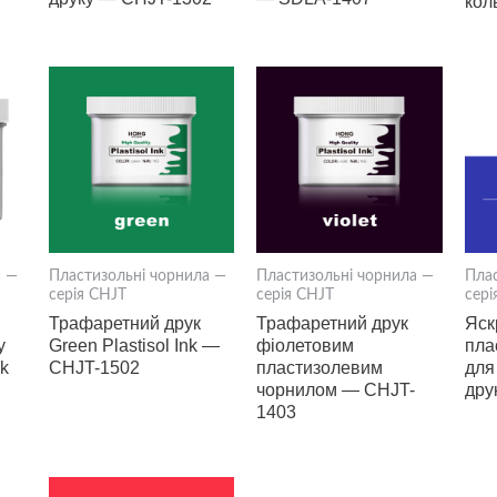
кол
а —
Пластизольні чорнила —
Пластизольні чорнила —
Пла
серія CHJT
серія CHJT
сері
Трафаретний друк
Трафаретний друк
Яск
у
Green Plastisol Ink —
фіолетовим
пла
nk
CHJT-1502
пластизолевим
для
чорнилом — CHJT-
дру
1403