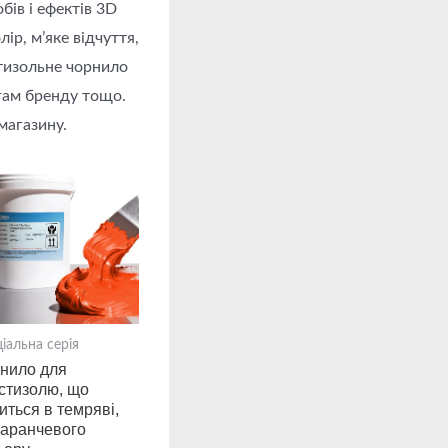
ів і ефектів 3D
ір, м’яке відчуття,
стизольне чорнило
огам бренду тощо.
магазину.
іальна серія
нило для
стизолю, що
титься в темряві,
аранчевого