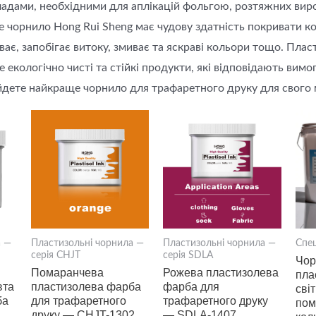
ладами, необхідними для аплікацій фольгою, розтяжних вироб
 чорнило Hong Rui Sheng має чудову здатність покривати кол
ває, запобігає витоку, змиває та яскраві кольори тощо. Пла
е екологічно чисті та стійкі продукти, які відповідають вим
йдете найкраще чорнило для трафаретного друку для свого 
а —
Пластизольні чорнила —
Пластизольні чорнила —
Спец
серія CHJT
серія SDLA
Чор
Помаранчева
Рожева пластизолева
пла
вта
пластизолева фарба
фарба для
сві
ба
для трафаретного
трафаретного друку
пом
друку — CHJT-1302
— SDLA-1407