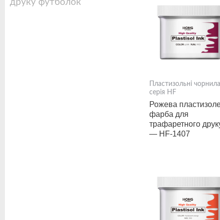
друку футболок
Пластизольні чорнил
серія HF
Рожева пластизол
фарба для
трафаретного друк
— HF-1407