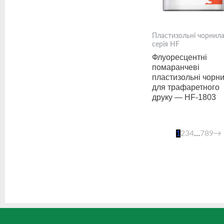
Пластизольні чорнил
серія HF
Флуоресцентні
помаранчеві
пластизольні чорн
для трафаретного
друку — HF-1803
1
2
3
4
…
7
8
9
→