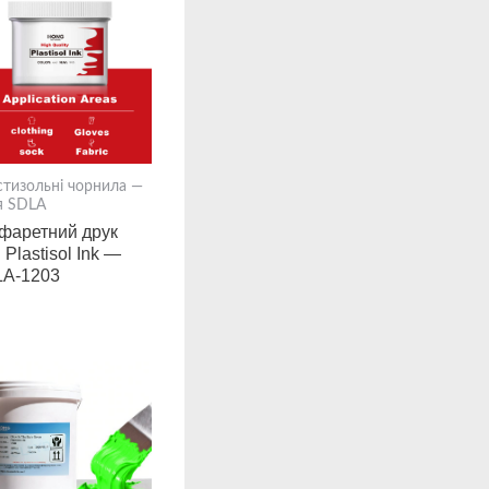
стизольні чорнила —
я SDLA
фаретний друк
 Plastisol Ink —
A-1203