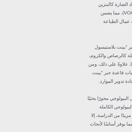
 الضارة كالبنزين
والفورمالديهايد والمركبات العضوية المتطايرة (VOCs)، مما يضمن
ة عمال الطباعة
حبر "بينت بلاستيسول
يلة كالرصاص والكروم،
ا. علاوةً على ذلك، ومن
يات قاعدة حبر "بينت
ة تدوير الموارد.
البيولوجي محورًا بحثيًا
لبيولوجي الكاملة
Pint Plastisol Puff I تتطلب مزيدًا من الدراسة، إلا
ما يوفر أساسًا لأبحاث