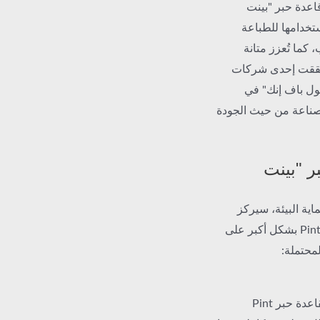
اعدة حبر "بينت
تخدامها للطباعة
 كما تُعزز متانة
د حققت إحدى شركات
ول باف إنك" في
لصناعة من حيث الجودة
بر "بينت
اية البيئة، سيركز
التطوير المستقبلي لقاعدة حبر Pint Plastisol Puff Ink Base بشكل أكبر على
لمحتملة:
إجراء بحث معمق حول قابلية التحلل البيولوجي لقاعدة حبر Pint