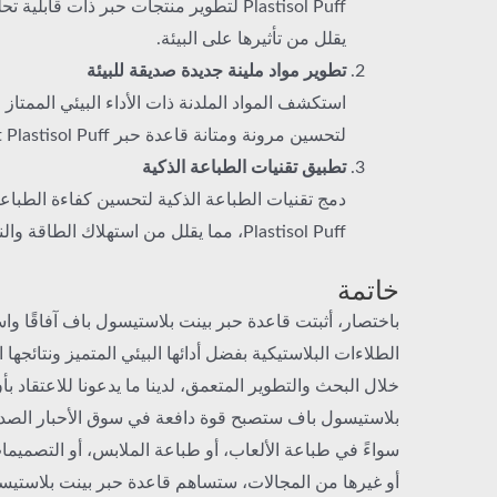
Plastisol Puff لتطوير منتجات حبر ذات قابل
يقلل من تأثيرها على البيئة.
تطوير مواد ملينة جديدة صديقة للبيئة
استكشف المواد الملدنة ذات الأداء البيئي الممتا
لتحسين مرونة ومتانة قاعدة حبر Pint Plastisol Puff.
تطبيق تقنيات الطباعة الذكية
Plastisol Puff، مما يقلل من استهلاك الطاقة والنفايات.
خاتمة
باختصار، أثبتت قاعدة حبر بينت بلاستيسول باف آفاقًا و
الطلاءات البلاستيكية بفضل أدائها البيئي المتميز ونتائجها
خلال البحث والتطوير المتعمق، لدينا ما يدعونا للاعتقاد ب
بلاستيسول باف ستصبح قوة دافعة في سوق الأحبار الصديقة
سواءً في طباعة الألعاب، أو طباعة الملابس، أو التصميما
أو غيرها من المجالات، ستساهم قاعدة حبر بينت بلاستي