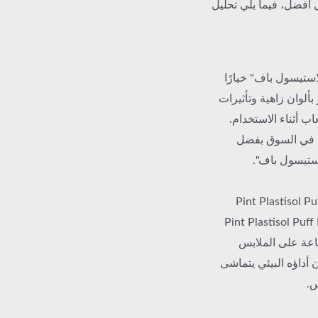
يئية لقاعدة حبر Pint Plastisol Puff بشكل أفضل، فيما يلي تحليل
استيسول باف" خيارًا
بألوان زاهية وتأثيرات
 أثناء الاستخدام.
 في السوق بفضل
استيسول باف".
جال تطبيق مهم آخر لحبر Pint Plastisol Puff Ink
التقليدي، يتميز حبر Pint Plastisol Puff Ink Base
باعة على الملابس
 أداؤه البيئي يتماشى
س.