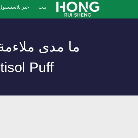
نتقل
بيت
حبر بلاستيسول
لى
لمحتوى
Plastisol Puff 