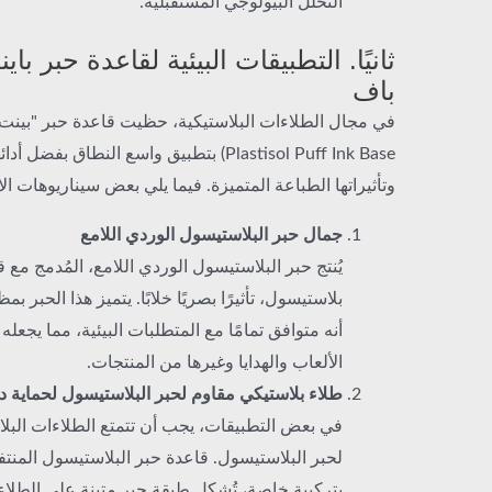
التحلل البيولوجي المستقبلية.
ثانيًا. التطبيقات البيئية لقاعدة حبر ب
باف
Plastisol Puff Ink Base) بتطبيق واسع النطاق بفض
وتأثيراتها الطباعة المتميزة. فيما يلي بعض سيناريوهات ال
جمال حبر البلاستيسول الوردي اللامع
يُنتج حبر البلاستيسول الوردي اللامع، المُدمج مع 
بلاستيسول، تأثيرًا بصريًا خلابًا. يتميز هذا الحبر بم
أنه متوافق تمامًا مع المتطلبات البيئية، مما يجعله خ
الألعاب والهدايا وغيرها من المنتجات.
طلاء بلاستيكي مقاوم لحبر البلاستيسول لحماية دا
في بعض التطبيقات، يجب أن تتمتع الطلاءات البلا
لحبر البلاستيسول. قاعدة حبر البلاستيسول المنت
بتركيبة خاصة، تُشكل طبقة حبر متينة على الطلاءا