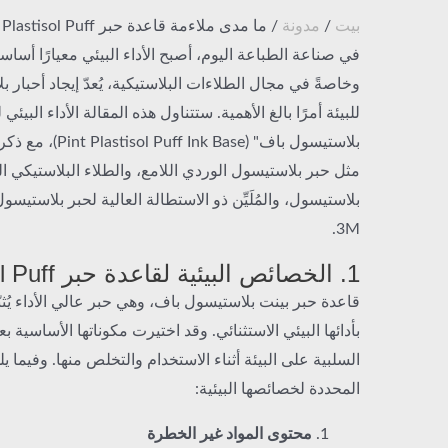
بيت
/
مدونة
/ ما مدى ملاءمة قاعدة حبر Pint Plastisol Puff للبيئة؟
في صناعة الطباعة اليوم، أصبح الأداء البيئي معيارًا أساسيً
وخاصةً في مجال الطلاءات البلاستيكية، يُعدّ إيجاد أحبار ب
للبيئة أمرًا بالغ الأهمية. ستتناول هذه المقالة الأداء البيئي
بلاستيسول باف" (k Base
مثل حبر بلاستيسول الوردي اللامع، والطلاء البلاستيكي ال
بلاستيسول، والمُلَيِّن ذو الاستطالة العالية لحبر بلاستيس
3M.
1. الخصائص البيئية لقاعدة حبر Pint Plastisol Puff
قاعدة حبر بينت بلاستيسول باف، وهي حبر عالي الأداء يُثب
بأدائها البيئي الاستثنائي. وقد اختيرت مكوناتها الأساسية بعنا
السلبية على البيئة أثناء الاستخدام والتخلص منها. وفيما 
المحددة لخصائصها البيئية:
محتوى المواد غير الخطرة