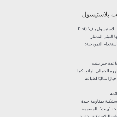
اينت بلاستيسول
في مجال الطلاءات البلاستيكية، حظيت قاعدة حبر "بينت بلاستيسول باف" (Pint
ل أدائها البيئي الممتاز
استخدام النموذجية:
قاعدة حبر بينت
ظهره الجمالي الرائع، كما
يارًا مثاليًا لطباعة
ئمة
ستيكية بمقاومة جيدة
فخة "بينت"، المصممة
ت البلاستيكية، لا تزول