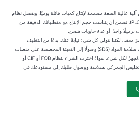
ة عالية السعة مصممة لإنتاج كميات هائلة يوميًا. وبفضل نظام
التحكم المنطقي القابل للبرمجة (PLC)، نضمن أن يتناسب حجم الإنتاج مع متطلباتك الدقيقة من
رميلًا واحدًا أو عدة حاويات شحن.
ٌ معقد، لكننا نتولى كل شيء نيابةً عنك. بدءًا من التغليف
المتوافق مع المعايير ووثائق بيانات سلامة المواد (SDS) وصولًا إلى التعبئة المخصصة على منصات
التحميل وتحميل الحاويات، فريقنا مُجهزٌ لكل شيء. سواءً اخترت الشراء بنظام FOB أو CIF أو
ت التخليص الجمركي بسلاسة ووصول طلبك إلى مستودعك في
ا