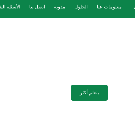
معلومات عنا
الحلول
مدونة
اتصل بنا
الأسئلة الش
استيسول للطباعة على
فكرتك، يمكنك الحصول على النتيجة المثالية.
محلول حبر الطباعة على
يتعلم أكثر