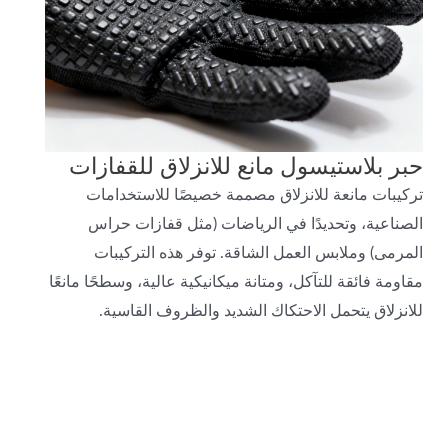
حبر بلاستيسول مانع للانزلاق للقفازات
تركيبات مانعة للانزلاق مصممة خصيصًا للاستخدامات
الصناعية، وتحديدًا في الرياضات (مثل قفازات حراس
المرمى) وملابس العمل الشاقة. توفر هذه التركيبات
مقاومة فائقة للتآكل، ومتانة ميكانيكية عالية، وسطحًا مانعًا
للانزلاق يتحمل الاحتكاك الشديد والظروف القاسية.