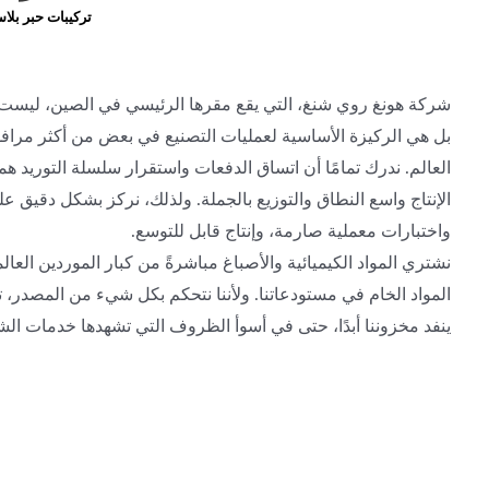
تركيبات حبر بلا
شركة هونغ روي شنغ، التي يقع مقرها الرئيسي في الصين، ليست م
بل هي الركيزة الأساسية لعمليات التصنيع في بعض من أكثر مراف
العالم. ندرك تمامًا أن اتساق الدفعات واستقرار سلسلة التوريد هم
الإنتاج واسع النطاق والتوزيع بالجملة. ولذلك، نركز بشكل دقيق ع
واختبارات معملية صارمة، وإنتاج قابل للتوسع.
نشتري المواد الكيميائية والأصباغ مباشرةً من كبار الموردين ال
المواد الخام في مستودعاتنا. ولأننا نتحكم بكل شيء من المصدر، تبق
ينفد مخزوننا أبدًا، حتى في أسوأ الظروف التي تشهدها خدمات الش