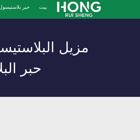
نتقل
بيت
حبر بلاستيسول
لى
لمحتوى
حبر الب