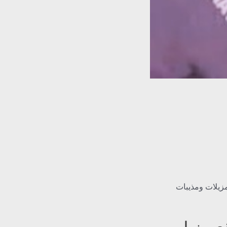
زيلات ومذيبات