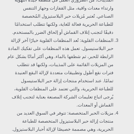
المذيبات، من الضروري العمل في منطقة جيدة التهوية
وارتداء معدات واقية، مثل القفازات وجهاز التنفس
الصناعي. تُعتبر مُزيلات حبر البلاستيزول المُخصصة
للطباعة الحريرية فعالة للغاية، ولكنها تتطلب استخدامًا
دقيقًا لتجنب إتلاف القماش أو إلحاق الضرر بالمستخدم.
المنظفات القلوية: تُعد المنظفات القلوية خيارًا آخر لإزالة
حبر البلاستيسول. تعمل هذه المنظفات على تفكيك المادة
الرابطة للحبر، ثم شطفها بالماء. وهي أكثر أمانًا بشكل عام
من المزيلات القائمة على المذيبات، ولكنها قد تتطلب
فترات نقع أطول وتطبيقات متعددة لإزالة البقع العنيدة
تمامًا. عند استخدام منتجات إزالة حبر البلاستيسول
للطباعة الحريرية، والتي تعتمد على المنظفات القلوية،
يُرجى اتباع تعليمات الشركة المصنعة بعناية لتجنب إتلاف
القماش أو المعدات.
مزيلات الحبر المتخصصة: تتوفر في السوق العديد من
منتجات إزالة حبر البلاستيزول المتخصصة للطباعة
الحريرية، وهي مصممة خصيصًا لإزالة أحبار البلاستيزول.