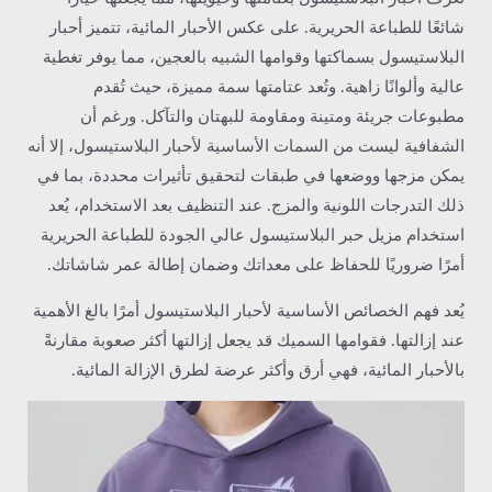
شائعًا للطباعة الحريرية. على عكس الأحبار المائية، تتميز أحبار
البلاستيسول بسماكتها وقوامها الشبيه بالعجين، مما يوفر تغطية
عالية وألوانًا زاهية. وتُعد عتامتها سمة مميزة، حيث تُقدم
مطبوعات جريئة ومتينة ومقاومة للبهتان والتآكل. ورغم أن
الشفافية ليست من السمات الأساسية لأحبار البلاستيسول، إلا أنه
يمكن مزجها ووضعها في طبقات لتحقيق تأثيرات محددة، بما في
ذلك التدرجات اللونية والمزج. عند التنظيف بعد الاستخدام، يُعد
استخدام مزيل حبر البلاستيسول عالي الجودة للطباعة الحريرية
أمرًا ضروريًا للحفاظ على معداتك وضمان إطالة عمر شاشاتك.
يُعد فهم الخصائص الأساسية لأحبار البلاستيسول أمرًا بالغ الأهمية
عند إزالتها. فقوامها السميك قد يجعل إزالتها أكثر صعوبة مقارنةً
بالأحبار المائية، فهي أرق وأكثر عرضة لطرق الإزالة المائية.