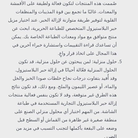
صُممت هذه المنتجات لتكون فعالة ولطيفة على الأقمشة
والمعدات. غالبًا ما تجمع بين قوة المذيبات والمنظفات
القلوية لتوفير طريقة متوازنة لإزالة الحبر. عند اختيار مزيل
حبر البلاستيزول المتخصص للطباعة الحريرية، ابحث عن
منتج متوافق مع مواد ومعدات الطباعة الخاصة بك. يمكن
أن تساعدك قراءة التقييمات واستشارة خبراء آخرين في
هذا المجال على اتخاذ قرار واعٍ.
حلول منزلية: لمن يبحثون عن حلول منزلية، قد تكون
الحلول المنزلية فعّالة أحيانًا في إزالة حبر البلاستيزول.
وقد أُفيد بتفاوت درجات نجاح خلطات صودا الخبز والخل
والماء، أو عصير الليمون والملح. ومع ذلك، قد تكون نتائج
هذه الطرق غير متوقعة، وقد لا تكون بنفس فعالية منتجات
إزالة حبر البلاستيزول التجارية المستخدمة في طباعة
الشاشة. من المهم اختبار أي محلول منزلي الصنع على
منطقة صغيرة غير ظاهرة من القماش أو السطح قبل
وضعه على البقعة بأكملها لتجنب التسبب في مزيد من
الضرر.