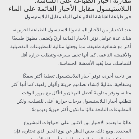
مقارنة أحبار الطباعة على الشاشة:
البلاستيسول مقابل الأحبار القائمة على الماء
حبر طباعة الشاشة القائم على الماء مقابل البلاستيسول
عند الاختيار بين الأحبار المائية والبلاستيسول للطباعة الحريرية،
هناك عدة عوامل تؤثر. الأحبار المائية أرقّ وتُضفي مظهرًا طبيعيًا
أكثر مع شفافية طفيفة، مما يجعلها مثالية للمطبوعات التفصيلية
والأقمشة الناعمة. كما أنها تجف بسرعة وتتطلب حرارة أقل
للتماسك، مما يُفيد الأقمشة الحساسة.
من ناحية أخرى، توفر أحبار البلاستيسول تغطيةً أكثر سمكًا
وشفافية، مثاليةً لإنشاء تصاميم جريئة وألوان زاهية. كما أنها أكثر
متانة، وتوفر مقاومةً أفضل للبهتان والتآكل مع مرور الوقت.
تتطلب أحبار البلاستيسول درجات حرارة أعلى للتصلب، ولكن
المطبوعات الناتجة غالبًا ما تكون أكثر حيويةً وديمومةً.
غالبًا ما يعتمد الاختيار بين الاثنين على احتياجات المشروع
المحددة. ومع ذلك، بغض النظر عن نوع الحبر الذي تختاره، فإن