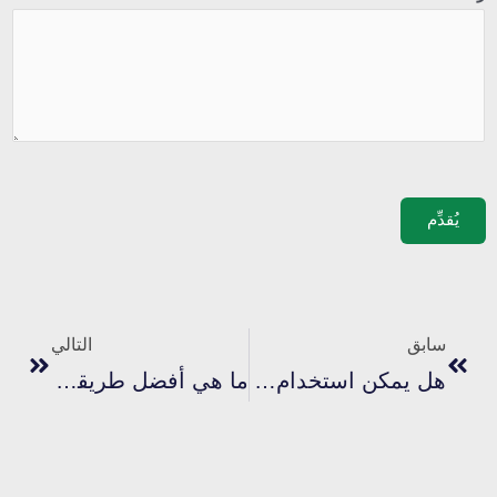
يُقدِّم
السابق
التالي
سابق
التالي
هل يمكن استخدام حبر البلاستيسول المعطر على الأقمشة والمواد المختلفة؟
ما هي أفضل طريقة لإزالة حبر البلاستيسول من شاشات الغسيل؟