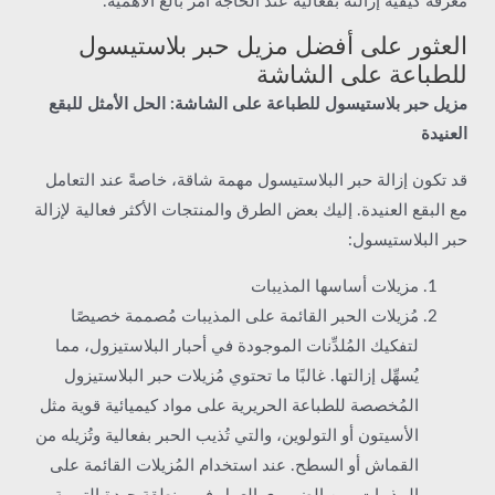
معرفة كيفية إزالته بفعالية عند الحاجة أمر بالغ الأهمية.
العثور على أفضل مزيل حبر بلاستيسول
للطباعة على الشاشة
مزيل حبر بلاستيسول للطباعة على الشاشة: الحل الأمثل للبقع
العنيدة
قد تكون إزالة حبر البلاستيسول مهمة شاقة، خاصةً عند التعامل
مع البقع العنيدة. إليك بعض الطرق والمنتجات الأكثر فعالية لإزالة
حبر البلاستيسول:
مزيلات أساسها المذيبات
مُزيلات الحبر القائمة على المذيبات مُصممة خصيصًا
لتفكيك المُلدِّنات الموجودة في أحبار البلاستيزول، مما
يُسهِّل إزالتها. غالبًا ما تحتوي مُزيلات حبر البلاستيزول
المُخصصة للطباعة الحريرية على مواد كيميائية قوية مثل
الأسيتون أو التولوين، والتي تُذيب الحبر بفعالية وتُزيله من
القماش أو السطح. عند استخدام المُزيلات القائمة على