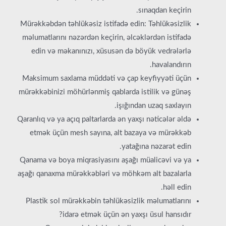
sınaqdan keçirin.
Mürəkkəbdən təhlükəsiz istifadə edin: Təhlükəsizlik
məlumatlarını nəzərdən keçirin, əlcəklərdən istifadə
edin və məkanınızı, xüsusən də böyük vedrələrlə
havalandırın.
Maksimum saxlama müddəti və çap keyfiyyəti üçün
mürəkkəbinizi möhürlənmiş qablarda istilik və günəş
işığından uzaq saxlayın.
Qaranlıq və ya açıq paltarlarda ən yaxşı nəticələr əldə
etmək üçün mesh sayına, alt bazaya və mürəkkəb
yatağına nəzarət edin.
Qanama və boya miqrasiyasını aşağı müalicəvi və ya
aşağı qanaxma mürəkkəbləri və möhkəm alt bazalarla
həll edin.
Plastik sol mürəkkəbin təhlükəsizlik məlumatlarını
idarə etmək üçün ən yaxşı üsul hansıdır?