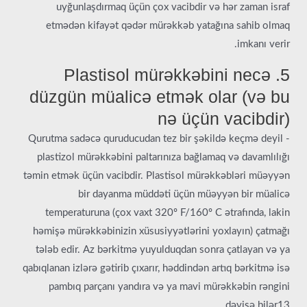
uyğunlaşdırmaq üçün çox vacibdir və hər zaman israf
etmədən kifayət qədər mürəkkəb yatağına sahib olmaq
imkanı verir.
5. Plastisol mürəkkəbini necə
düzgün müalicə etmək olar (və bu
nə üçün vacibdir)
Qurutma sadəcə quruducudan tez bir şəkildə keçmə deyil -
plastizol mürəkkəbini paltarınıza bağlamaq və davamlılığı
təmin etmək üçün vacibdir. Plastisol mürəkkəbləri müəyyən
bir dayanma müddəti üçün müəyyən bir müalicə
temperaturuna (çox vaxt 320º F/160º C ətrafında, lakin
həmişə mürəkkəbinizin xüsusiyyətlərini yoxlayın) çatmağı
tələb edir. Az bərkitmə yuyulduqdan sonra çatlayan və ya
qabıqlanan izlərə gətirib çıxarır, həddindən artıq bərkitmə isə
pambıq parçanı yandıra və ya mavi mürəkkəbin rəngini
dəyişə bilər13.