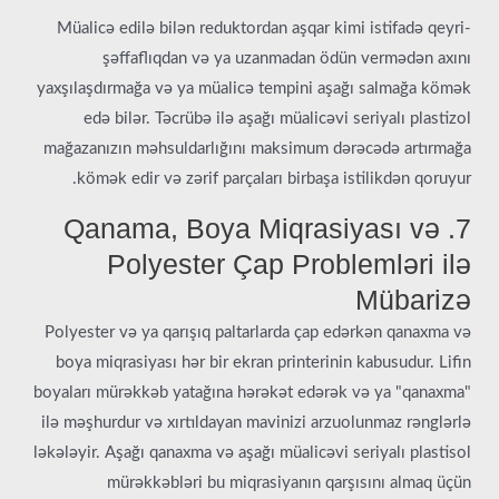
Müalicə edilə bilən reduktordan aşqar kimi istifadə qeyri-
şəffaflıqdan və ya uzanmadan ödün vermədən axını
yaxşılaşdırmağa və ya müalicə tempini aşağı salmağa kömək
edə bilər. Təcrübə ilə aşağı müalicəvi seriyalı plastizol
mağazanızın məhsuldarlığını maksimum dərəcədə artırmağa
kömək edir və zərif parçaları birbaşa istilikdən qoruyur.
7. Qanama, Boya Miqrasiyası və
Polyester Çap Problemləri ilə
Mübarizə
Polyester və ya qarışıq paltarlarda çap edərkən qanaxma və
boya miqrasiyası hər bir ekran printerinin kabusudur. Lifin
boyaları mürəkkəb yatağına hərəkət edərək və ya "qanaxma"
ilə məşhurdur və xırtıldayan mavinizi arzuolunmaz rənglərlə
ləkələyir. Aşağı qanaxma və aşağı müalicəvi seriyalı plastisol
mürəkkəbləri bu miqrasiyanın qarşısını almaq üçün