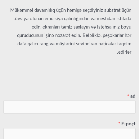
Mükəmməl davamlılıq üçün həmişə seçdiyiniz substrat üçün
tövsiyə olunan emulsiya qalınlığından və meshdən istifadə
edin, ekranları təmiz saxlayın və istehsalınız boyu
quruducunun işinə nəzarət edin. Beləliklə, peşəkarlar hər
dəfə qalıcı rəng və müştərini sevindirən nəticələr təqdim
edirlər.
*
ad
*
E-poçt