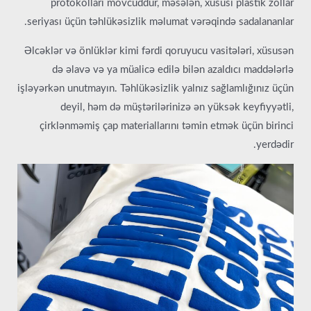
protokolları mövcuddur, məsələn, xüsusi plastik zollar
seriyası üçün təhlükəsizlik məlumat vərəqində sadalananlar.
Əlcəklər və önlüklər kimi fərdi qoruyucu vasitələri, xüsusən
də əlavə və ya müalicə edilə bilən azaldıcı maddələrlə
işləyərkən unutmayın. Təhlükəsizlik yalnız sağlamlığınız üçün
deyil, həm də müştərilərinizə ən yüksək keyfiyyətli,
çirklənməmiş çap materiallarını təmin etmək üçün birinci
yerdədir.