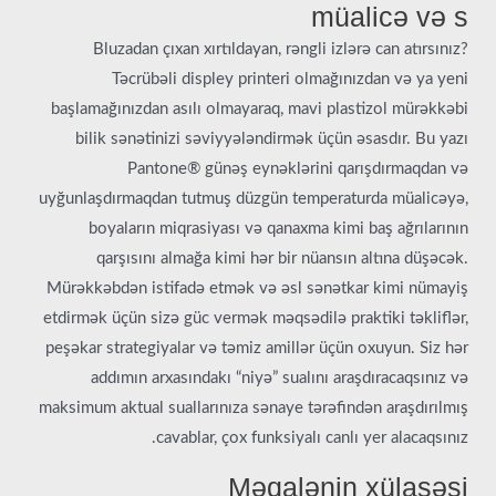
müalicə və s
Bluzadan çıxan xırtıldayan, rəngli izlərə can atırsınız?
Təcrübəli displey printeri olmağınızdan və ya yeni
başlamağınızdan asılı olmayaraq, mavi plastizol mürəkkəbi
bilik sənətinizi səviyyələndirmək üçün əsasdır. Bu yazı
Pantone® günəş eynəklərini qarışdırmaqdan və
uyğunlaşdırmaqdan tutmuş düzgün temperaturda müalicəyə,
boyaların miqrasiyası və qanaxma kimi baş ağrılarının
qarşısını almağa kimi hər bir nüansın altına düşəcək.
Mürəkkəbdən istifadə etmək və əsl sənətkar kimi nümayiş
etdirmək üçün sizə güc vermək məqsədilə praktiki təkliflər,
peşəkar strategiyalar və təmiz amillər üçün oxuyun. Siz hər
addımın arxasındakı “niyə” sualını araşdıracaqsınız və
maksimum aktual suallarınıza sənaye tərəfindən araşdırılmış
cavablar, çox funksiyalı canlı yer alacaqsınız.
Məqalənin xülasəsi