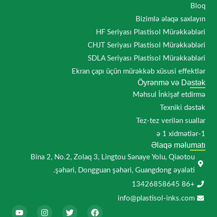
Bloq
Bizimlə əlaqə saxlayın
HF Seriyası Plastisol Mürəkkəbləri
CHJT Seriyası Plastisol Mürəkkəbləri
SDLA Seriyası Plastisol Mürəkkəbləri
Ekran çapı üçün mürəkkəb xüsusi effektlər
Öyrənmə və Dəstək
Məhsul İnkişaf etdirmə
Texniki dəstək
Tez-tez verilən suallar
1-ə 1 xidmətlər
Əlaqə məlumatı
Bina 2, No.2, Zolaq 3, Lingtou Sənaye Yolu, Qiaotou
şəhəri, Dongguan şəhəri, Guangdong əyaləti.
+86 13426858645
info@plastisol-inks.com
Y
I
T
F
o
n
w
a