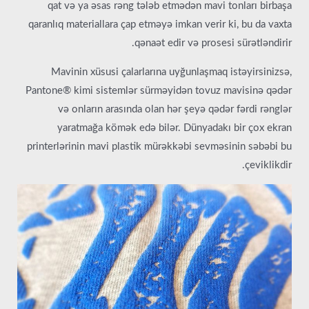
qat və ya əsas rəng tələb etmədən mavi tonları birbaşa
qaranlıq materiallara çap etməyə imkan verir ki, bu da vaxta
qənaət edir və prosesi sürətləndirir.
Mavinin xüsusi çalarlarına uyğunlaşmaq istəyirsinizsə,
Pantone® kimi sistemlər sürməyidən tovuz mavisinə qədər
və onların arasında olan hər şeyə qədər fərdi rənglər
yaratmağa kömək edə bilər. Dünyadakı bir çox ekran
printerlərinin mavi plastik mürəkkəbi sevməsinin səbəbi bu
çeviklikdir.