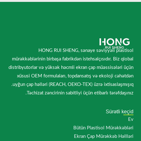
HONG RUI SHENG, sənaye səviyyəli plastisol
mürəkkəblərinin birbaşa fabrikdən istehsalçısıdır. Biz qlobal
distribyutorlar və yüksək həcmli ekran çap müəssisələri üçün
xüsusi OEM formulaları, topdansatış və ekoloji cəhətdən
uyğun çap həlləri (REACH, OEKO-TEX) üzrə ixtisaslaşmışıq.
Təchizat zəncirinin sabitliyi üçün etibarlı tərəfdaşınız.
Sürətli keçid
Ev
Bütün Plastisol Mürəkkəbləri
Ekran Çap Mürəkkəb Həllləri