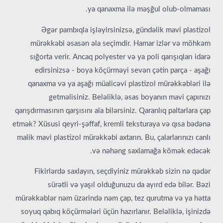
ya qanaxma ilə məşğul olub-olmaması.
Əgər pambıqla işləyirsinizsə, gündəlik mavi plastizol
mürəkkəbi əsasən əla seçimdir. Hamar izlər və möhkəm
sığorta verir. Ancaq polyester və ya poli qarışıqları idarə
edirsinizsə - boya köçürməyi sevən çətin parça - aşağı
qanaxma və ya aşağı müalicəvi plastizol mürəkkəbləri ilə
getməlisiniz. Beləliklə, əsas boyanın mavi çapınızı
qarışdırmasının qarşısını ala bilərsiniz. Qaranlıq paltarlara çap
etmək? Xüsusi qeyri-şəffaf, kremli teksturaya və qısa bədənə
malik mavi plastizol mürəkkəbi axtarın. Bu, çalarlarınızı canlı
və nəhəng saxlamağa kömək edəcək.
Fikirlərdə saxlayın, seçdiyiniz mürəkkəb sizin nə qədər
sürətli və yaşıl olduğunuzu da ayırd edə bilər. Bəzi
mürəkkəblər nəm üzərində nəm çap, tez qurutma və ya hətta
soyuq qabıq köçürmələri üçün hazırlanır. Beləliklə, işinizdə