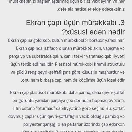
mürəkkəbinizi sağlamlaşdırmaq üçün bir az vaxt ayırın və hər
dəfə əla nəticələr əldə edəcəksiniz.
3. Ekran çapı üçün mürəkkəbi
xüsusi edən nədir?
Ekran çapına gəldikdə, bütün mürəkkəblər bərabər yaradılmır.
Ekran çapında istifadə olunan mürəkkəb axın, yapışma və
parça və ya substratda qalın, canlı təsvir yaratmaq qabiliyyəti
üçün tərtib edilməlidir. Plastisol mürəkkəbi kremli strukturu
və güclü rəng qeyri-şəffaflığına görə xüsusilə məşhurdur və
onu həm birbaşa çap, həm də köçürmə üçün ideal edir.
Ekran çap plastisol mürəkkəbi daha parlaq, daha qeyri-şəffaf
bir görüntü yaradan parçaya çox dərindən hopmaq əvəzinə,
lifin üstünə “oturmaq” qabiliyyətinə görə seçilir. Bu, şəffaf,
doymuş çaplar üçün qeyri-şəffaflığın vacib olduğu pambıq və
polyester qarışığı olan paltarlar üzərində çap edərkən