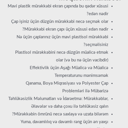
Mavi plastik mürəkkəbi ekran çapında bu qədər xüsusi
edən nədir?
Çap işiniz üçün düzgün mürəkkəbi necə seçmək olar
Mürəkkəbi ekran çapı üçün xüsusi edən nədir?
Nə üçün çaplarınız üçün mavi plastisol mürəkkəbi
seçməlisiniz?
Plastisol mürəkkəbini necə düzgün müalicə etmək
olar (və bu nə üçün vacibdir)
Effektivlik üçün Aşağı Müalicə və Müalicə
Temperaturunu mənimsəmək
Qanama, Boya Miqrasiyası və Polyester Çap
Problemləri ilə Mübarizə
Təhlükəsizlik Məlumatları və İdarəetmə: Mürəkkəblər,
Əlavələr və daha çoxu ilə təhlükəsiz qalın
Mürəkkəbin ömrünü necə saxlaya və uzata bilərəm?
Yuma, davamlılıq və davamlı rəng üçün ən yaxşı