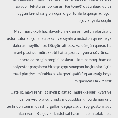
gövdəli teksturası və xüsusi Pantone® uyğunluğu və ya
uyğun brend rəngləri üçün digər tonlarla qarışmaq üçün
çevikliyi ilə seçilir.
Mavi mürəkkəb hazırlayarkən, ekran printerləri plastisolu
üstün tuturlar, çünki su əsaslı versiyalara nisbətən qanaxmaya
daha az meyllidirlər. Düzgün alt baza və düzgün qarışıq ilə
mavi plastisol mürəkkəbi hətta çoxsaylı yuma dövründən
sonra da zəngin rəngini saxlayır. Həm pambıq, həm də
polyester parçalarda birbaşa çapı sınaqdan keçirənlər üçün
mavi plastisol mürəkkəbi əla qeyri-şəffaflıq və aşağı boya
miqrasiyası təklif edir.
Üstəlik, mavi rəngli seriyalı plastisol mürəkkəbləri kvart və
gallon vedrə ölçülərində mövcuddur ki, bu da nümunə
testindən tam miqyaslı 5 gallon qaçışa qədər səy göstərməyə
imkan verir. Bu çeviklik istehsal həcmini sizin tələbinizə