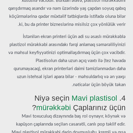
xüsusilə vacibdir. Bundan əlavə, plastisol mürəkkəbini
qarışdırmaq asandır və nəm üzərində yaş çapdan soyuq qabıq
köçürmələrinə qədər müxtəlif tətbiqlərdə istifadə oluna bilər
ki, bu da printer bizneslərinə misilsiz çox yönlülük verir.
İstənilən ekran printeri üçün adi su əsaslı mürəkkəblə
plastizol mürəkkəbi arasındakı fərqi anlamaq səmərəliliyinizi
və məhsul keyfiyyətinizi optimallaşdırmaq üçün çox vacibdir.
Plastisolun daha uzun açıq vaxtı ilə (tez havada
qurumayacaq), ekran printerləri daimi təmizlənmədən daha
uzun istehsal işləri apara bilər - məhsuldarlıq və ən yaxşı
nəticələr üçün böyük təkan.
Mavi plastisol
4. Niyə seçin
mürəkkəbi
Çaplarınız üçün?
Mavi toxuculuq dizaynında baş rol oynayır, köynək və
kapüşon çaplarında seçilən cəsarətli, canlı pop təklif edir.
Mavi plastisol mürəkkəbi dərin doymuşluğu, kremli və qısa