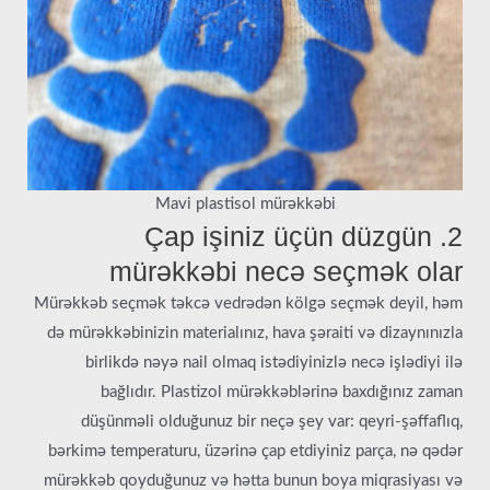
Mavi plastisol mürəkkəbi
2. Çap işiniz üçün düzgün
mürəkkəbi necə seçmək olar
Mürəkkəb seçmək təkcə vedrədən kölgə seçmək deyil, həm
də mürəkkəbinizin materialınız, hava şəraiti və dizaynınızla
birlikdə nəyə nail olmaq istədiyinizlə necə işlədiyi ilə
bağlıdır. Plastizol mürəkkəblərinə baxdığınız zaman
düşünməli olduğunuz bir neçə şey var: qeyri-şəffaflıq,
bərkimə temperaturu, üzərinə çap etdiyiniz parça, nə qədər
mürəkkəb qoyduğunuz və hətta bunun boya miqrasiyası və