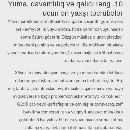
10. Yuma, davamlılıq və qalıcı rəng
üçün ən yaxşı təcrübələr
Mavi mürəkkəbiniz mətbuatda nə qədər cəsarətli görünsə də,
əsl keyfiyyət ilk yuyulmadan, hətta iyirminci yuyulmadan
sonra özünü göstərir. Düzgün müalicə olunan plastizol
mürəkkəbi pambıq və ya polyester liflə möhkəm bir əlaqə
yaradır, nəticədə təkrar yuyulmağa, uzanmağa və köhnəlməyə
qədər davam edən izlər yaranır.
Xüsusilə tanış olmayan parça və ya mürəkkəbdən istifadə
edərkən yeni işlərdə müntəzəm yuma testləri keçirin. Bu,
müştərilərə çatdırılmadan əvvəl müalicə, qanaxma və ya boya
miqrasiyası ilə bağlı problemləri aşkar etməyə kömək edir.
Güclü çap qeyri-şəffaflığını və canlılığını qoruyacaq, zəif
bərkitmə temperaturu və ya qeyri-adekvat mürəkkəb
çöküntüsü isə yalnız bir neçə yuyulmadan sonra solma,
çatlama və ya detalların itirilməsi ilə nəticələnə bilər.