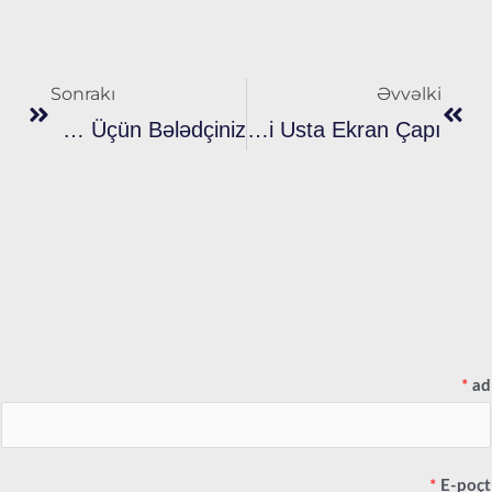
nrakı
Əvvəlki
Sonrakı
Əvvəlki
Ekran Çap Ekranlarının Və Çərçivələrinin Mənimsənilməsi: Mükəmməl Çap Üçün Bələdçiniz
Xüsusi Köynəklər Üçün Ekran Çapı Köçürmələri: Pro Kimi Usta Ekran Çapı
*
ad
*
E-poçt