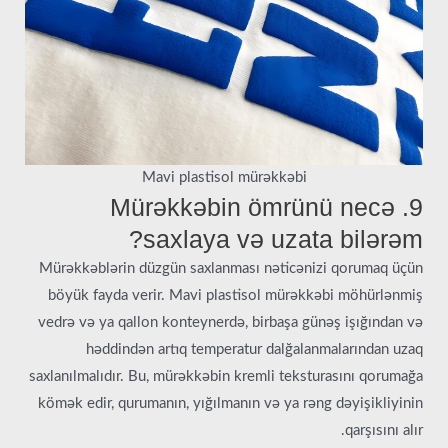
Mavi plastisol mürəkkəbi
9. Mürəkkəbin ömrünü necə
saxlaya və uzata bilərəm?
Mürəkkəblərin düzgün saxlanması nəticənizi qorumaq üçün
böyük fayda verir. Mavi plastisol mürəkkəbi möhürlənmiş
vedrə və ya qallon konteynerdə, birbaşa günəş işığından və
həddindən artıq temperatur dalğalanmalarından uzaq
saxlanılmalıdır. Bu, mürəkkəbin kremli teksturasını qorumağa
kömək edir, qurumanın, yığılmanın və ya rəng dəyişikliyinin
qarşısını alır.