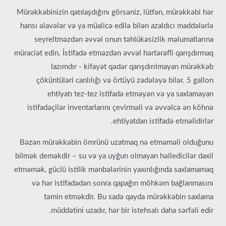
Mürəkkəbinizin qatılaşdığını görsəniz, lütfən, mürəkkəbi hər
hansı əlavələr və ya müalicə edilə bilən azaldıcı maddələrlə
seyreltməzdən əvvəl onun təhlükəsizlik məlumatlarına
müraciət edin. İstifadə etməzdən əvvəl hərtərəfli qarışdırmaq
lazımdır - kifayət qədər qarışdırılmayan mürəkkəb
çöküntüləri canlılığı və örtüyü zədələyə bilər. 5 gallon
ehtiyatı tez-tez istifadə etməyən və ya saxlamayan
istifadəçilər inventarlarını çevirməli və əvvəlcə ən köhnə
ehtiyatdan istifadə etməlidirlər.
Bəzən mürəkkəbin ömrünü uzatmaq nə etməməli olduğunu
bilmək deməkdir – su və ya uyğun olmayan həlledicilər daxil
etməmək, güclü istilik mənbələrinin yaxınlığında saxlamamaq
və hər istifadədən sonra qapağın möhkəm bağlanmasını
təmin etməkdir. Bu sadə qayda mürəkkəbin saxlama
müddətini uzadır, hər bir istehsalı daha sərfəli edir.