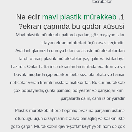
təcrübələr
mavi plastik mürəkkəb
1. Nə edir
ekran çapında bu qədər xüsusi?
Mavi plastik mürəkkəb, paltarda parlaq, göz oxşayan izlər
istəyən ekran printerləri üçün əsas seçimdir.
Avadanlıqlarınızda quruya bilən su əsaslı mürəkkəblərdən
fərqli olaraq, plastik mürəkkəblər yaş qalır və istifadəyə
hazırdır. Onlar hətta incə ekranlardan istifadə edərkən və ya
böyük miqdarda çap edərkən belə sizə əla əhatə və hamar
nəticələr verən kremli hisslərə malikdirlər. Bu cür mürəkkəb
çox populyardır, çünki pambıq, polyester və qarışıqlar kimi
parçalarda qalın, canlı izlər yaradır.
Plastik mürəkkəb liflərə hopmaq əvəzinə parçanın üstünə
oturduğu üçün dizaynlarınız əlavə parlaqlıq və kəskinliklə
gözə çarpır. Mürəkkəbin qeyri-şəffaf keyfiyyəti həm də çox