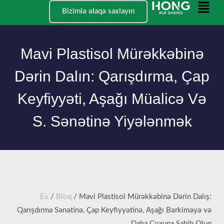
Məzmun
Əsas
Bizimlə əlaqə saxlayın
keçi
Menyu
Mavi Plastisol Mürəkkəbinə
Dərin Dalın: Qarışdırma, Çap
Keyfiyyəti, Aşağı Müalicə Və
S. Sənətinə Yiyələnmək
Ev
/
Bloq
/ Mavi Plastisol Mürəkkəbinə Dərin Dalış:
Qarışdırma Sənətinə, Çap Keyfiyyətinə, Aşağı Bərkiməyə və
Daha Çoxuna Sahib Olun