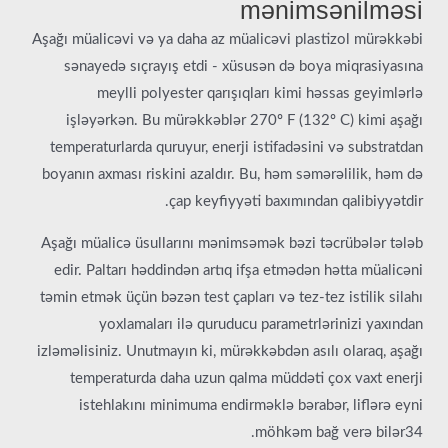
mənimsənilməsi
Aşağı müalicəvi və ya daha az müalicəvi plastizol mürəkkəbi
sənayedə sıçrayış etdi - xüsusən də boya miqrasiyasına
meylli polyester qarışıqları kimi həssas geyimlərlə
işləyərkən. Bu mürəkkəblər 270º F (132º C) kimi aşağı
temperaturlarda quruyur, enerji istifadəsini və substratdan
boyanın axması riskini azaldır. Bu, həm səmərəlilik, həm də
çap keyfiyyəti baxımından qalibiyyətdir.
Aşağı müalicə üsullarını mənimsəmək bəzi təcrübələr tələb
edir. Paltarı həddindən artıq ifşa etmədən hətta müalicəni
təmin etmək üçün bəzən test çapları və tez-tez istilik silahı
yoxlamaları ilə quruducu parametrlərinizi yaxından
izləməlisiniz. Unutmayın ki, mürəkkəbdən asılı olaraq, aşağı
temperaturda daha uzun qalma müddəti çox vaxt enerji
istehlakını minimuma endirməklə bərabər, liflərə eyni
möhkəm bağ verə bilər34.