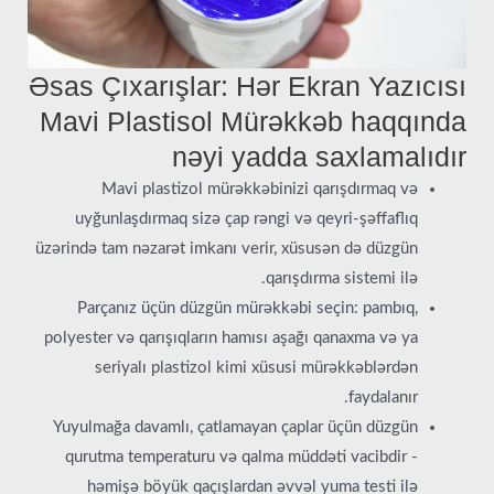
Əsas Çıxarışlar: Hər Ekran Yazıcısı
Mavi Plastisol Mürəkkəb haqqında
nəyi yadda saxlamalıdır
Mavi plastizol mürəkkəbinizi qarışdırmaq və
uyğunlaşdırmaq sizə çap rəngi və qeyri-şəffaflıq
üzərində tam nəzarət imkanı verir, xüsusən də düzgün
qarışdırma sistemi ilə.
Parçanız üçün düzgün mürəkkəbi seçin: pambıq,
polyester və qarışıqların hamısı aşağı qanaxma və ya
seriyalı plastizol kimi xüsusi mürəkkəblərdən
faydalanır.
Yuyulmağa davamlı, çatlamayan çaplar üçün düzgün
qurutma temperaturu və qalma müddəti vacibdir -
həmişə böyük qaçışlardan əvvəl yuma testi ilə