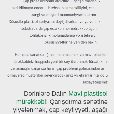
Çap prosesinizdəki ardıcıllıq – qarışdırmadan
bərkidilməyə qədər – istehsalın səmərəliliyini, canlı
rəngi və müştəri məmnuniyyətini artırır.
Xüsusilə plastizol seriyasını dəyişdirərkən və ya yeni
substratlarda çap edərkən hər mürəkkəb üçün
təhlükəsizlik məlumatlarına və istehsalçı
xüsusiyyətlərinə yenidən baxın.
Hər çapa sənətkarlığınızı mənimsəmək və mavi plastizol
mürəkkəbiniz haqqında yeni bir şey öyrənmək fürsəti kimi
yanaşmaqla, qarşınıza hansı çap problemi gəlməsindən asılı
olmayaraq müştəriləri sevindirəcəksiniz və ekranlarınızı dolu
saxlayacaqsınız!
Dərinlərə Dalın
Mavi plastisol
mürəkkəbi
: Qarışdırma sənətinə
yiyələnmək, çap keyfiyyəti, aşağı