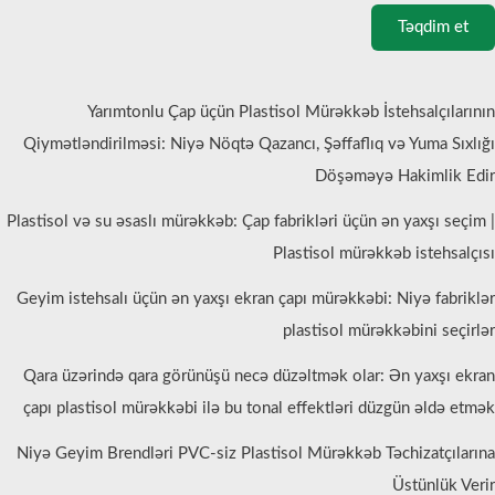
Təqdim et
Yarımtonlu Çap üçün Plastisol Mürəkkəb İstehsalçılarının
Qiymətləndirilməsi: Niyə Nöqtə Qazancı, Şəffaflıq və Yuma Sıxlığı
Döşəməyə Hakimlik Edir
Plastisol və su əsaslı mürəkkəb: Çap fabrikləri üçün ən yaxşı seçim |
Plastisol mürəkkəb istehsalçısı
Geyim istehsalı üçün ən yaxşı ekran çapı mürəkkəbi: Niyə fabriklər
plastisol mürəkkəbini seçirlər
Qara üzərində qara görünüşü necə düzəltmək olar: Ən yaxşı ekran
çapı plastisol mürəkkəbi ilə bu tonal effektləri düzgün əldə etmək
Niyə Geyim Brendləri PVC-siz Plastisol Mürəkkəb Təchizatçılarına
Üstünlük Verir