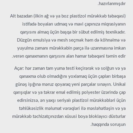
hazırlanmışdır.
Alt bazadan (ilkin ağ və ya boz plastizol mürəkkəb təbəqəsi)
istifadə boyaları udmaq və mavi çapınıza miqrasiyanın
qarşısını almaq üçün başqa bir sübut edilmiş texnikadır.
Düzgün emulsiya və mesh seçmək həm də köhnəlmə və
yuyulma zamanı mürəkkəbin parça ilə uzanmasına imkan
verən qanaxmanın qarşısını alan hamar təbəqəni təmin edir.
Açar: hər zaman tam yuma testi keçirərək və solğun və ya
qanaxma olub olmadığını yoxlamaq üçün çapları birbaşa
günəş işığına məruz qoyaraq yeni parçalar sınayın. Unikal
qarışıqlar və ya təkrar emal edilmiş polyester üzərində çap
edirsinizsə, ən yaxşı seriyalı plastizol mürəkkəbləri üçün
təhlükəsizlik məlumat vərəqləri ilə məsləhətləşin və ya
mürəkkəb təchizatçınızdan xüsusi boya bloklayıcı düsturlar
haqqında soruşun.