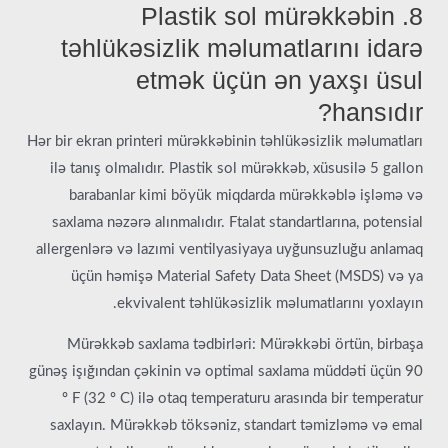
8. Plastik sol mürəkkəbin
təhlükəsizlik məlumatlarını idarə
etmək üçün ən yaxşı üsul
hansıdır?
Hər bir ekran printeri mürəkkəbinin təhlükəsizlik məlumatları
ilə tanış olmalıdır. Plastik sol mürəkkəb, xüsusilə 5 gallon
barabanlar kimi böyük miqdarda mürəkkəblə işləmə və
saxlama nəzərə alınmalıdır. Ftalat standartlarına, potensial
allergenlərə və lazımi ventilyasiyaya uyğunsuzluğu anlamaq
üçün həmişə Material Safety Data Sheet (MSDS) və ya
ekvivalent təhlükəsizlik məlumatlarını yoxlayın.
Mürəkkəb saxlama tədbirləri: Mürəkkəbi örtün, birbaşa
günəş işığından çəkinin və optimal saxlama müddəti üçün 90
º F (32 º C) ilə otaq temperaturu arasında bir temperatur
saxlayın. Mürəkkəb töksəniz, standart təmizləmə və emal