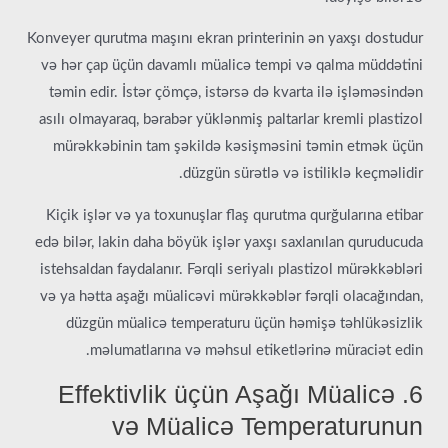
Konveyer qurutma maşını ekran printerinin ən yaxşı dostudur
və hər çap üçün davamlı müalicə tempi və qalma müddətini
təmin edir. İstər çömçə, istərsə də kvarta ilə işləməsindən
asılı olmayaraq, bərabər yüklənmiş paltarlar kremli plastizol
mürəkkəbinin tam şəkildə kəsişməsini təmin etmək üçün
düzgün sürətlə və istiliklə keçməlidir.
Kiçik işlər və ya toxunuşlar flaş qurutma qurğularına etibar
edə bilər, lakin daha böyük işlər yaxşı saxlanılan quruducuda
istehsaldan faydalanır. Fərqli seriyalı plastizol mürəkkəbləri
və ya hətta aşağı müalicəvi mürəkkəblər fərqli olacağından,
düzgün müalicə temperaturu üçün həmişə təhlükəsizlik
məlumatlarına və məhsul etiketlərinə müraciət edin.
6. Effektivlik üçün Aşağı Müalicə
və Müalicə Temperaturunun