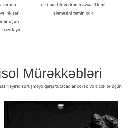
raturuna
testi hər bir vedrənin əvvəlki kimi
və İnkişaf
işləməsini təmin edir.
orlar üçün
 hazırlayır.
isol Mürəkkəbləri
hazırlayırıq
sürüşməyə qarşı tutacaqlar
corab və əlcəklər üçün.