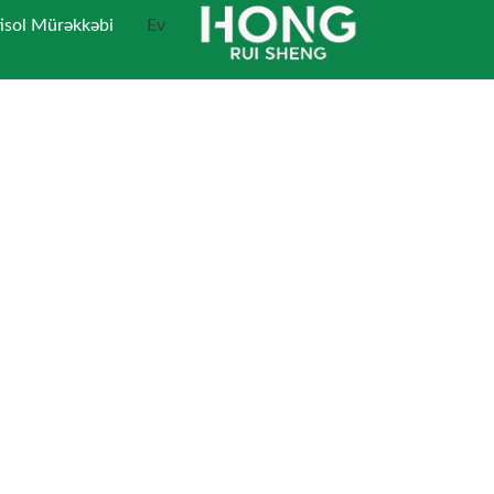
Məzmun
tisol Mürəkkəbi
Ev
keçi
 İstehsalçıları
də bilərsiniz
ekran çap mürəkkəb həlli
-dan
Hong