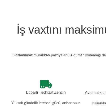
İş vaxtını maksim
Gözlənilməz mürəkkəb partiyaları ilə qumar oynamağı day
Etibarlı Təchizat Zənciri
Avtomatik pr
Yüksək gündəlik istehsal gücü, anbarınızın
Mürəkkəb