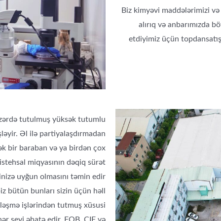
Biz kimyəvi maddələrimizi və
alırıq və anbarımızda b
etdiyimiz üçün topdansatış
zərdə tutulmuş yüksək tutumlu
şləyir. Əl ilə partiyalaşdırmadan
tək bir baraban və ya birdən çox
istehsal miqyasının dəqiq sürət
inizə uyğun olmasını təmin edir.
z bütün bunları sizin üçün həll
ləşmə işlərindən tutmuş xüsusi
r şeyi əhatə edir. FOB, CIF və