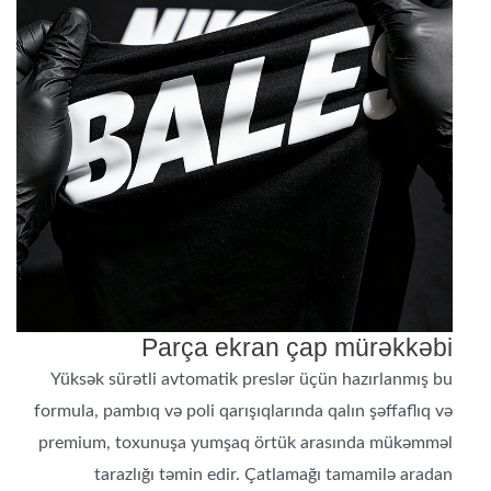
Parça ekran çap mürəkkəbi
Yüksək sürətli avtomatik preslər üçün hazırlanmış bu
formula, pambıq və poli qarışıqlarında qalın şəffaflıq və
premium, toxunuşa yumşaq örtük arasında mükəmməl
tarazlığı təmin edir. Çatlamağı tamamilə aradan