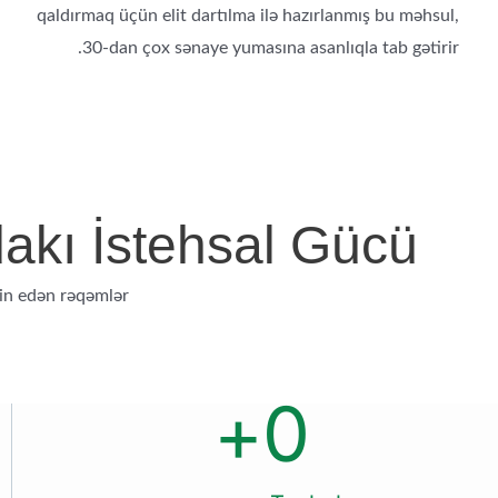
qaldırmaq üçün elit dartılma ilə hazırlanmış bu məhsul,
30-dan çox sənaye yumasına asanlıqla tab gətirir.
dakı İstehsal Gücü
min edən rəqəmlər.
+
0