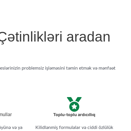
ətinlikləri aradan
eslərinizin problemsiz işləməsini təmin etmək və mənfəət
mullar
Toplu-toplu ardıcıllıq
üyünə və ya
Kilidlənmiş formulalar və ciddi özlülük