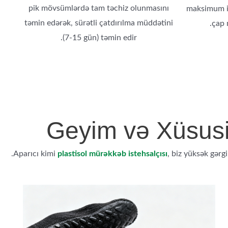
pik mövsümlərdə tam təchiz olunmasını
maksimum i
təmin edərək, sürətli çatdırılma müddətini
çap 
(7-15 gün) təmin edir.
Geyim və Xüsusi 
Aparıcı kimi
plastisol mürəkkəb istehsalçısı
, biz yüksək gərg