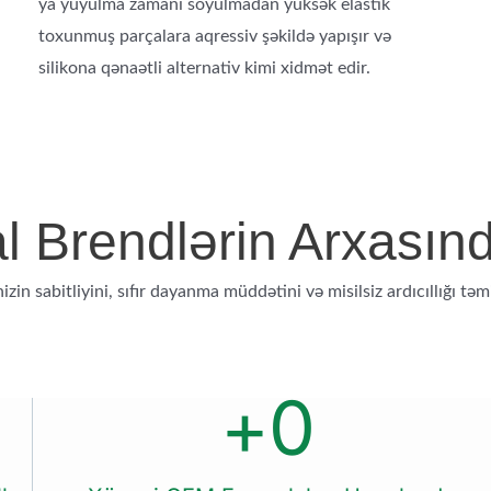
ya yuyulma zamanı soyulmadan yüksək elastik
toxunmuş parçalara aqressiv şəkildə yapışır və
silikona qənaətli alternativ kimi xidmət edir.
l Brendlərin Arxasın
izin sabitliyini, sıfır dayanma müddətini və misilsiz ardıcıllığı tə
+
0