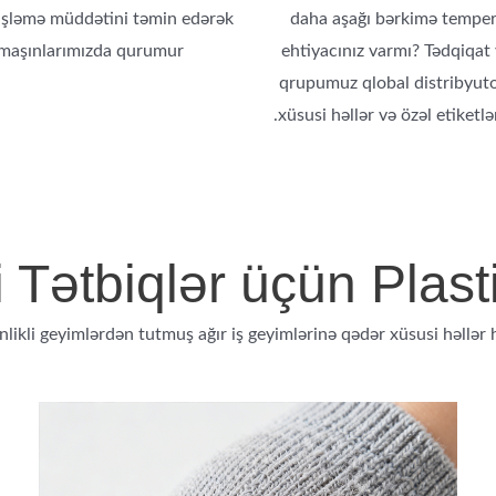
şləmə müddətini təmin edərək
daha aşağı bərkimə tempe
maşınlarımızda qurumur.
ehtiyacınız varmı? Tədqiqat 
qrupumuz qlobal distribyut
xüsusi həllər və özəl etiketlər
Tətbiqlər üçün Plast
inlikli geyimlərdən tutmuş ağır iş geyimlərinə qədər xüsusi həllər 