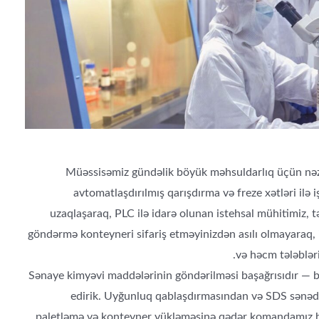
Müəssisəmiz gündəlik böyük məhsuldarlıq üçün nə
avtomatlaşdırılmış qarışdırma və freze xətləri ilə i
uzaqlaşaraq, PLC ilə idarə olunan istehsal mühitimiz, 
göndərmə konteyneri sifariş etməyinizdən asılı olmayaraq, 
və həcm tələblər
Sənaye kimyəvi maddələrinin göndərilməsi başağrısıdır — bi
edirik. Uyğunluq qablaşdırmasından və SDS sənəd
paletləmə və konteyner yükləməsinə qədər komandamız hə