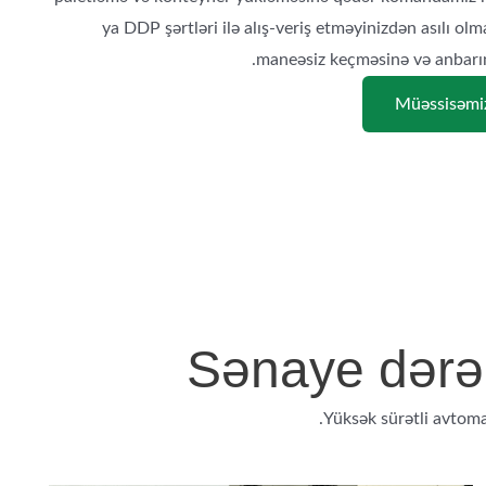
ya DDP şərtləri ilə alış-veriş etməyinizdən asılı ol
maneəsiz keçməsinə və anbarın
Müəssisəmiz
Sənaye dərəc
Yüksək sürətli avtoma