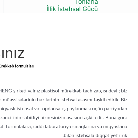
Tonlarla
İllik İstehsal Gücü
ınız
ürəkkəb formulaları.
G şirkəti yalnız plastisol mürəkkəb təchizatçısı deyil; biz
üəssisələrinin bəzilərinin istehsal əsasını təşkil edirik. Biz
miqyaslı istehsal və topdansatış paylanması üçün partiyadan
 zəncirinin sabitliyi biznesinizin əsasını təşkil edir. Buna görə
əli formulalara, ciddi laboratoriya sınaqlarına və miqyaslana
bilən istehsala diqqət yetiririk.