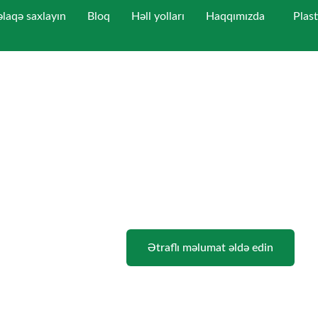
əlaqə saxlayın
Bloq
Həll yolları
Haqqımızda
Plas
p Plastisol Mürəkkəb
 mürəkkəb istehsalçısı
. Fikriniz nə olursa olsun. Mükəmməl əldə e
Rui Sheng
Ətraflı məlumat əldə edin