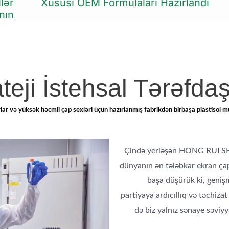
llər
Xüsusi OEM Formulaları Hazırlandı
nın
ateji İstehsal Tərəfdaş
lar və yüksək həcmli çap sexləri üçün hazırlanmış fabrikdən birbaşa plastisol m
Çində yerləşən HONG RUI SHEN
dünyanın ən tələbkar ekran çap m
başa düşürük ki, geniş
partiyaya ardıcıllıq və təchizat
də biz yalnız sənaye səviyy