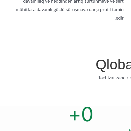
davamlılıq və həddindən artıq sürtünməyə və sərt
mühitlərə davamlı güclü sürüşməyə qarşı profil təmin
edir.
Qloba
Təchizat zəncirin
+
0