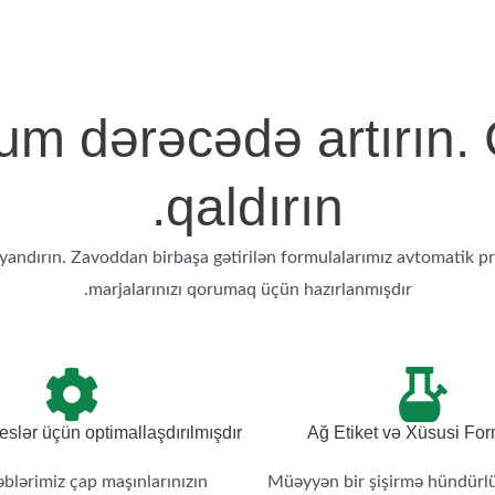
um dərəcədə artırın. Ç
qaldırın.
andırın. Zavoddan birbaşa gətirilən formulalarımız avtomatik pr
marjalarınızı qorumaq üçün hazırlanmışdır.
eslər üçün optimallaşdırılmışdır
Ağ Etiket və Xüsusi For
lərimiz çap maşınlarınızın
Müəyyən bir şişirmə hündürl