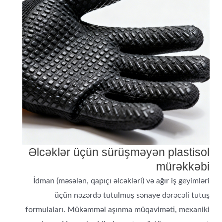
Əlcəklər üçün sürüşməyən plastisol
mürəkkəbi
İdman (məsələn, qapıçı əlcəkləri) və ağır iş geyimləri
üçün nəzərdə tutulmuş sənaye dərəcəli tutuş
formulaları. Mükəmməl aşınma müqaviməti, mexaniki