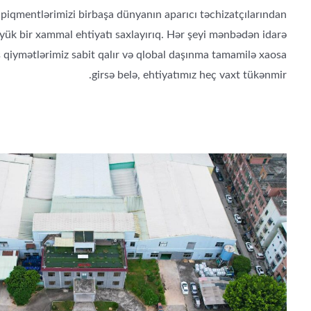
 piqmentlərimizi birbaşa dünyanın aparıcı təchizatçılarından
öyük bir xammal ehtiyatı saxlayırıq. Hər şeyi mənbədən idarə
 qiymətlərimiz sabit qalır və qlobal daşınma tamamilə xaosa
girsə belə, ehtiyatımız heç vaxt tükənmir.