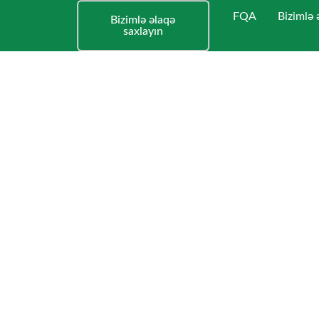
FQA
Bizimlə 
Bizimlə əlaqə
saxlayın
Ekran Ça
Dünyanın aparıcısı
plastisol