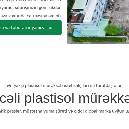
mayaraq, sifarişinizin gömrükdən
ıza vaxtında çatmasına əminik.
ə və Laboratoriyamıza Tur
Ən yaxşı plastisol mürəkkəb istehsalçıları ilə tərəfdaş olun
əli plastisol mürəkkə
tik preslər, müstəsna yuma sürəti və ciddi qlobal marka uyğunluğ