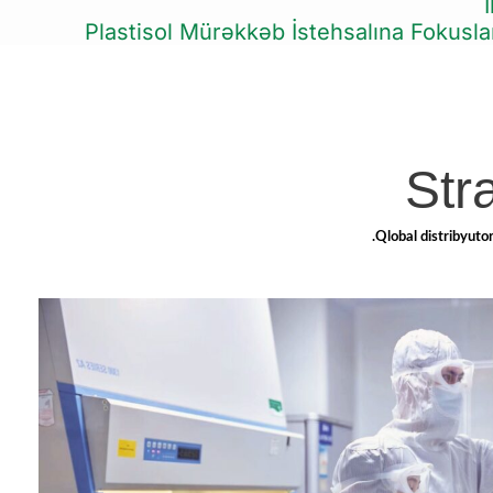
İ
Plastisol Mürəkkəb İstehsalına Fokusla
Str
Qlobal distribyutor