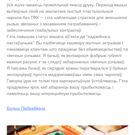
ўсё яшчэ чакаюць прэміяльнай якасці друку. Пераход вашых
вытворчых ліній на экалагічна чыстыя пластызольныя
чарніла без ПВХ — гэта найлепшая стратэгія для змяншэння
рызык, звязаных з захаваннем патрабаванняў, і
забеспячэння глабальных кантрактаў.
Гэта павышае статус вашага аб'екта да “надзейнага
пастаўшчыка”. Вы пазбягаеце кашмару мытных затрымак і
паказваеце кліентам, што працуеце без абавязацельстваў па
хімічных рэчывах. Я бачыў, як велізарныя фабрыкі гублялі
важныя рахункі з-за слядоў забароненых хімічных рэчываў.
Я таксама бачыў, як сярэднія крамы ператвараліся ў буйных
экспарцёраў, проста мадэрнізаваўшы хімію сваіх чарнілаў.
Гаворка ідзе не толькі пра карпаратыўную ўстойлівасць. Гэта
прадуманы крок, каб абараніць вашу прыбытковасць і
павялічыць вашу аперацыйную прыбытковасць.
Больш Падрабязна