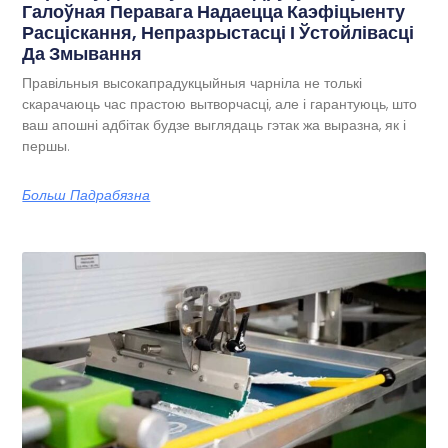
Галоўная Перавага Надаецца Каэфіцыенту
Расціскання, Непразрыстасці І Ўстойлівасці
Да Змывання
Правільныя высокапрадукцыйныя чарніла не толькі
скарачаюць час прастою вытворчасці, але і гарантуюць, што
ваш апошні адбітак будзе выглядаць гэтак жа выразна, як і
першы.
Больш Падрабязна