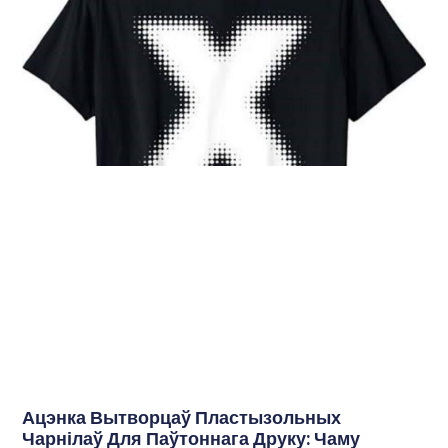
Ацэнка Вытворцаў Пластызольных
Чарнілаў Для Паўтоннага Друку: Чаму