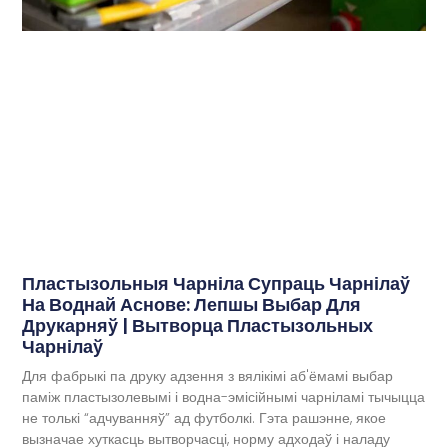
Пластызольныя Чарніла Супраць Чарнілаў
На Воднай Аснове: Лепшы Выбар Для
Друкарняў | Вытворца Пластызольных
Чарнілаў
Для фабрыкі па друку адзення з вялікімі аб'ёмамі выбар
паміж пластызолевымі і водна-эмісійнымі чарніламі тычыцца
не толькі “адчуванняў” ад футболкі. Гэта рашэнне, якое
вызначае хуткасць вытворчасці, норму адходаў і наладу