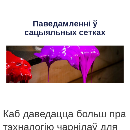
Паведамленні ў
сацыяльных сетках
Каб даведацца больш пра
тэхналогію чарнілаў для