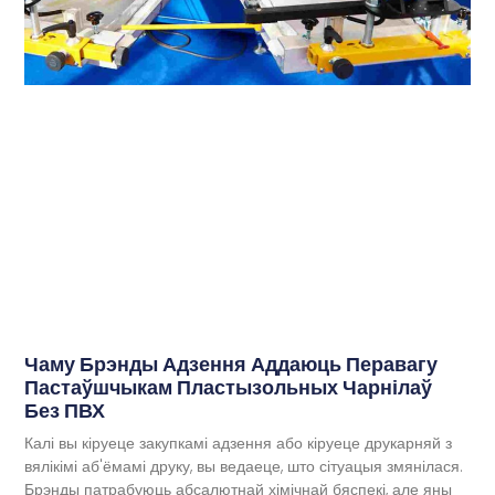
Чаму Брэнды Адзення Аддаюць Перавагу
Пастаўшчыкам Пластызольных Чарнілаў
Без ПВХ
Калі вы кіруеце закупкамі адзення або кіруеце друкарняй з
вялікімі аб'ёмамі друку, вы ведаеце, што сітуацыя змянілася.
Брэнды патрабуюць абсалютнай хімічнай бяспекі, але яны