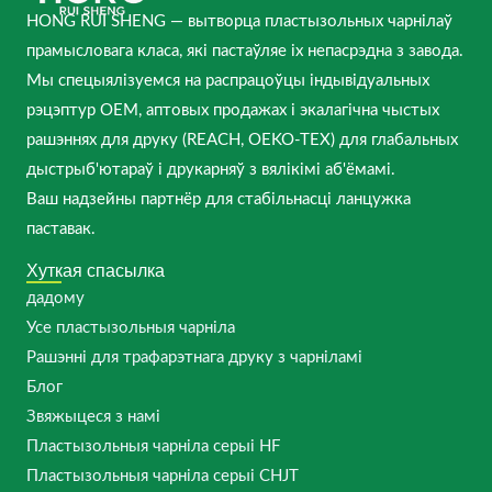
HONG RUI SHENG — вытворца пластызольных чарнілаў
прамысловага класа, які пастаўляе іх непасрэдна з завода.
Мы спецыялізуемся на распрацоўцы індывідуальных
рэцэптур OEM, аптовых продажах і экалагічна чыстых
рашэннях для друку (REACH, OEKO-TEX) для глабальных
дыстрыб'ютараў і друкарняў з вялікімі аб'ёмамі.
Ваш надзейны партнёр для стабільнасці ланцужка
паставак.
Хуткая спасылка
дадому
Усе пластызольныя чарніла
Рашэнні для трафарэтнага друку з чарніламі
Блог
Звяжыцеся з намі
Пластызольныя чарніла серыі HF
Пластызольныя чарніла серыі CHJT