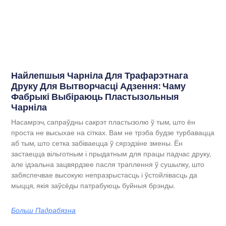
Найлепшыя Чарніла Для Трафарэтнага
Друку Для Вытворчасці Адзення: Чаму
Фабрыкі Выбіраюць Пластызольныя
Чарніла
Насамрэч, сапраўдны сакрэт пластызолю ў тым, што ён
проста не высыхае на сітках. Вам не трэба будзе турбавацца
аб тым, што сетка забіваецца ў сярэдзіне змены. Ён
застаецца вільготным і прыдатным для працы падчас друку,
але ідэальна зацвярдзее пасля траплення ў сушылку, што
забяспечвае высокую непразрыстасць і ўстойлівасць да
мыцця, якія заўсёды патрабуюць буйныя брэнды.
Больш Падрабязна