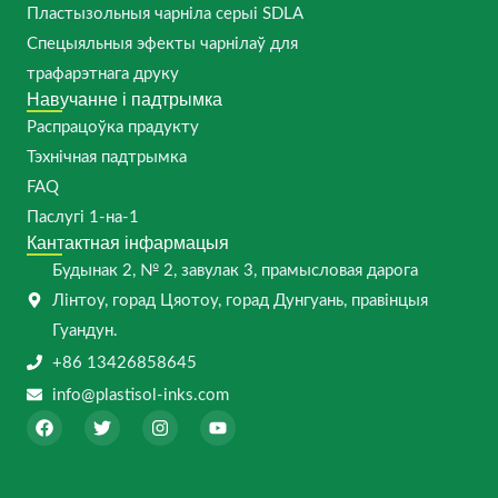
Пластызольныя чарніла серыі SDLA
Спецыяльныя эфекты чарнілаў для
трафарэтнага друку
Навучанне і падтрымка
Распрацоўка прадукту
Тэхнічная падтрымка
FAQ
Паслугі 1-на-1
Кантактная інфармацыя
Будынак 2, № 2, завулак 3, прамысловая дарога
Лінтоу, горад Цяотоу, горад Дунгуань, правінцыя
Гуандун.
+86 13426858645
info@plastisol-inks.com
F
T
I
Y
a
w
n
o
c
i
s
u
e
t
t
t
b
t
a
u