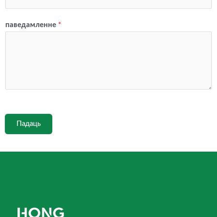
паведамленне
*
Падаць