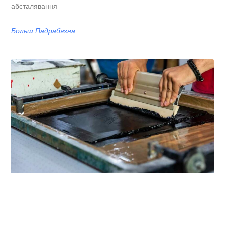
абсталявання.
Больш Падрабязна