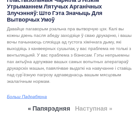
Утрыманнем Лятучых Арганічных
Злучэнняў: Што Гэта Значыць Для
Вытворчых Умоў
Давайце пагаворым рэальна пра вытворчую цэх. Калі вы
кожны дзень пасля абеду заходзіце ў сваю друкарню, і вашы
вочы пачынаюць слязіцца ад густога хімічнага дыму, які
выходзіць з канвеерных сушылак, у вас праблема не толькі з
вентыляцыяй. У вас праблема з бізнесам. Гэты непрыемны
пах актыўна адпужвае вашых самых вопытных аператараў
друкарскіх машын, павялічвае выдаткі на навучанне і ставіць
пад сур'ёзную пагрозу адпаведнасць вашым мясцовым
экалагічным нормам.
Больш Падрабязна
« Папярэдняя
Наступная »