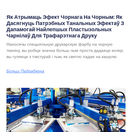
Як Атрымаць Эфект Чорнага На Чорным: Як
Дасягнуць Патрэбных Танальных Эфектаў З
Дапамогай Найлепшых Пластызольных
Чарнілаў Для Трафарэтнага Друку
Наносячы спецыяльную друкарскую фарбу на чорную
тканіну, вы робіце значна больш, чым проста дадаяце колер;
вы гуляеце з тэкстурай і тым, як святло падае на кашулю.
Больш Падрабязна