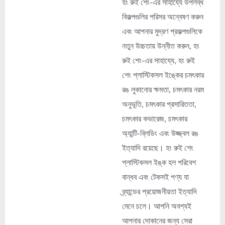
হং রুই শেং-এর সাহায্যে উপলব্ধ
বিকল্পগুলির পরিসর অন্বেষণ করুন
এবং আপনার মুদ্রণ প্রকল্পগুলিকে
নতুন উচ্চতায় উন্নীত করুন, হং
রুই শেং-এর সাহায্যে, হং রুই
শেং প্লাস্টিকসল ইঙ্কের চমৎকার
রঙ লুকানোর ক্ষমতা, চমৎকার নরম
অনুভূতি, চমৎকার প্রসারিততা,
চমৎকার কভারেজ, চমৎকার
অ্যান্টি-ব্লিডিং এবং উজ্জ্বল রঙ
ইত্যাদি রয়েছে। হং রুই শেং
প্লাস্টিকসল ইঙ্ক হল পরিবেশ
বান্ধব এবং টেকসই পণ্য যা
ব্র্যান্ডের প্রয়োজনীয়তা ইত্যাদি
মেনে চলে। আপনি অবশ্যই
আপনার দোকানের জন্য সেরা