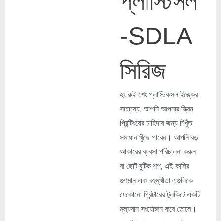
প্লাস্টিসল
-SDLA
সিরিজ
হং রুই শেং প্লাস্টিকসল ইঙ্কের
সাহায্যে, আপনি আপনার স্ক্রিন
প্রিন্টিংয়ের চাহিদার জন্য নিখুঁত
সমাধান খুঁজে পাবেন। আপনি বড়
আকারের ব্যবসা পরিচালনা করুন
বা ছোট বুটিক শপ, এই কালির
গুণমান এবং বহুমুখীতা এগুলিকে
যেকোনো প্রিন্টারের টুলকিটে একটি
মূল্যবান সংযোজন করে তোলে।