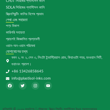
CHJT সিরিজের প্লাস্টিসল কালি
SDLA সিরিজের প্লাস্টিসল কালি
স্ক্রিনপ্রিন্টিং কালির বিশেষ প্রভাব
শেখা এবং সহায়তা
পণ্য বিকাশ
কারিগরি সহায়তা
প্রায়শই জিজ্ঞাসিত প্রশ্নাবলী
ওয়ান-অন-ওয়ান পরিষেবা
যোগাযোগের তথ্য
ভবন ২, নং ২, লেন ৩, লিংটো ইন্ডাস্ট্রিয়াল রোড, কিয়াওটো শহর, ডংগুয়ান সিটি,
গুয়াংডং প্রদেশ।
+86 13426858645
info@plastisol-inks.com
ফে
টু
ই
ই
স
ই
ন
উ
বু
টা
স্টা
টি
ক
র
গ্রা
উ
ম
ব
কপিরাইট © ২০২৬ হংগুইশেং | সৌজন্যে: স্ক্রিন প্রিন্টিং প্লাস্টিসল ইঙ্ক প্রস্তুতকারক