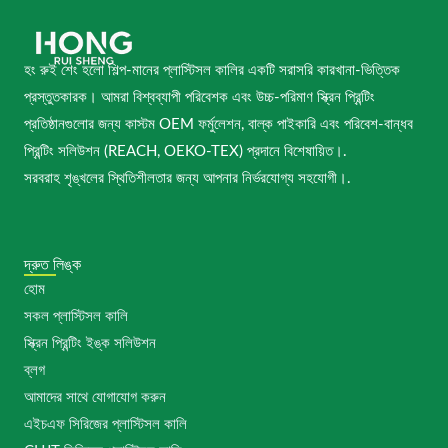
হং রুই শেং হলো শিল্প-মানের প্লাস্টিসল কালির একটি সরাসরি কারখানা-ভিত্তিক
প্রস্তুতকারক। আমরা বিশ্বব্যাপী পরিবেশক এবং উচ্চ-পরিমাণ স্ক্রিন প্রিন্টিং
প্রতিষ্ঠানগুলোর জন্য কাস্টম OEM ফর্মুলেশন, বাল্ক পাইকারি এবং পরিবেশ-বান্ধব
প্রিন্টিং সলিউশন (REACH, OEKO-TEX) প্রদানে বিশেষায়িত।.
সরবরাহ শৃঙ্খলের স্থিতিশীলতার জন্য আপনার নির্ভরযোগ্য সহযোগী।.
দ্রুত লিঙ্ক
হোম
সকল প্লাস্টিসল কালি
স্ক্রিন প্রিন্টিং ইঙ্ক সলিউশন
ব্লগ
আমাদের সাথে যোগাযোগ করুন
এইচএফ সিরিজের প্লাস্টিসল কালি