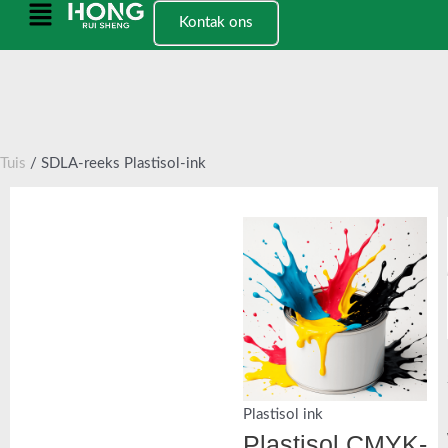
Slaan
Hoofkieslys
Kontak ons
oor
na
inhoud
Tuis
/ SDLA-reeks Plastisol-ink
Plastisol ink
Plastisol CMYK-