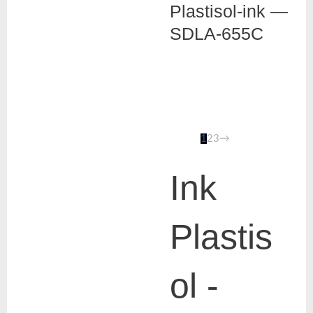
Plastisol-ink —
SDLA-655C
1
2
3
→
Ink
Plastis
ol -