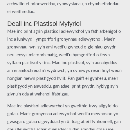
archwilio ei briodweddau, cymwysiadau, a chymhlethdodau
ei weithrediad.
Deall Inc Plastisol Myfyriol
Mae inc print sgrin plastisol adlewyrchol yn fath arbenigol o
inc a luniwyd i ymgorffori gronynnau adlewyrchol. Mae'r
gronynnau hyn, sy'n aml wedi'u gwneud o gleiniau gwydr
neu lensys microprismatig, wedi'u hymgorffori o fewn
sylfaen plastisol yr inc. Mae inc plastisol, sy'n adnabyddus
am ei amlochredd a'i wydnwch, yn cynnwys resin finyl wedi'i
hongian mewn plastigydd hylif. Pan gaiff ei gynhesu, mae'r
plastigydd yn anweddu, gan adael print gwydn, hyblyg sy'n
glynu'n dda at wahanol ffabrigau.
Mae inc plastisol adlewyrchol yn gweithio trwy ailgyfeirio
golau. Mae'r gronynnau adlewyrchol wedi'u mewnosod yn
gwasgaru golau digwyddiad yn ôl tuag at ei ffynhonnell, gan
greu llewyrch llachar, gweladwy o dan amodau golau isel.