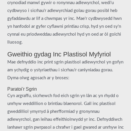
crynodiad manwl gywir o ronynnau adlewyrchol, wedi'u
cydbwyso i sicrhau'r adlewyrchiad golau gorau posibl heb
gyfaddawdu ar lif a chwmpas yr inc. Mae'r cydbwysedd hwn
yn hanfodol ar gyfer cyflawni printiau crisp, hyd yn oed sy'n
cynnal eu priodweddau adlewyrchol hyd yn oed ar ôl golchi
lluosog.
Gweithio gydag Inc Plastisol Myfyriol
Mae defnyddio inc print sgrin plastisol adlewyrchol yn gofyn
am ychydig o ystyriaethau i sicrhau'r canlyniadau gorau.
Dyma olwg agosach ar y broses:
Paratoi'r Sgrin
Cyn argraffu, sicrhewch fod eich sgrin yn lân ac yn rhydd o
unrhyw weddillion o brintiau blaenorol. Gall inc plastisol
gweddilliol ymyrryd â pherfformiad y gronynnau
adlewyrchol, gan leihau effeithiolrwydd yr inc. Defnyddiwch
lanhawr sgrin pwrpasol a chrafwr i gael gwared ar unrhyw inc