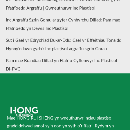
Ffatrïoedd Argraffu | Gwneuthurwr Inc Plastisol
Inc Argraffu Sgrin Gorau ar gyfer Cynhyrchu Dillad: Pam mae
Ffatrïoedd yn Dewis Inc Plastisol
Sut i Gael yr Edrychiad Du-ar-Ddu: Cael yr Effeithiau Tonaidd
Hynny'n Iawn gyda'r inc plastisol argraffu sgrin Gorau
Pam mae Brandiau Dillad yn Ffafrio Cyflenwyr Inc Plastisol
Di-PVC
Mae HONG RUI SHENG yn wneuthurwr inciau plastisol
gradd ddiwydiannol sy'n dod yn syth o'r ffatri. Rydym yn