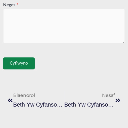
Neges
*
Cyflwyno
Cynt
Nesa
Blaenorol
Nesaf
Beth Yw Cyfansoddiad Inc Plastisol Myfyriol?
Beth Yw Cyfansoddiad Unigryw Inc Plastisol Metelaidd Rose Gold?