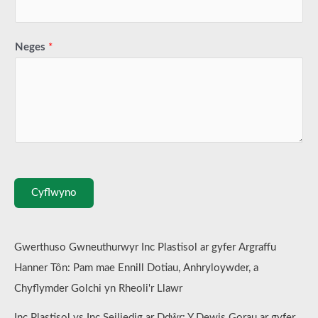
Neges
*
Cyflwyno
Gwerthuso Gwneuthurwyr Inc Plastisol ar gyfer Argraffu
Hanner Tôn: Pam mae Ennill Dotiau, Anhryloywder, a
Chyflymder Golchi yn Rheoli'r Llawr
Inc Plastisol vs Inc Seiliedig ar Ddŵr: Y Dewis Gorau ar gyfer