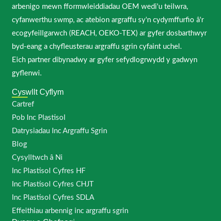
arbenigo mewn fformwleiddiadau OEM wedi'u teilwra,
cyfanwerthu swmp, ac atebion argraffu sy'n cydymffurfio â'r
ecogyfeillgarwch (REACH, OEKO-TEX) ar gyfer dosbarthwyr
byd-eang a chyfleusterau argraffu sgrin cyfaint uchel.
Eich partner dibynadwy ar gyfer sefydlogrwydd y gadwyn
gyflenwi.
Cyswllt Cyflym
Cartref
Pob Inc Plastisol
Datrysiadau Inc Argraffu Sgrin
Blog
Cysylltwch â Ni
Inc Plastisol Cyfres HF
Inc Plastisol Cyfres CHJT
Inc Plastisol Cyfres SDLA
Effeithiau arbennig inc argraffu sgrin