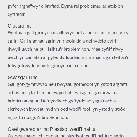
gyfer argraffwyr dibrofiad. Dyma rai problemau ac atebion
cyffredin:
Clocsio inc
Weithiau gall gronynnau adlewyrchol achosi clocsio inc yn y
sgrin. Gall glanhau sgrin yn rheolaidd a defnyddio cyfrif
rhwyll uwch helpu i leihau'r broblem hon. Mae cyfrif rhwyll
uwch yn caniatáu ar gyfer dyddodiad inc manach, gan leihau'r
tebygolrwydd y bydd gronynnau'n cronni.
Gwasgaru Inc
Gall gor-gymhwyso neu bwysau gormodol yn ystod argraffu
achosi inc plastisol adlewyrchol i wasgaru, gan arwain at
brintiau aneglur. Defnyddiwch gyffyrddiad ysgafnach a
sicrhewch bwysau hyd yn oed wedi'i reoli yn ystod y strôc
argraffu i osgoi'r broblem hon.
Cael gwared ar Inc Plastisol wedi'i halltu
Os oes angen i chi dynnu inc plastisol wedi'i halltu o sgrin,