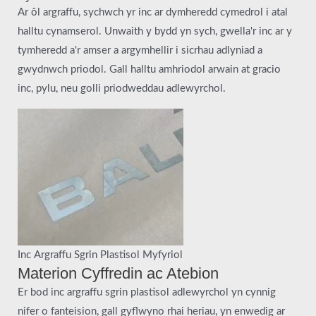
Ar ôl argraffu, sychwch yr inc ar dymheredd cymedrol i atal
halltu cynamserol. Unwaith y bydd yn sych, gwella'r inc ar y
tymheredd a'r amser a argymhellir i sicrhau adlyniad a
gwydnwch priodol. Gall halltu amhriodol arwain at gracio
inc, pylu, neu golli priodweddau adlewyrchol.
Inc Argraffu Sgrin Plastisol Myfyriol
Materion Cyffredin ac Atebion
Er bod inc argraffu sgrin plastisol adlewyrchol yn cynnig
nifer o fanteision, gall gyflwyno rhai heriau, yn enwedig ar