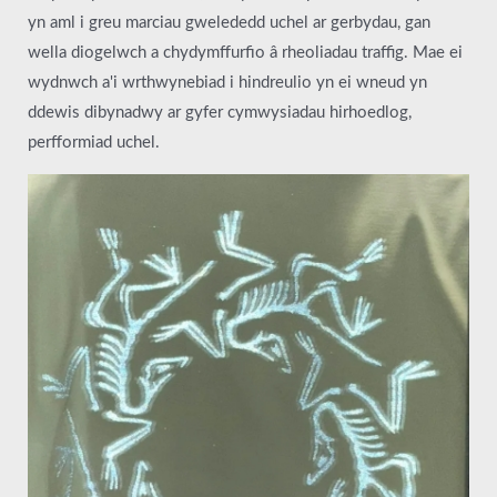
yn aml i greu marciau gwelededd uchel ar gerbydau, gan
wella diogelwch a chydymffurfio â rheoliadau traffig. Mae ei
wydnwch a'i wrthwynebiad i hindreulio yn ei wneud yn
ddewis dibynadwy ar gyfer cymwysiadau hirhoedlog,
perfformiad uchel.