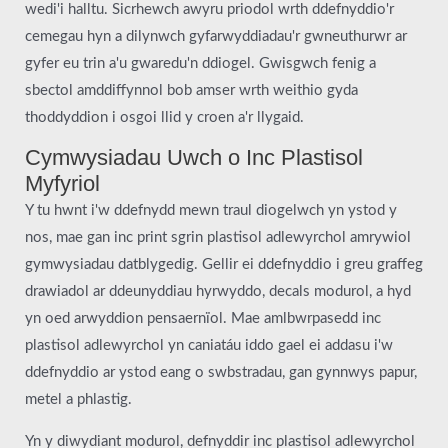
wedi'i halltu. Sicrhewch awyru priodol wrth ddefnyddio'r
cemegau hyn a dilynwch gyfarwyddiadau'r gwneuthurwr ar
gyfer eu trin a'u gwaredu'n ddiogel. Gwisgwch fenig a
sbectol amddiffynnol bob amser wrth weithio gyda
thoddyddion i osgoi llid y croen a'r llygaid.
Cymwysiadau Uwch o Inc Plastisol
Myfyriol
Y tu hwnt i'w ddefnydd mewn traul diogelwch yn ystod y
nos, mae gan inc print sgrin plastisol adlewyrchol amrywiol
gymwysiadau datblygedig. Gellir ei ddefnyddio i greu graffeg
drawiadol ar ddeunyddiau hyrwyddo, decals modurol, a hyd
yn oed arwyddion pensaernïol. Mae amlbwrpasedd inc
plastisol adlewyrchol yn caniatáu iddo gael ei addasu i'w
ddefnyddio ar ystod eang o swbstradau, gan gynnwys papur,
metel a phlastig.
Yn y diwydiant modurol, defnyddir inc plastisol adlewyrchol