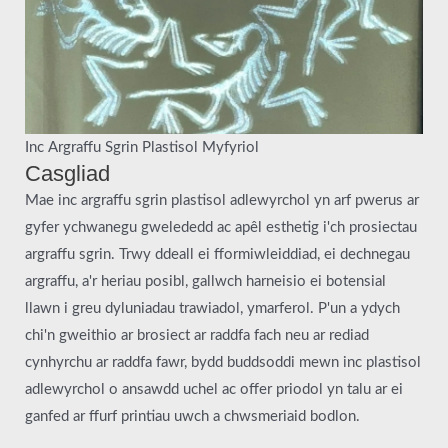
Inc Argraffu Sgrin Plastisol Myfyriol
Casgliad
Mae inc argraffu sgrin plastisol adlewyrchol yn arf pwerus ar
gyfer ychwanegu gwelededd ac apêl esthetig i'ch prosiectau
argraffu sgrin. Trwy ddeall ei fformiwleiddiad, ei dechnegau
argraffu, a'r heriau posibl, gallwch harneisio ei botensial
llawn i greu dyluniadau trawiadol, ymarferol. P'un a ydych
chi'n gweithio ar brosiect ar raddfa fach neu ar rediad
cynhyrchu ar raddfa fawr, bydd buddsoddi mewn inc plastisol
adlewyrchol o ansawdd uchel ac offer priodol yn talu ar ei
ganfed ar ffurf printiau uwch a chwsmeriaid bodlon.