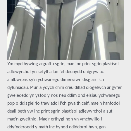
Ym myd bywiog argraffu sgrin, mae inc print sgrin plastisol
adlewyrchol yn sefyll allan fel deunydd unigryw ac
amlbwrpas sy'n ychwanegu dimensiwn disglair i'ch
dyluniadau. P'un a ydych chi'n creu dillad diogelwch ar gyfer
gwelededd yn ystod y nos neu ddim ond eisiau ychwanegu
pop o ddisgleirio trawiadol i'ch gwaith celf, mae'n hanfodol
deall beth yw inc print sgrin plastisol adlewyrchol a sut
mae'n gweithio. Mae'r erthygl hon yn ymchwilio i
ddyfnderoedd y math inc hynod ddiddorol hwn, gan