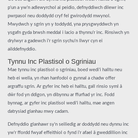
p'un a yw'n adlewyrchol ai peidio, defnyddiwch dilewr inc
pwrpasol neu doddydd cryf fel gwirodydd mwynol.
Mwydwch y sgrin yn y toddydd, yna prysgwyddwch yn
ysgafn gyda brwsh meddal i lacio a thynnu'r inc. Rinsiwch yn
drylwyr a gadewch i'r sgrin sychu'n llwyr cyn ei
ailddefnyddio.
Tynnu Inc Plastisol o Sgriniau
Mae tynnu inc plastisol o sgriniau, boed wedi'i halltu neu
heb ei wella, yn rhan hanfodol o gynnal a chadw offer
argraffu sgrin. Ar gyfer inc heb ei halltu, gall rinsio syml â
dŵr fod yn ddigon, yn dibynnu ar ffurfiad yr inc. Fodd
bynnag, ar gyfer inc plastisol wedi'i halltu, mae angen
datrysiad glanhau mwy cadarn.
Defnyddio glanhawr sy'n seiliedig ar doddydd neu dynnu inc
yw'r ffordd fwyaf effeithiol o fynd i'r afael â gweddillion inc