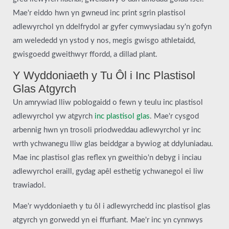
Mae'r eiddo hwn yn gwneud inc print sgrin plastisol
adlewyrchol yn ddelfrydol ar gyfer cymwysiadau sy'n gofyn
am welededd yn ystod y nos, megis gwisgo athletaidd,
gwisgoedd gweithwyr ffordd, a dillad plant.
Y Wyddoniaeth y Tu Ôl i Inc Plastisol
Glas Atgyrch
Un amrywiad lliw poblogaidd o fewn y teulu inc plastisol
adlewyrchol yw atgyrch
inc plastisol glas
. Mae'r cysgod
arbennig hwn yn trosoli priodweddau adlewyrchol yr inc
wrth ychwanegu lliw glas beiddgar a bywiog at ddyluniadau.
Mae inc plastisol glas reflex yn gweithio'n debyg i inciau
adlewyrchol eraill, gydag apêl esthetig ychwanegol ei liw
trawiadol.
Mae'r wyddoniaeth y tu ôl i adlewyrchedd inc plastisol glas
atgyrch yn gorwedd yn ei ffurfiant. Mae'r inc yn cynnwys