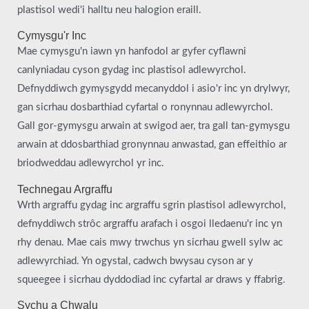
plastisol wedi'i halltu neu halogion eraill.
Cymysgu'r Inc
Mae cymysgu'n iawn yn hanfodol ar gyfer cyflawni
canlyniadau cyson gydag inc plastisol adlewyrchol.
Defnyddiwch gymysgydd mecanyddol i asio'r inc yn drylwyr,
gan sicrhau dosbarthiad cyfartal o ronynnau adlewyrchol.
Gall gor-gymysgu arwain at swigod aer, tra gall tan-gymysgu
arwain at ddosbarthiad gronynnau anwastad, gan effeithio ar
briodweddau adlewyrchol yr inc.
Technegau Argraffu
Wrth argraffu gydag inc argraffu sgrin plastisol adlewyrchol,
defnyddiwch strôc argraffu arafach i osgoi lledaenu'r inc yn
rhy denau. Mae cais mwy trwchus yn sicrhau gwell sylw ac
adlewyrchiad. Yn ogystal, cadwch bwysau cyson ar y
squeegee i sicrhau dyddodiad inc cyfartal ar draws y ffabrig.
Sychu a Chwalu