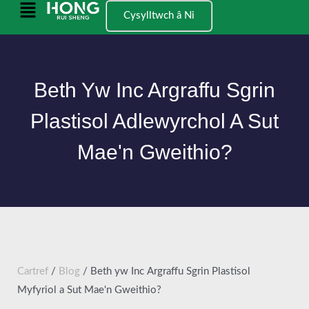
Neidio
Prif
Cysylltwch â Ni
i'r
Ddewislen
cynnwys
Beth Yw Inc Argraffu Sgrin
Plastisol Adlewyrchol A Sut
Mae'n Gweithio?
Cartref
/
Blog
/ Beth yw Inc Argraffu Sgrin Plastisol
Myfyriol a Sut Mae'n Gweithio?