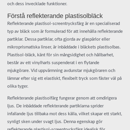
och dess invecklade funktioner.
Förstå reflekterande plastisolbläck
Reflekterande plastisol-screentrycksfärg är en specialiserad
typ av bläck som är formulerad för att innehålla reflekterande
partiklar. Dessa partiklar, ofta gjorda av glaspärlor eller
mikroprismatiska linser, är inbäddade i bläckets plastisolbas.
Plastisol-bläck, känt för sin mångsidighet och hållbarhet,
består av ett vinylharts suspenderat i en flytande
mjukgörare. Vid uppvärmning avdunstar mjukgöraren och
lämnar efter sig ett elastiskt, flexibelt tryck som fäster väl på
olika tyger.
Reflekterande plastisolfärg fungerar genom att omdirigera
ljus. De inbäddade reflekterande partiklarna sprider
infallande ljus tillbaka mot dess källa, vilket skapar ett starkt,
synligt sken under svagt ljus. Denna egenskap gör
reflekterande plastisol-screentrycksfärg idealisk för