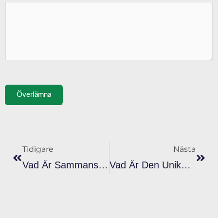
Överlämna
Föreg
Näst
Tidigare
Nästa
Vad Är Sammansättningen Av Reflekterande Plastisolbläck?
Vad Är Den Unika Sammansättningen Av Rose Gold Metallic Plastisol Ink?