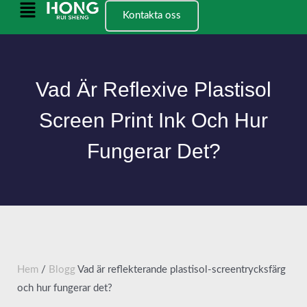
Hoppa
Huvudmeny
Kontakta oss
till
innehållet
Vad Är Reflexive Plastisol
Screen Print Ink Och Hur
Fungerar Det?
Hem
/
Blogg
Vad är reflekterande plastisol-screentrycksfärg
och hur fungerar det?