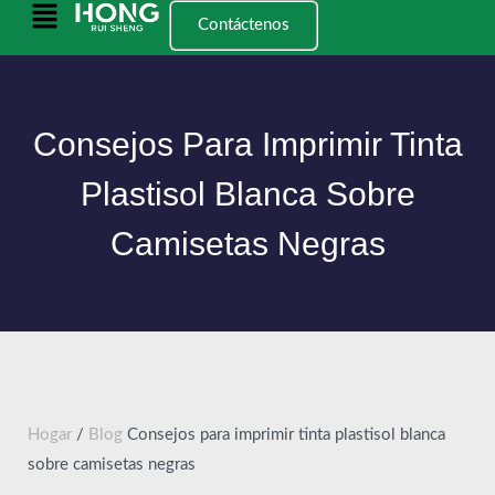
Saltar
Menú
Contáctenos
al
principal
contenido
Consejos Para Imprimir Tinta
Plastisol Blanca Sobre
Camisetas Negras
Hogar
/
Blog
Consejos para imprimir tinta plastisol blanca
sobre camisetas negras