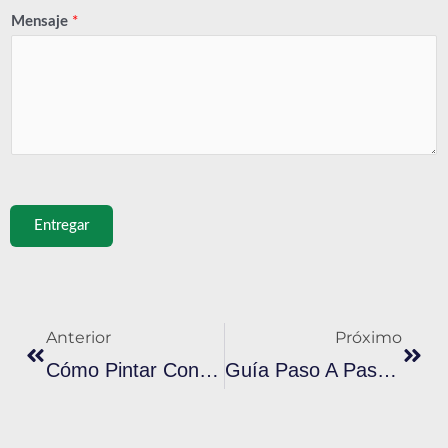
Mensaje
*
Entregar
Anterior
Próx
Anterior
Próximo
Cómo Pintar Con Serigrafía
Guía Paso A Paso Para Usar Tinta Serigráfica En Tela