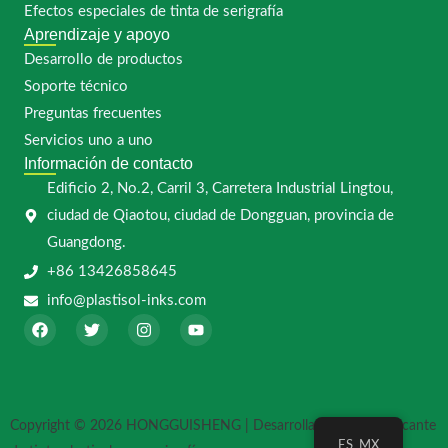
Efectos especiales de tinta de serigrafía
Aprendizaje y apoyo
Desarrollo de productos
Soporte técnico
Preguntas frecuentes
Servicios uno a uno
Información de contacto
Edificio 2, No.2, Carril 3, Carretera Industrial Lingtou,
ciudad de Qiaotou, ciudad de Dongguan, provincia de
Guangdong.
+86 13426858645
info@plastisol-inks.com
F
G
I
Y
a
o
n
o
c
r
s
u
e
j
t
T
b
e
a
u
o
o
g
b
o
r
e
Copyright © 2026 HONGGUISHENG | Desarrollado por el fabricante
k
a
ES_MX