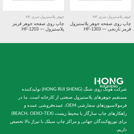
جوهر پلاستیزول-سری HF
جوهر پلاستیزول-سری HF
چاپ روی صفحه جوهر پلاستیزول
چاپ روی صفحه جوهر قرمز
قرمز نارنجی — HF-1303
پلاستیزول — HF-1203
شرکت هونگ روی شنگ (HONG RUI SHENG) تولیدکننده
مستقیم جوهرهای پلاستیزول صنعتی از کارخانه است. ما در
فرمولاسیون‌های سفارشی OEM، عمده‌فروشی عمده و
راهکارهای چاپ سازگار با محیط زیست (REACH، OEKO-TEX)
برای توزیع‌کنندگان جهانی و مراکز چاپ سیلک با تیراژ بالا تخصص
داریم.