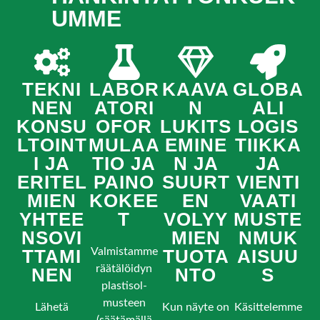
UMME
TEKNI
LABOR
KAAVA
GLOBA
NEN
ATORI
N
ALI
KONSU
OFOR
LUKITS
LOGIS
LTOINT
MULAA
EMINE
TIIKKA
I JA
TIO JA
N JA
JA
ERITEL
PAINO
SUURT
VIENTI
MIEN
KOKEE
EN
VAATI
YHTEE
T
VOLYY
MUSTE
NSOVI
MIEN
NMUK
TTAMI
Valmistamme
TUOTA
AISUU
räätälöidyn
NEN
NTO
S
plastisol-
musteen
Lähetä
Kun näyte on
Käsittelemme
(säätämällä