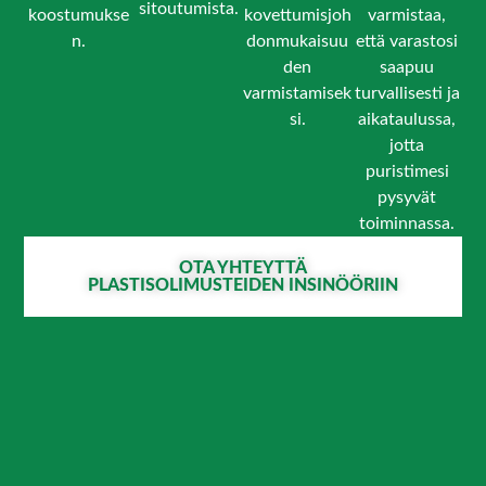
sitoutumista.
koostumukse
kovettumisjoh
varmistaa,
n.
donmukaisuu
että varastosi
den
saapuu
varmistamisek
turvallisesti ja
si.
aikataulussa,
jotta
puristimesi
pysyvät
toiminnassa.
OTA YHTEYTTÄ
PLASTISOLIMUSTEIDEN INSINÖÖRIIN