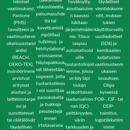
tekniset
hyväksytty,
täydelliset
viskositeettia,
vaatimuksesi,
ainutlaatuine
vientidokume
paisumasuhde
Pantone
n kaavasi
ntit, mukaan
tta tai
(PMS) -
lukitaan
lukien
kovettumislä
tavoitteesi ja
järjestelmääm
käyttöturvallis
mpötilaa)
vaatimustenm
me. Tilaus
uustiedotteet
tutkimus- ja
ukaisuusstand
saapuu
(SDS) ja
kehityslaborat
ardisi
automatisoid
kemikaalien
oriossamme.
(REACH,
uille
kuljetusten
Näytepakkauk
OEKO-TEX).
tuotantolinjoil
vaatimustenm
set lähetetään
Insinöörimme
lemme, joissa
ukaisen
nopeasti, jotta
arvioivat
se käy läpi
lavauksen.
tuotantotiimis
erityiset
tiukan
Olipa
i voi suorittaa
alustasi ja
eräkohtaisen
kyseessä
painokokeita
laitteistotarpe
laadunvalvon
FOB-, CIF- tai
ja tiukkoja
esi ja
nan (QC)
DDP-
pesutestejä
suosittelevat
peittävyyden,
toimitus,
ennen
tai räätälöivät
värin
logistiikkatiim
irtotavarana
täydellisen
tarkkuuden ja
imme