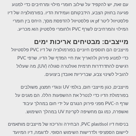
עם זאת, יש להקפיד על שילוב חומרי מילוי ומרחיבים כדי למנוע
פגיעה בחוזק הצבע, הידבקותם ועמידות הדיו. בפורמולציה של דיו
פלסטיזול ליטר pf או פלסטיזול להדפסת מסך, היחס בין חומרי
המילוי והמרחיבים לשרף PVC ולחומרי פלסטיק הוא מכריע.
מייצבים: מבטיחים אריכות ימים
מייצבים הם תוספים חיוניים בפורמולציה של דיו PVC פלסטיזול
כדי למנוע פירוק ולהאריך את חיי המדף של הדיו. שרפי PVC
רגישים להתדרדרות תרמית ואולטרה סגולה (UV), מה שעלול
להוביל לשינוי צבע, שבריריות ואובדן ביצועים.
מייצבים, כגון מייצבי חום, בולמי UV ונוגדי חמצון, משולבים
בפורמולת הדיו כדי לנטרל את ההשפעות הללו. הם מגנים על
שרף ה-PVC מפני פירוק הנגרם על ידי חום במהלך עיבוד
ואשפרה, כמו גם מחשיפה לקרינת UV במהלך השימוש.
בניסוח דיו PVC plastisol, הבחירה והריכוז של מייצבים מותאמים
ליישום הספציפי ולדרישות השימוש הסופי. לדוגמה, דיו המיועד