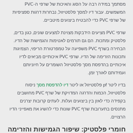
מסתמך במידה רבה על הסוג והאיכות של שרפי ה-PVC
המשמשים. עבור דיו למסך פלסטיזול, נבחרות דרגות ספציפיות
של שרפי PVC כדי להבטיח ביצועים מיטביים.
שרפי PVC מציעים הידבקות מצוינת למצעים שונים, כגון בדים,
פלסטיק ומתכות. הם גם תורמים לאטימות והגמישות של הדיו.
הבחירה בשרף PVC משפיעה על טמפרטורת הריפוי, הצמיגות
ותכונות הזרימה של הדיו. שרפי PVC איכותיים מביאים לדיו
איכותיים בהדפסת מסך פלסטיזול השומרים על חיוניותם
ועמידותם לאורך זמן.
בדיו ליטר pf פלסטיזול או ליטר
דיו להדפסת מסך
ניסוח
פלסטיזול, הכמות והדרגה המדויקת של שרף PVC מחושבים
בקפידה כדי לאזן בין ביצועים ועלות. לעתים קרובות יצרנים
מתנסים בתערובות שרף PVC שונות כדי להשיג את מאפייני הדיו
הרצויים.
חומרי פלסטיק: שיפור הגמישות והזרימה