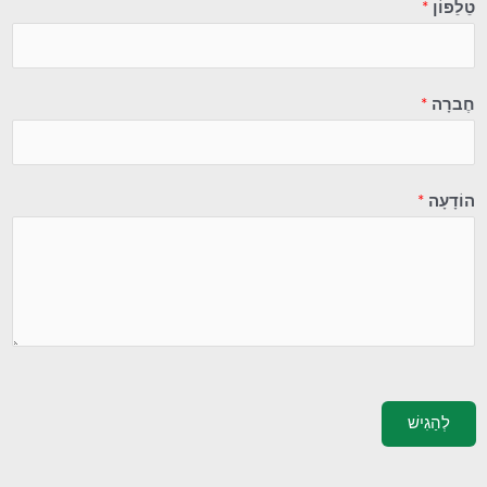
טֵלֵפוֹן
*
חֶברָה
*
הוֹדָעָה
*
לְהַגִישׁ