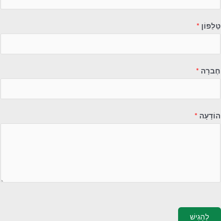
טֵלֵפוֹן
*
חֶברָה
*
הוֹדָעָה
*
לְהַגִישׁ