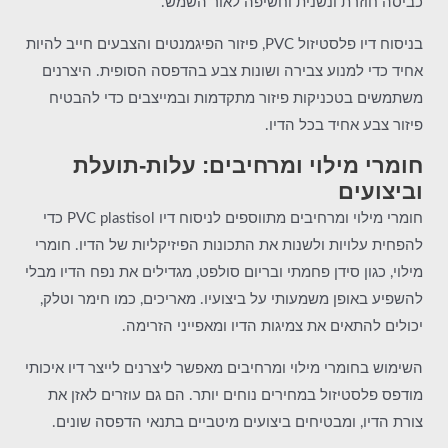
כביסה חוזרת ונשנית וחשיפה לאור השמש.
בניסוח דיו פלסטיזול PVC, פיזור הפיגמנטים והצבעים חייב להיות
אחיד כדי למנוע צבירה ושונות צבע בהדפסה הסופית. היצרנים
משתמשים בטכניקות פיזור מתקדמות ובמייצבים כדי להבטיח
פיזור צבע אחיד בכל הדיו.
חומרי מילוי ומרחיבים: עלות-תועלת
וביצועים
חומרי מילוי ומרחיבים מתווספים לניסוח דיו PVC plastisol כדי
להפחית עלויות ולשנות את התכונות הפיזיקליות של הדיו. חומרי
מילוי, כגון סידן פחמתי ובריום סולפט, מגדילים את נפח הדיו מבלי
להשפיע באופן משמעותי על ביצועיו. מאריכים, כמו חימר וטלק,
יכולים להתאים את צמיגות הדיו ומאפייני הזרימה.
השימוש בחומרי מילוי ומרחיבים מאפשר ליצרנים לייצר דיו איכותי
מודפס פלסטיזול במחירים נוחים יותר. הם גם עוזרים לאזן את
צורת הדיו, ומבטיחים ביצועים מיטביים בתנאי הדפסה שונים.