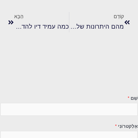
הקודם
הַבָּא
קוֹדֵם
הַבָּא
מהם היתרונות של שימוש בדיו פלסטיזול ללא פתלאטים בהדפסת מסך?
כמה עמיד דיו להדפסת מסך פלסטיזול אדום על בדים שונים?
שֵׁם
*
אֶלֶקטרוֹנִי
*