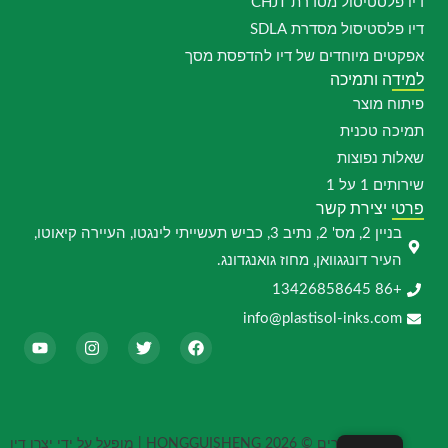
דיו פלסטיסול מסדרת CHJT
דיו פלסטיסול מסדרת SDLA
אפקטים מיוחדים של דיו להדפסת מסך
למידה ותמיכה
פיתוח מוצר
תמיכה טכנית
שאלות נפוצות
שירותים 1 על 1
פרטי יצירת קשר
בניין 2, מס' 2, נתיב 3, כביש תעשייתי לינגטו, העיירה קיאוטו,
העיר דונגגוואן, מחוז גואנגדונג.
+86 13426858645
info@plastisol-inks.com
פ
לְ
א
י
י
צַ
י
ו
י
פְ
נ
ט
ס
צֵ
ס
י
ב
ף
ט
ו
ו
ג
ב
ק
ר
זכויות יוצרים © 2026 HONGGUISHENG | מופעל על ידי יצרן דיו