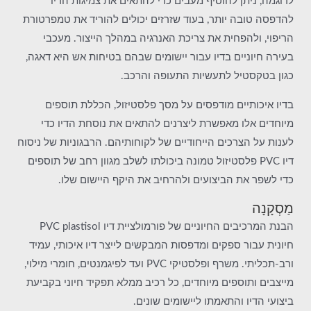
לדוגמה, ניתן להוסיף מעבים כדי להתאים את צמיגות הדיו
להדפסה טובה יותר, בעוד שזרזים יכולים להוריד את טמפרטורת
הריפוי, ולהפחית את צריכת האנרגיה במהלך הייצור. מעכבי
בעירה חיוניים בדיו עבור יישומים שבהם בטיחות אש היא דאגה,
כגון בטקסטיל לתעשיות התעופה והרכב.
בדיו איכותיים מודפסים על מסך פלסטיזול, הכללת תוספים
מיוחדים אלו מאפשרת ליצרנים להתאים את נוסחת הדיו כדי
לענות על הצרכים הייחודיים של לקוחותיהם. הרבגוניות של ניסוח
דיו PVC פלסטיזול טמונה ביכולתו לשלב מגוון רחב של תוספים
כדי לשפר את הביצועים ולהרחיב את היקף היישום שלו.
מַסְקָנָה
הבנת המרכיבים החיוניים של פורמולציית דיו PVC plastisol
חיונית עבור ספקים ומדפסות המבקשים לייצר דיו איכותי, עמיד
ורב-תכליתי. משרף ופלסטיקי PVC ועד לפיגמנטים, חומרי מילוי,
מייצבים ותוספים מיוחדים, כל רכיב ממלא תפקיד חיוני בקביעת
ביצועי הדיו והתאמתו ליישומים שונים.