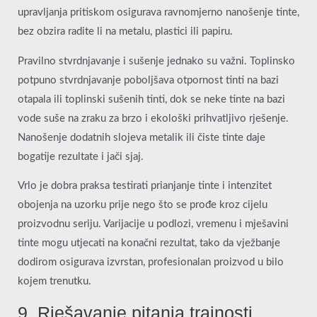
upravljanja pritiskom osigurava ravnomjerno nanošenje tinte,
bez obzira radite li na metalu, plastici ili papiru.
Pravilno stvrdnjavanje i sušenje jednako su važni. Toplinsko
potpuno stvrdnjavanje poboljšava otpornost tinti na bazi
otapala ili toplinski sušenih tinti, dok se neke tinte na bazi
vode suše na zraku za brzo i ekološki prihvatljivo rješenje.
Nanošenje dodatnih slojeva metalik ili čiste tinte daje
bogatije rezultate i jači sjaj.
Vrlo je dobra praksa testirati prianjanje tinte i intenzitet
obojenja na uzorku prije nego što se prođe kroz cijelu
proizvodnu seriju. Varijacije u podlozi, vremenu i mješavini
tinte mogu utjecati na konačni rezultat, tako da vježbanje
dodirom osigurava izvrstan, profesionalan proizvod u bilo
kojem trenutku.
9. Rješavanje pitanja trajnosti,