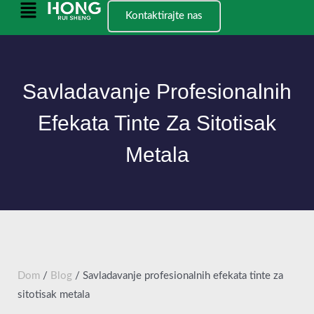
Preskoči
Glavni
Kontaktirajte nas
na
izbornik
sadržaj
Savladavanje Profesionalnih
Efekata Tinte Za Sitotisak
Metala
Dom
/
Blog
/ Savladavanje profesionalnih efekata tinte za
sitotisak metala