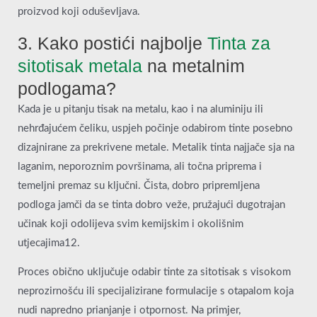
proizvod koji oduševljava.
3. Kako postići najbolje
Tinta za
sitotisak metala
na metalnim
podlogama?
Kada je u pitanju tisak na metalu, kao i na aluminiju ili
nehrđajućem čeliku, uspjeh počinje odabirom tinte posebno
dizajnirane za prekrivene metale. Metalik tinta najjače sja na
laganim, neporoznim površinama, ali točna priprema i
temeljni premaz su ključni. Čista, dobro pripremljena
podloga jamči da se tinta dobro veže, pružajući dugotrajan
učinak koji odolijeva svim kemijskim i okolišnim
utjecajima12.
Proces obično uključuje odabir tinte za sitotisak s visokom
neprozirnošću ili specijalizirane formulacije s otapalom koja
nudi napredno prianjanje i otpornost. Na primjer,