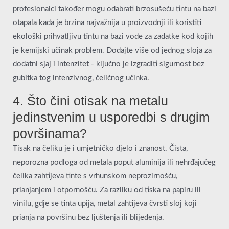
profesionalci također mogu odabrati brzosušeću tintu na bazi
otapala kada je brzina najvažnija u proizvodnji ili koristiti
ekološki prihvatljivu tintu na bazi vode za zadatke kod kojih
je kemijski učinak problem. Dodajte više od jednog sloja za
dodatni sjaj i intenzitet - ključno je izgraditi sigurnost bez
gubitka tog intenzivnog, čeličnog učinka.
4. Što čini otisak na metalu
jedinstvenim u usporedbi s drugim
površinama?
Tisak na čeliku je i umjetničko djelo i znanost. Čista,
neporozna podloga od metala poput aluminija ili nehrđajućeg
čelika zahtijeva tinte s vrhunskom neprozirnošću,
prianjanjem i otpornošću. Za razliku od tiska na papiru ili
vinilu, gdje se tinta upija, metal zahtijeva čvrsti sloj koji
prianja na površinu bez ljuštenja ili blijeđenja.