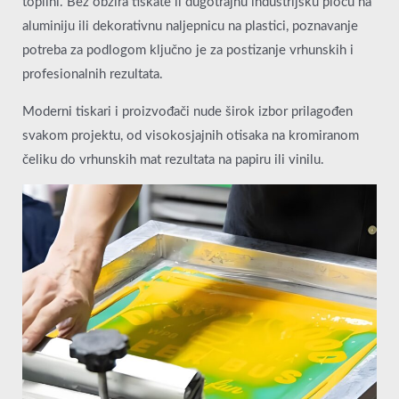
toplini. Bez obzira tiskate li dugotrajnu industrijsku ploču na
aluminiju ili dekorativnu naljepnicu na plastici, poznavanje
potreba za podlogom ključno je za postizanje vrhunskih i
profesionalnih rezultata.
Moderni tiskari i proizvođači nude širok izbor prilagođen
svakom projektu, od visokosjajnih otisaka na kromiranom
čeliku do vrhunskih mat rezultata na papiru ili vinilu.