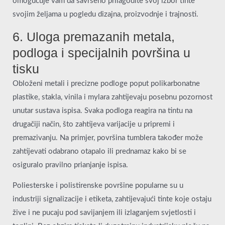
omogućuje vam da savršeno prilagodite svoj izbor tinte
svojim željama u pogledu dizajna, proizvodnje i trajnosti.
6. Uloga premazanih metala,
podloga i specijalnih površina u
tisku
Obloženi metali i precizne podloge poput polikarbonatne
plastike, stakla, vinila i mylara zahtijevaju posebnu pozornost
unutar sustava ispisa. Svaka podloga reagira na tintu na
drugačiji način, što zahtijeva varijacije u pripremi i
premazivanju. Na primjer, površina tumblera također može
zahtijevati odabrano otapalo ili prednamaz kako bi se
osiguralo pravilno prianjanje ispisa.
Poliesterske i polistirenske površine popularne su u
industriji signalizacije i etiketa, zahtijevajući tinte koje ostaju
žive i ne pucaju pod savijanjem ili izlaganjem svjetlosti i