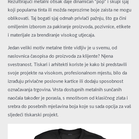
Rezultirajući metalni otisak daje dinamičan "pop" i skupi sjaj
koji popularna tinta ili možda neprozirne boje zaista ne mogu
oblikovati. Taj bogati sjaj odmah privlači pažnju, što ga čini
omiljenim izborom za pakiranje proizvoda, pozivnice, etikete
i materijale za brendiranje visokog utjecaja.
Jedan veliki motiv metalne tinte vidljiv je u svemu, od
naslovnica časopisa do proizvoda za klijente? Njena
svestranost. Tiskari i arhitekti koriste je kako bi predstavili
svoje projekte na visokom, profesionalnom mjestu, bilo da
izrađuju privlačne poslovne kartice ili dodaju sposobnost
označavanja trgovina. Vrsta dostupnih metalnih sunčanih
naočala također je porasla, s mnoštvom od klasičnog zlata i
srebra do posebnih mješavina boja koje su sada opcija za vaš
sljedeći tiskarski projekt.