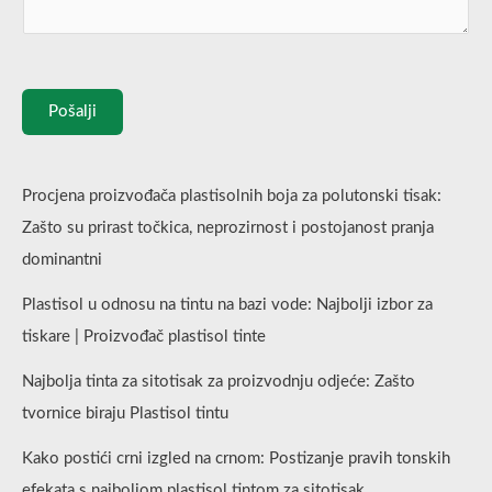
Pošalji
Procjena proizvođača plastisolnih boja za polutonski tisak:
Zašto su prirast točkica, neprozirnost i postojanost pranja
dominantni
Plastisol u odnosu na tintu na bazi vode: Najbolji izbor za
tiskare | Proizvođač plastisol tinte
Najbolja tinta za sitotisak za proizvodnju odjeće: Zašto
tvornice biraju Plastisol tintu
Kako postići crni izgled na crnom: Postizanje pravih tonskih
efekata s najboljom plastisol tintom za sitotisak