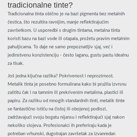
tradicionalne tinte?
Tradicionalna tinta obično je na bazi pigmenta bez metalnih
čestica, što rezultira ravnijim, manje reflektirajućim
završetkom. U usporedbi s drugim tintama, metalna tinta
koristi bazu na bazi vode ili otapala, prožetu pravim metalnim
pahuljicama. To daje ne samo prepoznatljiv sjaj, već i
jedinstvenu konzistenciju - često laganu, gustu pastu idealnu
za tisak.
Još jedna ključna razlika? Pokrivenost i neprozirnost.
Metalik tinta je posebno formulirana kako bi pružila izvrsnu
zaštitu čak i na tamnim ili prekrivenim metalima, plastici ili
papiru. Za razliku od mnogih standardnih tinti, metalik tinte
se fantastično ističu na čistoj ili obojenoj podlozi,
zadržavajući svoju bogatu nijansu i reflektirajući sjaj nakon
nekoliko slojeva. Profesionalci ih preferiraju kada je
potreban vrhunski, dugotrajan završetak za izvanredan