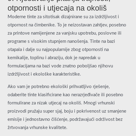
otpornosti i utjecaja na okoliš
Moderne tinte za sitotisak dizajnirane su za izdržljivost i
otpornost na čimbenike. To je neizostavan zahtjev, posebno
za printove namijenjene za vanjsku upotrebu, poslovne ili
programe s visokim stupnjem nanošenja. Tinte na bazi
otapala i dalje su najpopularnije zbog otpornosti na
kemikalije, toplinu i abraziju, dok je napredak u
formulacijama na bazi vode znatno poboljšao njihovu
izdržljivost i ekološke karakteristike.
Ako vam je potrebno ekološki prihvatljivo rješenje,
odaberite tinte klasificirane kao nerazrjeđivače ili posebno
formulirane za nizak utjecaj na okoliš. Mnogi vrhunski
proizvodi pružaju super sjaj, boju i pokrivenost uz smanjene
emisije i jednostavno čišćenje, podržavajući održivost bez
žrtvovanja vrhunske kvalitete.