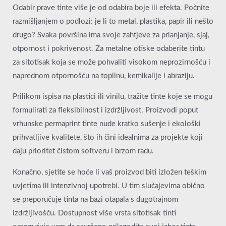
Odabir prave tinte više je od odabira boje ili efekta. Počnite
razmišljanjem o podlozi: je li to metal, plastika, papir ili nešto
drugo? Svaka površina ima svoje zahtjeve za prianjanje, sjaj,
otpornost i pokrivenost. Za metalne otiske odaberite tintu
za sitotisak koja se može pohvaliti visokom neprozirnošću i
naprednom otpornošću na toplinu, kemikalije i abraziju.
Prilikom ispisa na plastici ili vinilu, tražite tinte koje se mogu
formulirati za fleksibilnost i izdržljivost. Proizvodi poput
vrhunske permaprint tinte nude kratko sušenje i ekološki
prihvatljive kvalitete, što ih čini idealnima za projekte koji
daju prioritet čistom softveru i brzom radu.
Konačno, sjetite se hoće li vaš proizvod biti izložen teškim
uvjetima ili intenzivnoj upotrebi. U tim slučajevima obično
se preporučuje tinta na bazi otapala s dugotrajnom
izdržljivošću. Dostupnost više vrsta sitotisak tinti