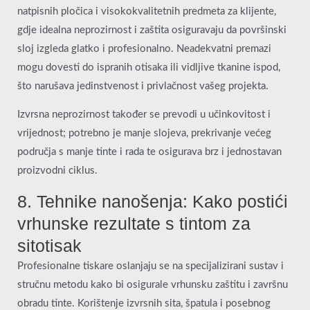
natpisnih pločica i visokokvalitetnih predmeta za klijente,
gdje idealna neprozirnost i zaštita osiguravaju da površinski
sloj izgleda glatko i profesionalno. Neadekvatni premazi
mogu dovesti do ispranih otisaka ili vidljive tkanine ispod,
što narušava jedinstvenost i privlačnost vašeg projekta.
Izvrsna neprozirnost također se prevodi u učinkovitost i
vrijednost; potrebno je manje slojeva, prekrivanje većeg
područja s manje tinte i rada te osigurava brz i jednostavan
proizvodni ciklus.
8. Tehnike nanošenja: Kako postići
vrhunske rezultate s tintom za
sitotisak
Profesionalne tiskare oslanjaju se na specijalizirani sustav i
stručnu metodu kako bi osigurale vrhunsku zaštitu i završnu
obradu tinte. Korištenje izvrsnih sita, špatula i posebnog