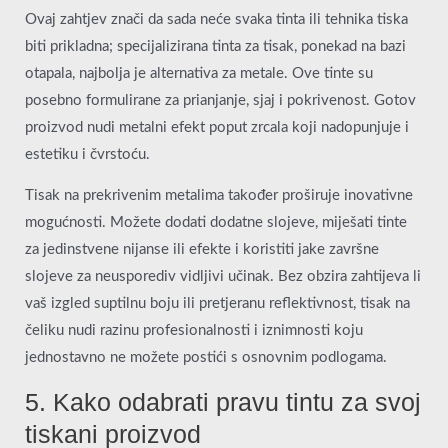
Ovaj zahtjev znači da sada neće svaka tinta ili tehnika tiska
biti prikladna; specijalizirana tinta za tisak, ponekad na bazi
otapala, najbolja je alternativa za metale. Ove tinte su
posebno formulirane za prianjanje, sjaj i pokrivenost. Gotov
proizvod nudi metalni efekt poput zrcala koji nadopunjuje i
estetiku i čvrstoću.
Tisak na prekrivenim metalima također proširuje inovativne
mogućnosti. Možete dodati dodatne slojeve, miješati tinte
za jedinstvene nijanse ili efekte i koristiti jake završne
slojeve za neusporediv vidljivi učinak. Bez obzira zahtijeva li
vaš izgled suptilnu boju ili pretjeranu reflektivnost, tisak na
čeliku nudi razinu profesionalnosti i iznimnosti koju
jednostavno ne možete postići s osnovnim podlogama.
5. Kako odabrati pravu tintu za svoj
tiskani proizvod