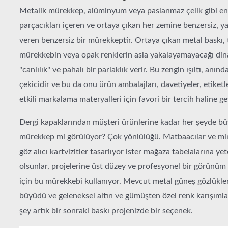
Metalik mürekkep, alüminyum veya paslanmaz çelik gibi en 
parçacıkları içeren ve ortaya çıkan her zemine benzersiz, yan
veren benzersiz bir mürekkeptir. Ortaya çıkan metal baskı, 
mürekkebin veya opak renklerin asla yakalayamayacağı din
"canlılık" ve pahalı bir parlaklık verir. Bu zengin ışıltı, anınd
çekicidir ve bu da onu ürün ambalajları, davetiyeler, etiket
etkili markalama materyalleri için favori bir tercih haline get
Dergi kapaklarından müşteri ürünlerine kadar her şeyde bü
mürekkep mi görülüyor? Çok yönlülüğü. Matbaacılar ve mim
göz alıcı kartvizitler tasarlıyor ister mağaza tabelalarına ye
olsunlar, projelerine üst düzey ve profesyonel bir görünü
için bu mürekkebi kullanıyor. Mevcut metal güneş gözlükler
büyüdü ve geleneksel altın ve gümüşten özel renk karışımla
şey artık bir sonraki baskı projenizde bir seçenek.