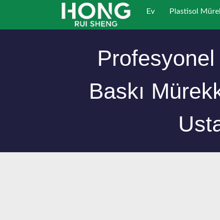
İçeriğe
Ev
Plastisol Mür
geç
Profesyonel 
Baskı Mürekk
Ust