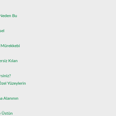
 Neden Bu
sel
ı Mürekkebi
rsiz Kılan
siniz?
Özel Yüzeylerin
a Alanının
e Üstün