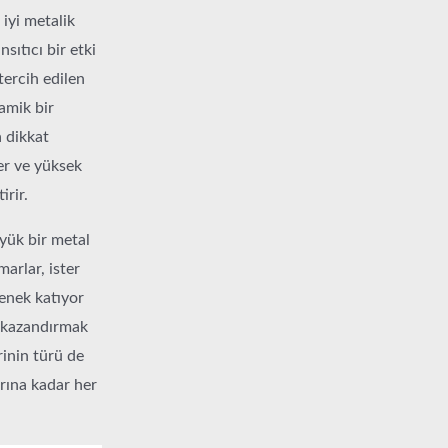
iyi metalik
sıtıcı bir etki
tercih edilen
amik bir
a dikkat
ler ve yüksek
irir.
yük bir metal
arlar, ister
tenek katıyor
m kazandırmak
inin türü de
rına kadar her