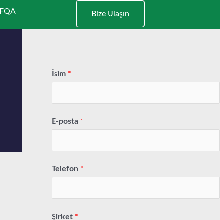
FQA
Bize Ulaşın
İsim
*
E-posta
*
Telefon
*
Şirket
*