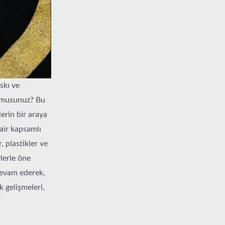
skı ve
r musunuz? Bu
erin bir araya
dair kapsamlı
, plastikler ve
ylerle öne
devam ederek,
k gelişmeleri,