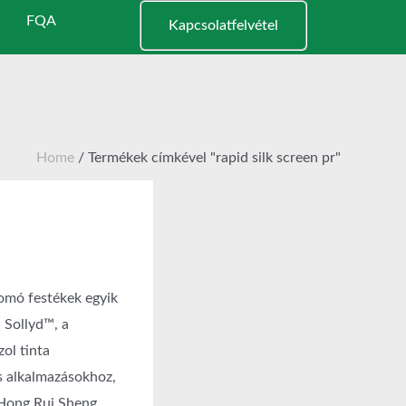
FQA
Kapcsolatfelvétel
Home
/ Termékek címkével "rapid silk screen pr"
yomó festékek egyik
 Sollyd™, a
ol tinta
ás alkalmazásokhoz,
 Hong Rui Sheng