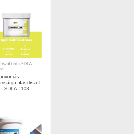
ztiszol tinta-SDLA
zat
tanyomás
omsárga plasztiszol
ta - SDLA-1103