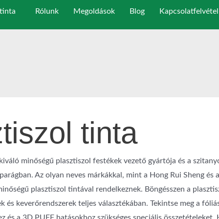
tinta
Rólunk
Megoldások
Blog
Kapcsolatfelvétel
tiszol tinta
iváló minőségű plasztiszol festékek vezető gyártója és a szitan
z iparágban. Az olyan neves márkákkal, mint a Hong Rui Sheng és a
nőségű plasztiszol tintával rendelkeznek. Böngésszen a plasztisz
k és keverőrendszerek teljes választékában. Tekintse meg a fóli
ez és a 3D PUFF hatásokhoz szükséges speciális összetételeket.