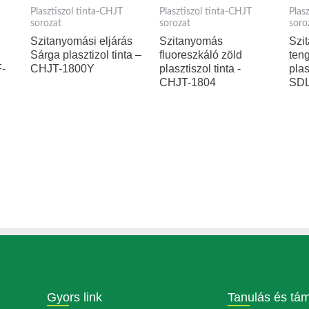
Plasztiszol tinta-CHJT
Plasztiszol tinta-CHJT
Plas
sorozat
sorozat
soro
Szitanyomási eljárás
Szitanyomás
Szi
Sárga plasztizol tinta –
fluoreszkáló zöld
ten
F-
CHJT-1800Y
plasztiszol tinta -
plas
CHJT-1804
SD
Gyors link
Tanulás és tá