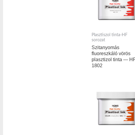
Plasztiszol tinta-HF
sorozat
Szitanyomás
fluoreszkáló vörös
plasztizol tinta — H
1802