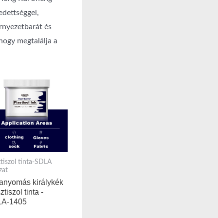
edettséggel,
rnyezetbarát és
hogy megtalálja a
ztiszol tinta-SDLA
zat
tanyomás királykék
ztiszol tinta -
A-1405