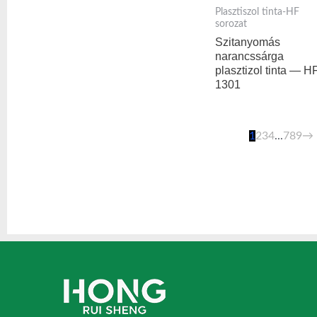
Plasztiszol tinta-HF
sorozat
Szitanyomás
narancssárga
plasztizol tinta — H
1301
1
2
3
4
...
7
8
9
→