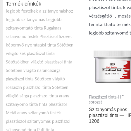
Termék címkék
plasztiszol tinta, ki
legjobb festékek a szitanyomáshoz
vérzésgátló ，mosások
legjobb szitanyomás
Legjobb
fenntartható terméke
szitanyomtató tinta
Rugalmas
legjobb szitanyomó t
Szövet
szitanyomó festék Plasztiszol
képernyő nyomtatási tinta
Sötétben
világító kék plasztiszol tinta
Sötétzöldben világító plasztiszol tinta
Sötétben világító narancssárga
plasztiszol tinta
Sötétben világító
rózsaszín plasztiszol tinta
Sötétben
arany
világító sárga plasztiszol tinta
Plasztiszol tinta-HF
sorozat
szitanyomó tinta
tinta plasztiszol
Szitanyomás piros
Metál arany szitanyomó festék
plasztizol tinta — H
1206
plasztiszol szitanyomás
plasztiszol
szitanyomó tinta
Puff tinta