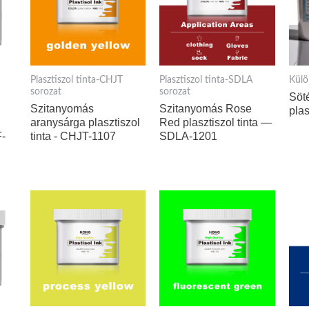
Plasztiszol tinta-CHJT
Plasztiszol tinta-SDLA
Külö
sorozat
sorozat
Söté
Szitanyomás
Szitanyomás Rose
plas
aranysárga plasztiszol
Red plasztiszol tinta —
F-
tinta - CHJT-1107
SDLA-1201