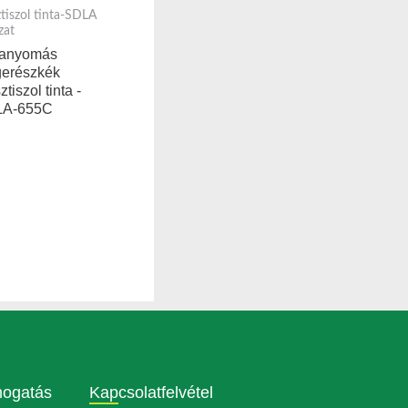
ztiszol tinta-SDLA
zat
tanyomás
gerészkék
ztiszol tinta -
LA-655C
mogatás
Kapcsolatfelvétel