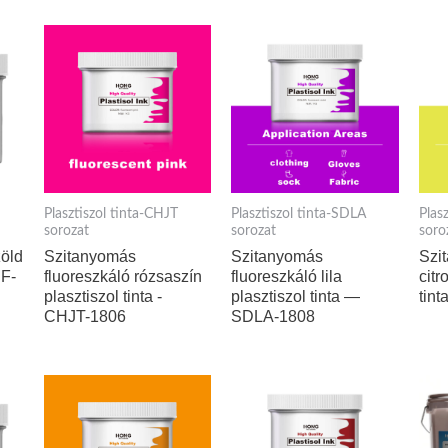
Plasztiszol tinta-CHJT
Plasztiszol tinta-SDLA
Plas
sorozat
sorozat
soro
zöld
Szitanyomás
Szitanyomás
Szi
HF-
fluoreszkáló rózsaszín
fluoreszkáló lila
citr
plasztiszol tinta -
plasztiszol tinta —
tin
CHJT-1806
SDLA-1808