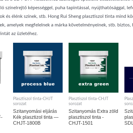
váló színelrejtő képességgel, puha tapintással, nyújthatósággal, lef
 és élénk színek, stb. Hong Rui Sheng plasztiszol tinta mind kö
k, amelyek megfelelnek a márka követelményeinek, stb. biztos, 
intát az üzletéhez.
Plasztiszol tinta-CHJT
Plasztiszol tinta-CHJT
Plas
sorozat
sorozat
soro
Szitanyomási eljárás
Szitanyomás Extra zöld
Szi
F-
Kék plasztizol tinta —
plasztiszol tinta -
plas
CHJT-1800B
CHJT-1501
SDL