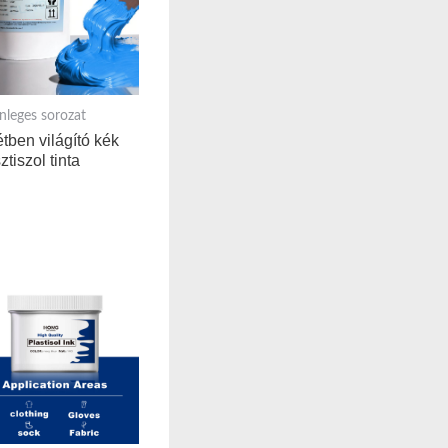
nleges sorozat
tben világító kék
ztiszol tinta