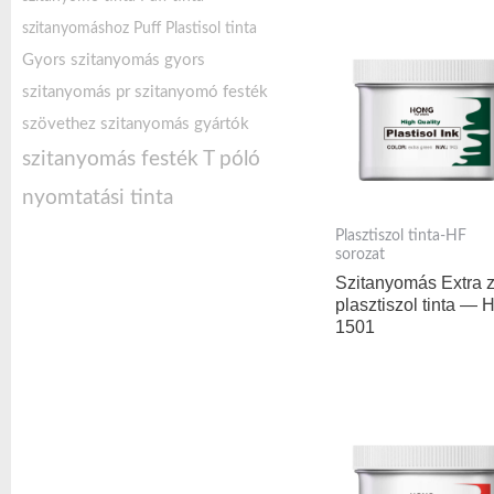
szitanyomáshoz
Puff Plastisol tinta
Gyors szitanyomás
gyors
szitanyomás pr
szitanyomó festék
szövethez
szitanyomás gyártók
szitanyomás festék
T póló
nyomtatási tinta
Plasztiszol tinta-HF
sorozat
Szitanyomás Extra 
plasztiszol tinta — 
1501