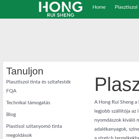
Ugrás
Home
Plasztiszol 
a
tartalomra
Tanuljon
Plasz
Plasztiszol tinta és szitafesték
FQA
A Hong Rui Sheng a k
Technikai támogatás
legjobb szállítója a
Blog
nyomdászok kiváló mi
Plastisol szitanyomó tinta
adalékanyagok, színe
megoldások
a stretch termékekh