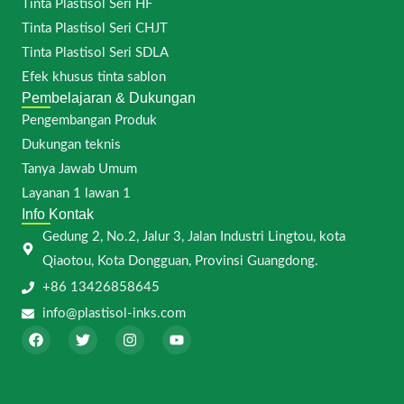
Tinta Plastisol Seri HF
Tinta Plastisol Seri CHJT
Tinta Plastisol Seri SDLA
Efek khusus tinta sablon
Pembelajaran & Dukungan
Pengembangan Produk
Dukungan teknis
Tanya Jawab Umum
Layanan 1 lawan 1
Info Kontak
Gedung 2, No.2, Jalur 3, Jalan Industri Lingtou, kota
Qiaotou, Kota Dongguan, Provinsi Guangdong.
+86 13426858645
info@plastisol-inks.com
F
T
I
Y
a
w
n
o
c
i
s
u
e
t
t
t
b
t
a
u