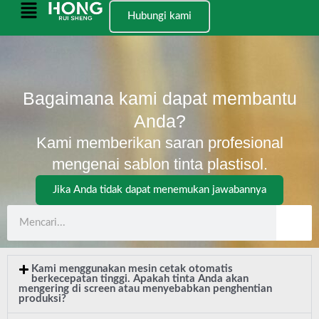
跳
Menu
Hubungi kami
至
Utama
内
容
Bagaimana kami dapat membantu
Anda?
Kami memberikan saran profesional
mengenai sablon tinta plastisol.
Jika Anda tidak dapat menemukan jawabannya
M
e
n
Kami menggunakan mesin cetak otomatis
c
berkecepatan tinggi. Apakah tinta Anda akan
mengering di screen atau menyebabkan penghentian
a
produksi?
r